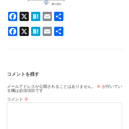
F
X
H
E
共
ac
at
m
有
F
X
H
E
共
e
e
ai
ac
at
m
有
b
n
l
e
e
ai
o
a
b
n
l
o
o
a
k
コメントを残す
o
k
メールアドレスが公開されることはありません。
※
が付いてい
る欄は必須項目です
コメント
※