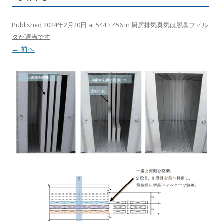
Published
2024年2月20日
at
544 × 456
in
厨房排気臭気は脱臭フィル
タが適当です
.
← 前へ