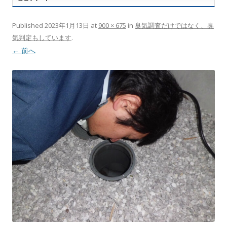
Published
2023年1月13日
at
900 × 675
in
臭気調査だけではなく、臭
気判定もしています
.
← 前へ