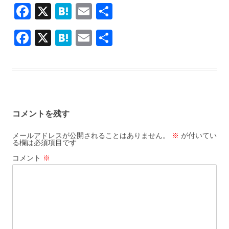
F
X
H
E
共
ac
at
m
有
F
X
H
E
共
e
e
ai
ac
at
m
有
b
n
l
e
e
ai
o
a
b
n
l
o
o
a
k
コメントを残す
o
k
メールアドレスが公開されることはありません。
※
が付いてい
る欄は必須項目です
コメント
※