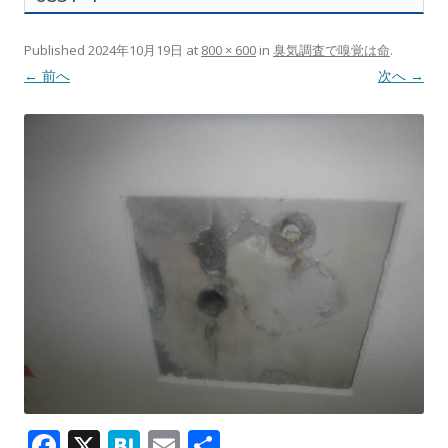
Published
2024年10月19日
at
800 × 600
in
臭気調査で嗅覚は命
.
← 前へ
次へ →
F
X
H
E
共