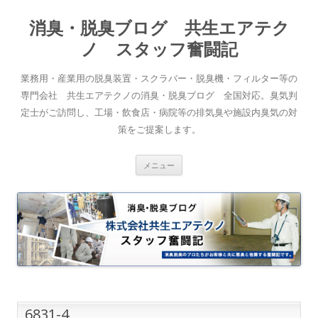
消臭・脱臭ブログ 共生エアテク
ノ スタッフ奮闘記
業務用・産業用の脱臭装置・スクラバー・脱臭機・フィルター等の
専門会社 共生エアテクノの消臭・脱臭ブログ 全国対応。臭気判
定士がご訪問し、工場・飲食店・病院等の排気臭や施設内臭気の対
策をご提案します。
コンテンツへスキップ
メニュー
6831-4