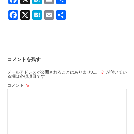
ac
at
m
有
F
X
H
E
共
e
e
ai
ac
at
m
有
b
n
l
e
e
ai
o
a
b
n
l
o
o
a
k
コメントを残す
o
k
メールアドレスが公開されることはありません。
※
が付いてい
る欄は必須項目です
コメント
※