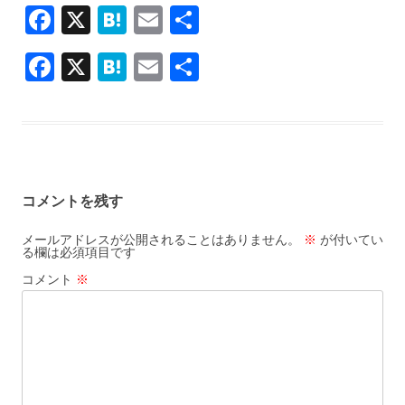
F
X
H
E
共
ac
at
m
有
F
X
H
E
共
e
e
ai
ac
at
m
有
b
n
l
e
e
ai
o
a
b
n
l
o
o
a
k
コメントを残す
o
k
メールアドレスが公開されることはありません。
※
が付いてい
る欄は必須項目です
コメント
※