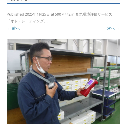
Published
2025年1月25日
at
590 × 442
in
臭気環境評価サービス
「オド・レーティング」
.
← 前へ
次へ →