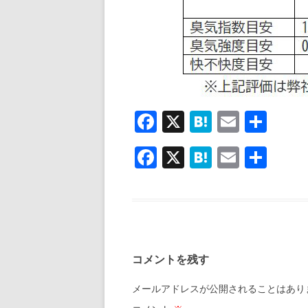
F
X
H
E
共
ac
at
m
有
F
X
H
E
共
e
e
ai
ac
at
m
有
b
n
l
e
e
ai
o
a
b
n
l
o
o
a
k
コメントを残す
o
k
メールアドレスが公開されることはあり