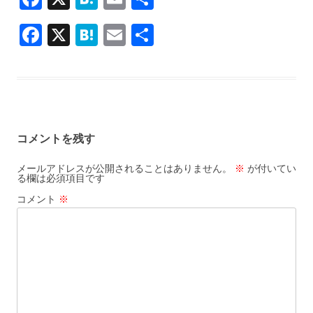
ac
at
m
有
F
X
H
E
共
e
e
ai
ac
at
m
有
b
n
l
e
e
ai
o
a
b
n
l
o
o
a
k
コメントを残す
o
k
メールアドレスが公開されることはありません。
※
が付いてい
る欄は必須項目です
コメント
※