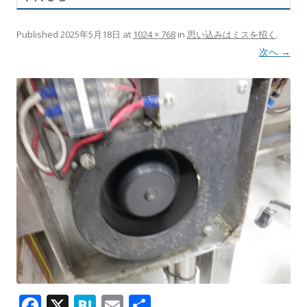
Published
2025年5月18日
at
1024 × 768
in
思い込みはミスを招く
.
次へ →
F
X
H
E
共