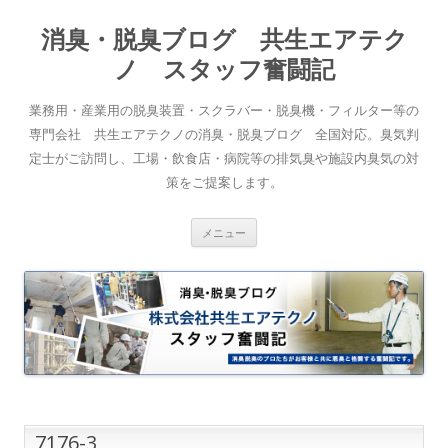
消臭・脱臭ブログ 共生エアテク
ノ スタッフ奮闘記
業務用・産業用の脱臭装置・スクラバー・脱臭機・フィルター等の
専門会社 共生エアテクノの消臭・脱臭ブログ 全国対応。臭気判
定士がご訪問し、工場・飲食店・病院等の排気臭や施設内臭気の対
策をご提案します。
コンテンツへスキップ
メニュー
7176-3