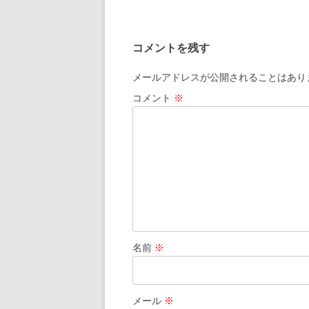
b
n
l
o
o
a
k
コメントを残す
o
k
メールアドレスが公開されることはあり
コメント
※
名前
※
メール
※