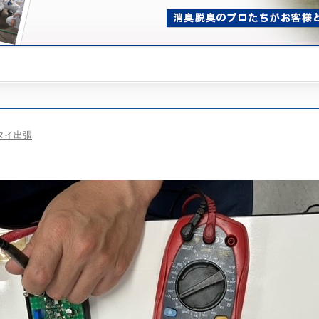
タイ出張
.