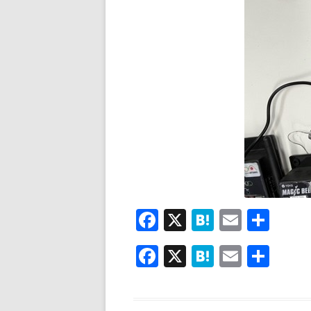
F
X
H
E
共
ac
at
m
有
F
X
H
E
共
e
e
ai
ac
at
m
有
b
n
l
e
e
ai
o
a