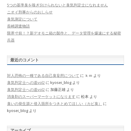
5つの基準臭を嗅ぎ分けられないと臭気判定士になれません
ニオイ刑事からのおしらせ
臭気測定について
長崎調査物語
限界寸前！？新デオモニ箱の製作と、データ管理を爆速にする秘密
兵器
最近のコメント
対人恐怖の一種である自己臭妄想について
に
ｋｍ
より
臭気判定士への道vol2
に
kyosei_blog
より
臭気判定士への道vol2
に
加藤正雄
より
消臭剤のスーパーマーケットになります
に
松本
より
臭いの発生源と侵入箇所をつきとめてほしい（カビ臭）
に
kyosei_blog
より
アーカイブ