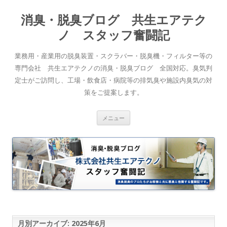
消臭・脱臭ブログ 共生エアテク
ノ スタッフ奮闘記
業務用・産業用の脱臭装置・スクラバー・脱臭機・フィルター等の
専門会社 共生エアテクノの消臭・脱臭ブログ 全国対応。臭気判
定士がご訪問し、工場・飲食店・病院等の排気臭や施設内臭気の対
策をご提案します。
コンテンツへスキップ
メニュー
月別アーカイブ:
2025年6月