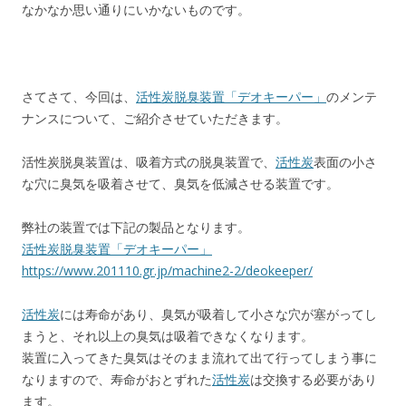
なかなか思い通りにいかないものです。
さてさて、今回は、
活性炭脱臭装置「デオキーパー」
のメンテ
ナンスについて、ご紹介させていただきます。
活性炭脱臭装置は、吸着方式の脱臭装置で、
活性炭
表面の小さ
な穴に臭気を吸着させて、臭気を低減させる装置です。
弊社の装置では下記の製品となります。
活性炭脱臭装置「デオキーパー」
https://www.201110.gr.jp/machine2-2/deokeeper/
活性炭
には寿命があり、臭気が吸着して小さな穴が塞がってし
まうと、それ以上の臭気は吸着できなくなります。
装置に入ってきた臭気はそのまま流れて出て行ってしまう事に
なりますので、寿命がおとずれた
活性炭
は交換する必要があり
ます。