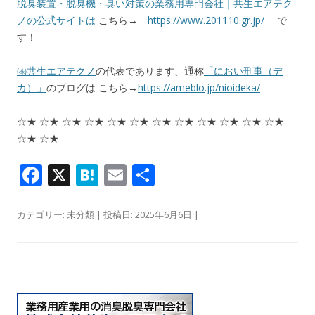
脱臭装置・脱臭機・臭い対策の業務用専門会社｜共生エアテク
ノの公式サイトは
こちら→
https://www.201110.gr.jp/
で
す！
㈱共生エアテクノ
の代表であります、通称
「におい刑事（デ
カ）」
のブログは こちら→
https://ameblo.jp/nioideka/
☆★ ☆★ ☆★ ☆★ ☆★ ☆★ ☆★ ☆★ ☆★ ☆★ ☆★ ☆★
☆★ ☆★
F
X
H
E
共
ac
at
m
有
e
e
ai
カテゴリー:
未分類
| 投稿日:
2025年6月6日
|
b
n
l
o
a
o
k