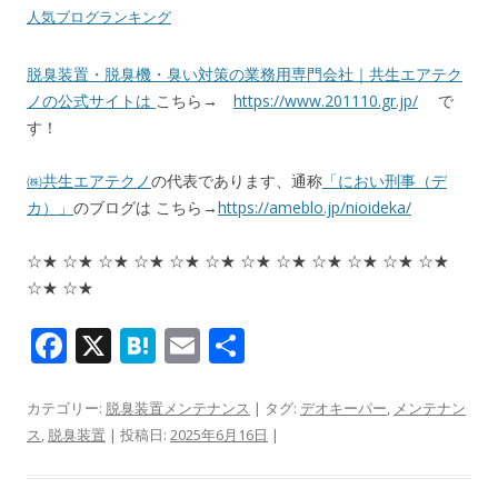
人気ブログランキング
脱臭装置・脱臭機・臭い対策の業務用専門会社｜共生エアテク
ノの公式サイトは
こちら→
https://www.201110.gr.jp/
で
す！
㈱共生エアテクノ
の代表であります、通称
「におい刑事（デ
カ）」
のブログは こちら→
https://ameblo.jp/nioideka/
☆★ ☆★ ☆★ ☆★ ☆★ ☆★ ☆★ ☆★ ☆★ ☆★ ☆★ ☆★
☆★ ☆★
F
X
H
E
共
ac
at
m
有
e
e
ai
カテゴリー:
脱臭装置メンテナンス
| タグ:
デオキーパー
,
メンテナン
ス
,
脱臭装置
| 投稿日:
2025年6月16日
|
b
n
l
o
a