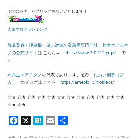
下記のバナーをクリックお願いいたします！
人気ブログランキング
脱臭装置・脱臭機・臭い対策の業務用専門会社｜共生エアテク
ノの公式サイトは
こちら→
https://www.201110.gr.jp/
で
す！
㈱共生エアテクノ
の代表であります、通称
「におい刑事（デ
カ）」
のブログは こちら→
https://ameblo.jp/nioideka/
☆★ ☆★ ☆★ ☆★ ☆★ ☆★ ☆★ ☆★ ☆★ ☆★ ☆★ ☆★
☆★ ☆★
F
X
H
E
共
ac
at
m
有
カテゴリー:
弊社スタッフの願いや思い
| タグ:
blog
,
ブログ
| 投稿日: