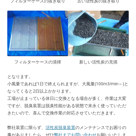
フィルターケースの抜き取り
古い活性炭の抜き取り
フィルターケースの清掃
新しい活性炭の充填
となります。
小風量であれば1日で終えられますが、大風量(100m3/min～)と
なってくると2日以上かかります。
工場が止まっている休日に交換となる場合が多く、作業は大変
ですが、脱臭装置は脱臭性能がある状態で末永く使っていただ
きたいので、喜んで交換作業の対応させていただきます。
弊社装置に限らず、
活性炭脱臭装置
のメンテナンスでお困りの
事がありましたら、ぜひ
弊社までお問い合わせ
お願いいたしま