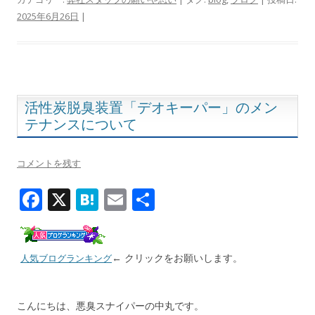
e
e
ai
2025年6月26日
|
b
n
l
o
a
o
k
活性炭脱臭装置「デオキーパー」のメン
テナンスについて
コメントを残す
F
X
H
E
共
ac
at
m
有
e
e
ai
← クリックをお願いします。
b
n
l
人気ブログランキング
o
a
o
こんにちは、悪臭スナイパーの中丸です。