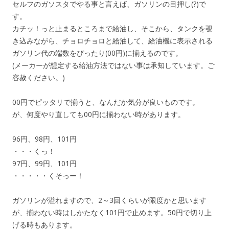
セルフのガソスタでやる事と言えば、ガソリンの目押し(?)で
す。
カチッ！っと止まるところまで給油し、そこから、タンクを覗
き込みながら、チョロチョロと給油して、給油機に表示される
ガソリン代の端数をぴったり(00円)に揃えるのです。
(メーカーが想定する給油方法ではない事は承知しています。ご
容赦ください。)
00円でピッタリで揃うと、なんだか気分が良いものです。
が、何度やり直しても00円に揃わない時があります。
96円、98円、101円
・・・くっ！
97円、99円、101円
・・・・・くそっー！
ガソリンが溢れますので、2～3回くらいが限度かと思います
が、揃わない時はしかたなく101円で止めます。50円で切り上
げる時もあります。