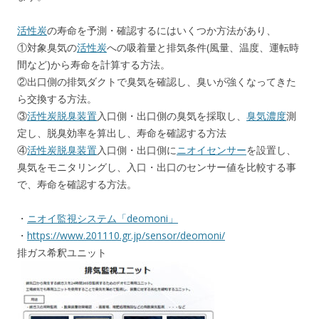
活性炭
の寿命を予測・確認するにはいくつか方法があり、
①対象臭気の
活性炭
への吸着量と排気条件(風量、温度、運転時
間など)から寿命を計算する方法。
②出口側の排気ダクトで臭気を確認し、臭いが強くなってきた
ら交換する方法。
③
活性炭脱臭装置
入口側・出口側の臭気を採取し、
臭気濃度
測
定し、脱臭効率を算出し、寿命を確認する方法
④
活性炭脱臭装置
入口側・出口側に
ニオイセンサー
を設置し、
臭気をモニタリングし、入口・出口のセンサー値を比較する事
で、寿命を確認する方法。
・
ニオイ監視システム「deomoni」
・
https://www.201110.gr.jp/sensor/deomoni/
排ガス希釈ユニット