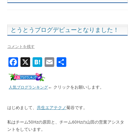
とうとうブログデビューとなりました！
コメントを残す
F
X
H
E
共
ac
at
m
有
e
e
ai
← クリックをお願いします。
b
n
l
人気ブログランキング
o
a
o
はじめまして、
共生エアテクノ
菊谷です。
k
私はチーム50Hzの原田と、チーム60Hzの山田の営業アシスタ
ントをしています。