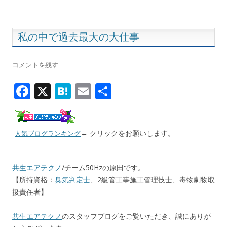
o
k
私の中で過去最大の大仕事
コメントを残す
F
X
H
E
共
ac
at
m
有
e
e
ai
← クリックをお願いします。
b
n
l
人気ブログランキング
o
a
o
共生エアテクノ
/チーム50Hzの原田です。
【所持資格：
臭気判定士
、2級管工事施工管理技士、毒物劇物取
k
扱責任者】
共生エアテクノ
のスタッフブログをご覧いただき、誠にありが