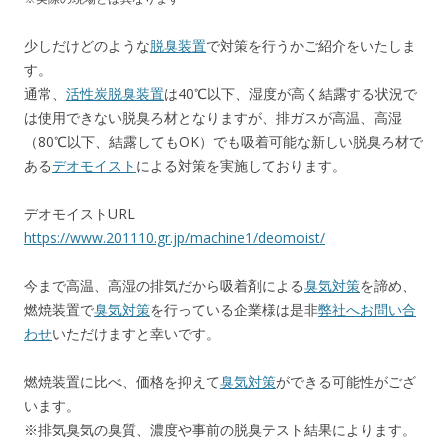
少しだけどのような
脱臭装置
で対策を行うかご紹介をいたしま
す。
通常、
活性炭脱臭装置
は40℃以下、湿度が高く結露する状況で
は使用できない脱臭ろ材となりますが、排ガスが高温、高湿
（80℃以下、結露してもOK）でも吸着可能な新しい脱臭ろ材で
ある
デオモイスト
による対策を実施しております。
デオモイストURL
https://www.201110.gr.jp/machine1/deomoist/
今まで高温、高湿の排気だから吸着剤による
臭気対策
を諦め、
燃焼装置で
臭気対策
を行っている企業様は是非
弊社へお問い合
わせ
いただけますと幸いです。
燃焼装置に比べ、価格を抑えて
臭気対策
ができる可能性がござ
います。
※排気臭気の臭質、濃度や事前の脱臭テスト結果によります。