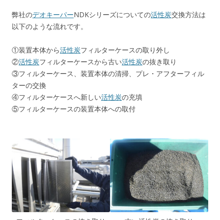
弊社の
デオキーパー
NDKシリーズについての
活性炭
交換方法は
以下のような流れです。
①装置本体から
活性炭
フィルターケースの取り外し
②
活性炭
フィルターケースから古い
活性炭
の抜き取り
③フィルターケース、装置本体の清掃、プレ・アフターフィル
ターの交換
④フィルターケースへ新しい
活性炭
の充填
⑤フィルターケースの装置本体への取付