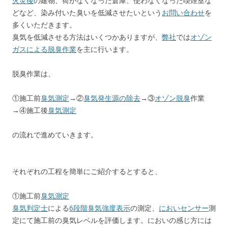
火災後
の建物、荷がなくなった倉庫、使わなくなった喫煙室な
どなど、染み付いた臭いを低減させたいという
お問い合わせ
を
多くいただきます。
臭気を低減させる方法はいくつかありますが、
弊社
では
オゾン
ガスによる脱臭作業
を主に行います。
脱臭作業は、
①施工前
臭気測定
→②
臭気発生源の除去
→③
オゾン脱臭
作業
→④施工後
臭気測定
の流れで進めていきます。
それぞれの工程を簡単にご紹介するとすると、
①施工前
臭気測定
臭気判定士
による
6段階臭気強度表示
の測定、
においセンサー
測
定にて施工前の臭気レベルを評価します。においの感じ方には