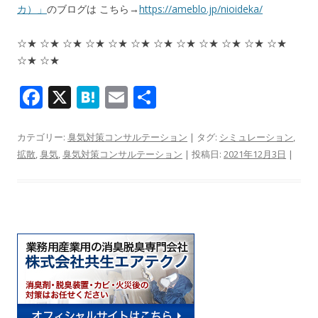
カ）」
のブログは こちら→
https://ameblo.jp/nioideka/
☆★ ☆★ ☆★ ☆★ ☆★ ☆★ ☆★ ☆★ ☆★ ☆★ ☆★ ☆★
☆★ ☆★
F
X
H
E
共
ac
at
m
有
e
e
ai
カテゴリー:
臭気対策コンサルテーション
| タグ:
シミュレーション
,
拡散
,
臭気
,
臭気対策コンサルテーション
| 投稿日:
2021年12月3日
|
b
n
l
o
a
o
k