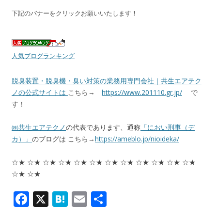
下記のバナーをクリックお願いいたします！
人気ブログランキング
脱臭装置・脱臭機・臭い対策の業務用専門会社｜共生エアテク
ノの公式サイトは
こちら→
https://www.201110.gr.jp/
で
す！
㈱共生エアテクノ
の代表であります、通称
「におい刑事（デ
カ）」
のブログは こちら→
https://ameblo.jp/nioideka/
☆★ ☆★ ☆★ ☆★ ☆★ ☆★ ☆★ ☆★ ☆★ ☆★ ☆★ ☆★
☆★ ☆★
F
X
H
E
共
ac
at
m
有