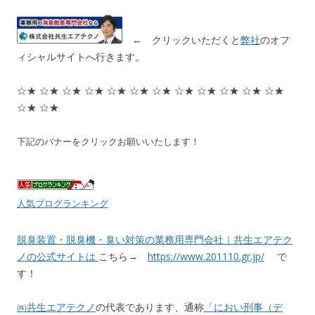
← クリックいただくと
弊社
のオフ
ィシャルサイトへ行きます。
☆★ ☆★ ☆★ ☆★ ☆★ ☆★ ☆★ ☆★ ☆★ ☆★ ☆★ ☆★
☆★ ☆★
下記のバナーをクリックお願いいたします！
人気ブログランキング
脱臭装置・脱臭機・臭い対策の業務用専門会社｜共生エアテク
ノの公式サイトは
こちら→
https://www.201110.gr.jp/
で
す！
㈱共生エアテクノ
の代表であります、通称
「におい刑事（デ