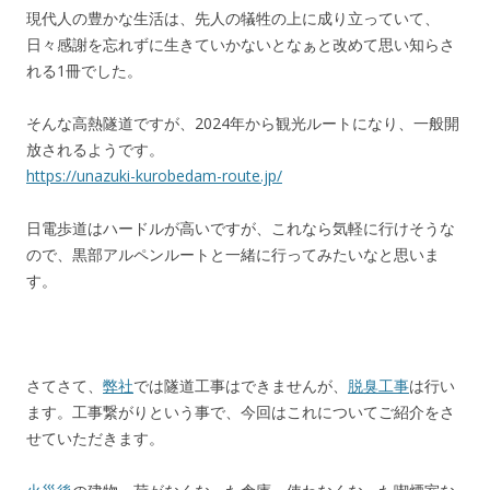
現代人の豊かな生活は、先人の犠牲の上に成り立っていて、
日々感謝を忘れずに生きていかないとなぁと改めて思い知らさ
れる1冊でした。
そんな高熱隧道ですが、2024年から観光ルートになり、一般開
放されるようです。
https://unazuki-kurobedam-route.jp/
日電歩道はハードルが高いですが、これなら気軽に行けそうな
ので、黒部アルペンルートと一緒に行ってみたいなと思いま
す。
さてさて、
弊社
では隧道工事はできませんが、
脱臭工事
は行い
ます。工事繋がりという事で、今回はこれについてご紹介をさ
せていただきます。