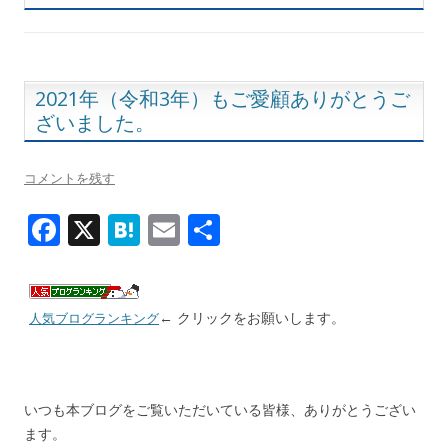
2021年（令和3年）もご愛顧ありがとうご
ざいました。
コメントを残す
F
X
H
E
共
ac
at
m
有
e
e
ai
b
n
l
← クリックをお願いします。
人気ブログランキング
o
a
o
いつも本ブログをご覧いただいている皆様、ありがとうござい
k
ます。