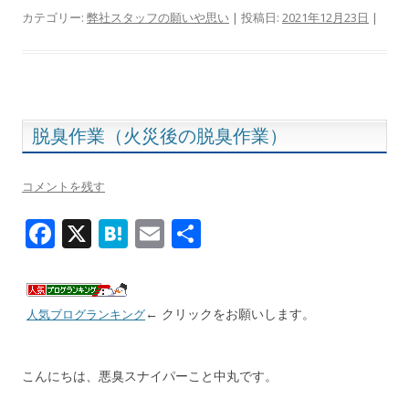
e
e
ai
カテゴリー:
弊社スタッフの願いや思い
| 投稿日:
2021年12月23日
|
b
n
l
o
a
o
k
脱臭作業（火災後の脱臭作業）
コメントを残す
F
X
H
E
共
ac
at
m
有
e
e
ai
b
n
l
← クリックをお願いします。
人気ブログランキング
o
a
o
こんにちは、悪臭スナイパーこと中丸です。
k