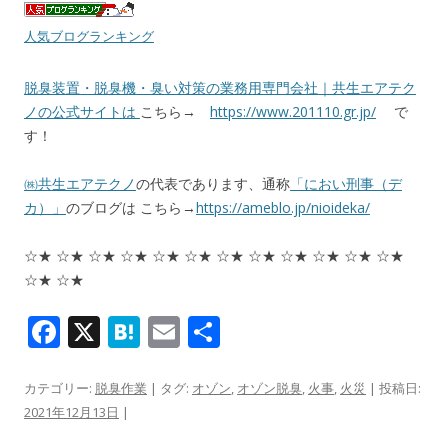
人気ブログランキング
脱臭装置・脱臭機・臭い対策の業務用専門会社｜共生エアテク
ノの公式サイトは
こちら→
https://www.201110.gr.jp/
で
す！
㈱共生エアテクノ
の代表であります、通称
「におい刑事（デ
カ）」
のブログは こちら→
https://ameblo.jp/nioideka/
☆★ ☆★ ☆★ ☆★ ☆★ ☆★ ☆★ ☆★ ☆★ ☆★ ☆★ ☆★
☆★ ☆★
F
X
H
E
共
ac
at
m
有
e
e
ai
カテゴリー:
脱臭作業
| タグ:
オゾン
,
オゾン脱臭
,
火事
,
火災
| 投稿日:
2021年12月13日
|
b
n
l