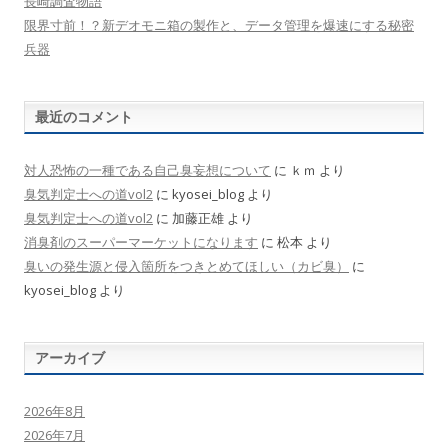
長崎調査物語
限界寸前！？新デオモニ箱の製作と、データ管理を爆速にする秘密
兵器
最近のコメント
対人恐怖の一種である自己臭妄想について
に
ｋｍ
より
臭気判定士への道vol2
に
kyosei_blog
より
臭気判定士への道vol2
に
加藤正雄
より
消臭剤のスーパーマーケットになります
に
松本
より
臭いの発生源と侵入箇所をつきとめてほしい（カビ臭）
に
kyosei_blog
より
アーカイブ
2026年8月
2026年7月