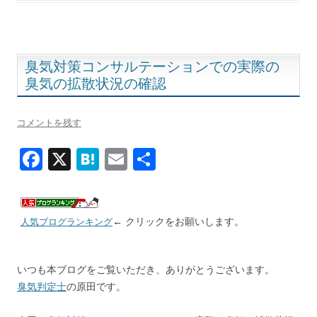
o
a
o
k
臭気対策コンサルテーションでの実際の
臭気の拡散状況の確認
コメントを残す
F
X
H
E
共
ac
at
m
有
e
e
ai
b
n
l
← クリックをお願いします。
人気ブログランキング
o
a
o
いつも本ブログをご覧いただき、ありがとうございます。
臭気判定士
k
の原田です。