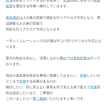
対策
目的をクリアできるかを逆算し、
対策
目的に見合った
脱臭
装置
を選定する作業へ移行していきます。
臭気測定
は人の鼻の官能で測定を行うアナログ方式となり、周
辺調査も人の鼻の官能で
判定を行うアナログ方式となります。
一方シミュレーションでの計測はPC上で行うデジタル方式とな
ります。
双方の利点を生かし、活用しながら
弊社
では
臭気対策
を行って
おります。
現在の臭気発生状況を事前に把握しておきたい、
対策
したいが
どこまで
対策
する必要があるのか
検討したい、目に見えない臭気を目で見える形で捉えて
対策
目
的を設定したいなど、ご希望が
ございましたら一度
ご相談
いただけますと幸いです。