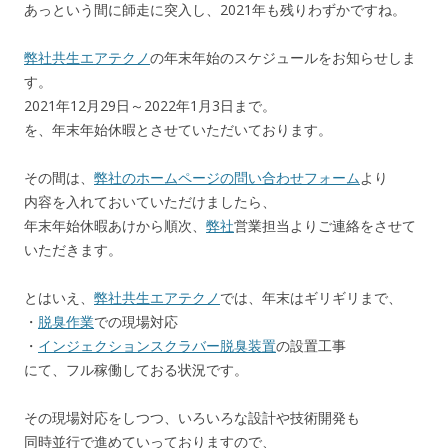
あっという間に師走に突入し、2021年も残りわずかですね。
弊社共生エアテクノ
の年末年始のスケジュールをお知らせしま
す。
2021年12月29日～2022年1月3日まで。
を、年末年始休暇とさせていただいております。
その間は、
弊社のホームページの問い合わせフォーム
より
内容を入れておいていただけましたら、
年末年始休暇あけから順次、
弊社
営業担当よりご連絡をさせて
いただきます。
とはいえ、
弊社共生エアテクノ
では、年末はギリギリまで、
・
脱臭作業
での現場対応
・
インジェクションスクラバー脱臭装置
の設置工事
にて、フル稼働しておる状況です。
その現場対応をしつつ、いろいろな設計や技術開発も
同時並行で進めていっておりますので、