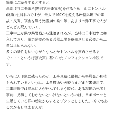
簡単にご紹介するとすると、
黒部渓谷に発電所(黒部第三発電所)を作るため、山にトンネル
(隧道)を掘るのですが、最大で160℃を超える岩盤温度での事
故・災害、宿舎を襲う泡雪崩の発生等、あまりの難工事で人が
どんどん死んでいく。
工事中止が県や県警察から通達されるが、当時は日中戦争に突
入しており、電力需要のある兵器工場を稼働させる必要から工
事は止められない。
多くの犠牲を払いながらなんとかトンネルを貫通させるま
で・・・というほぼ史実に基づいたノンフィクション小説で
す。
いちばん印象に残ったのが、工事見積に最初から弔慰金が見積
もられているという話。工事技術や医療もまだまだ未発達で、
工事現場では簡単に人が死んでしまう時代。ある程度の死者も
事前に見積しておかないといけないというのは、日頃ボーッと
生活している私の感覚からするとゾクッとしました。(今でもあ
るのかもしれませんが)