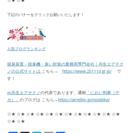
☆★ ☆★
下記のバナーをクリックお願いいたします！
人気ブログランキング
脱臭装置・脱臭機・臭い対策の業務用専門会社｜共生エアテク
ノの公式サイトは
こちら→
https://www.201110.gr.jp/
で
す！
㈱共生エアテクノ
の代表であります、通称
「におい刑事（デ
カ）」
のブログは こちら→
https://ameblo.jp/nioideka/
☆★ ☆★ ☆★ ☆★ ☆★ ☆★ ☆★ ☆★ ☆★ ☆★ ☆★ ☆★
☆★ ☆★