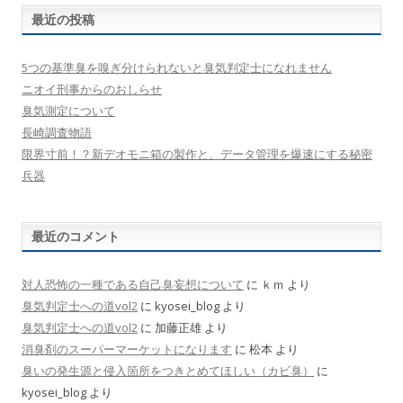
最近の投稿
5つの基準臭を嗅ぎ分けられないと臭気判定士になれません
ニオイ刑事からのおしらせ
臭気測定について
長崎調査物語
限界寸前！？新デオモニ箱の製作と、データ管理を爆速にする秘密
兵器
最近のコメント
対人恐怖の一種である自己臭妄想について
に
ｋｍ
より
臭気判定士への道vol2
に
kyosei_blog
より
臭気判定士への道vol2
に
加藤正雄
より
消臭剤のスーパーマーケットになります
に
松本
より
臭いの発生源と侵入箇所をつきとめてほしい（カビ臭）
に
kyosei_blog
より