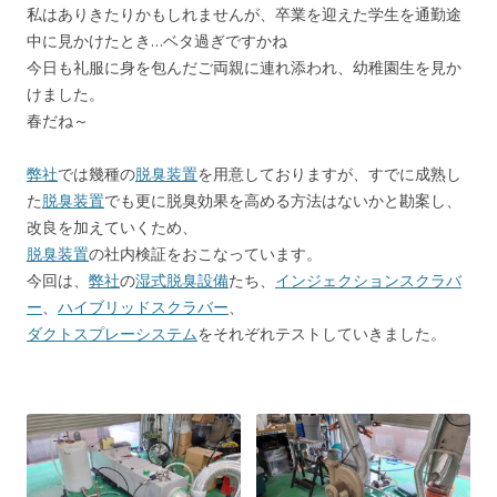
私はありきたりかもしれませんが、卒業を迎えた学生を通勤途
中に見かけたとき…ベタ過ぎですかね
今日も礼服に身を包んだご両親に連れ添われ、幼稚園生を見か
けました。
春だね～
弊社
では幾種の
脱臭装置
を用意しておりますが、すでに成熟し
た
脱臭装置
でも更に脱臭効果を高める方法はないかと勘案し、
改良を加えていくため、
脱臭装置
の社内検証をおこなっています。
今回は、
弊社
の
湿式脱臭設備
たち、
インジェクションスクラバ
ー
、
ハイブリッドスクラバー
、
ダクトスプレーシステム
をそれぞれテストしていきました。