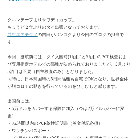
o
a
o
k
クルンテープよりサワディカップ。
ちょうど２年ぶりのタイ出張となっております、
共生エアテクノ
の吉田がバンコクより今回のブログの担当で
す。
今回、渡航前には、タイ入国時(1泊目)と5泊目のPCR検査およ
び専用指定ホテルでの隔離が決められておりましたが、3月より
5泊目は不要（自主検査のみ）となりました。
同時に、日本帰国時の3日間隔離も自宅でOKとなり、世界全体
が脱コロナの動きを行っているのをひしひしと感じます。
出国前には、
・5万ドルをカバーする保険に加入（今は2万ドルカバーに変
更）
・72時間以内のPCR陰性証明書（英文併記必須）
・ワクチンパスポート
・1泊目および5泊目のPCRセットになった専用ホテルパックの