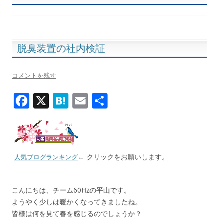
脱臭装置の社内検証
コメントを残す
F
X
H
E
共
ac
at
m
有
e
e
ai
b
n
l
← クリックをお願いします。
o
a
人気ブログランキング
o
k
こんにちは、チーム60Hzの平山です。
ようやく少しは暖かくなってきましたね。
皆様は何を見て春を感じるのでしょうか？