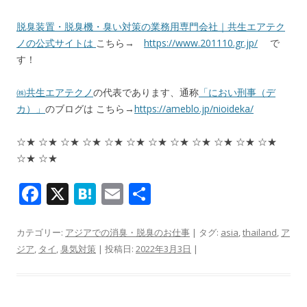
脱臭装置・脱臭機・臭い対策の業務用専門会社｜共生エアテク
ノの公式サイトは
こちら→
https://www.201110.gr.jp/
で
す！
㈱共生エアテクノ
の代表であります、通称
「におい刑事（デ
カ）」
のブログは こちら→
https://ameblo.jp/nioideka/
☆★ ☆★ ☆★ ☆★ ☆★ ☆★ ☆★ ☆★ ☆★ ☆★ ☆★ ☆★
☆★ ☆★
F
X
H
E
共
ac
at
m
有
e
e
ai
カテゴリー:
アジアでの消臭・脱臭のお仕事
| タグ:
asia
,
thailand
,
ア
ジア
,
タイ
,
臭気対策
| 投稿日:
2022年3月3日
|
b
n
l
o
a
o