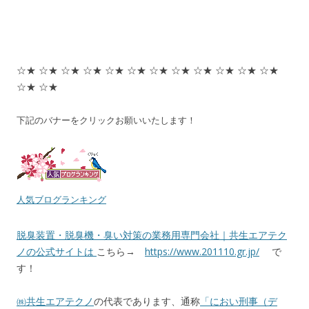
☆★ ☆★ ☆★ ☆★ ☆★ ☆★ ☆★ ☆★ ☆★ ☆★ ☆★ ☆★
☆★ ☆★
下記のバナーをクリックお願いいたします！
人気ブログランキング
脱臭装置・脱臭機・臭い対策の業務用専門会社｜共生エアテク
ノの公式サイトは
こちら→
https://www.201110.gr.jp/
で
す！
㈱共生エアテクノ
の代表であります、通称
「におい刑事（デ