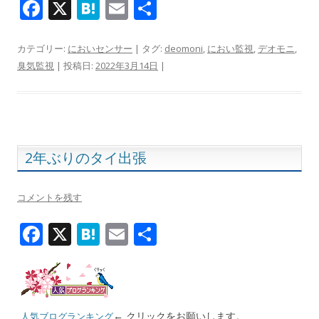
F
X
H
E
共
ac
at
m
有
e
e
ai
カテゴリー:
においセンサー
| タグ:
deomoni
,
におい監視
,
デオモニ
,
臭気監視
| 投稿日:
2022年3月14日
|
b
n
l
o
a
o
k
2年ぶりのタイ出張
コメントを残す
F
X
H
E
共
ac
at
m
有
e
e
ai
b
n
l
← クリックをお願いします。
人気ブログランキング