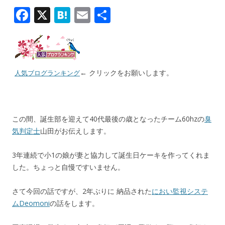
F
X
H
E
共
ac
at
m
有
e
e
ai
b
n
l
← クリックをお願いします。
o
a
人気ブログランキング
o
k
この間、誕生部を迎えて40代最後の歳となったチーム60hzの
臭
気判定士
山田がお伝えします。
3年連続で小1の娘が妻と協力して誕生日ケーキを作ってくれま
した。ちょっと自慢ですいません。
さて今回の話ですが、2年ぶりに 納品された
におい監視システ
ムDeomoni
の話をします。