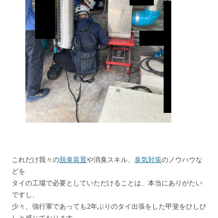
これだけ我々の
脱臭装置
や消臭スキル、
臭気対策
のノウハウな
どを
タイの工場で必要としていただけることは、本当にありがたい
ですし、
少々、強行軍であっても2年ぶりのタイ出張をした甲斐をひしひ
しと感じております。