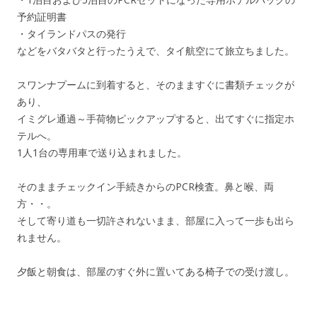
予約証明書
・タイランドパスの発行
などをバタバタと行ったうえで、タイ航空にて旅立ちました。
スワンナプームに到着すると、そのまますぐに書類チェックが
あり、
イミグレ通過～手荷物ピックアップすると、出てすぐに指定ホ
テルへ。
1人1台の専用車で送り込まれました。
そのままチェックイン手続きからのPCR検査。鼻と喉、両
方・・。
そして寄り道も一切許されないまま、部屋に入って一歩も出ら
れません。
夕飯と朝食は、部屋のすぐ外に置いてある椅子での受け渡し。