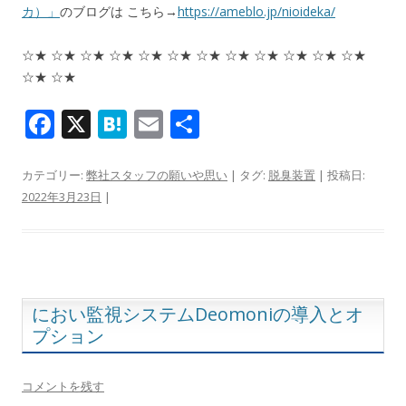
カ）」
のブログは こちら→
https://ameblo.jp/nioideka/
☆★ ☆★ ☆★ ☆★ ☆★ ☆★ ☆★ ☆★ ☆★ ☆★ ☆★ ☆★
☆★ ☆★
F
X
H
E
共
ac
at
m
有
e
e
ai
カテゴリー:
弊社スタッフの願いや思い
| タグ:
脱臭装置
| 投稿日:
2022年3月23日
|
b
n
l
o
a
o
k
におい監視システムDeomoniの導入とオ
プション
コメントを残す