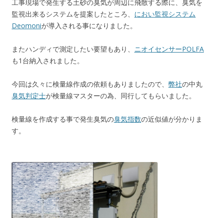
工事現場で発生する土砂の臭気が周辺に飛散する際に、臭気を
監視出来るシステムを提案したところ、
におい監視システム
Deomoni
が導入される事になりました。
またハンディで測定したい要望もあり、
ニオイセンサーPOLFA
も1台納入されました。
今回は久々に検量線作成の依頼もありましたので、
弊社
の中丸
臭気判定士
が検量線マスターの為、同行してもらいました。
検量線を作成する事で発生臭気の
臭気指数
の近似値が分かりま
す。