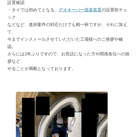
設置確認
・タイでは初めてとなる、
デオキーパー脱臭装置
の設置前チェ
ック
などなど、進捗案件の対応だけでも精一杯ですが、それに加え
て、
今までインストールさせていただいた工場様へのご挨拶や確
認。
さらには2年ぶりですので、お世話になった方や関係各位への挨
拶など、
やることが満載となっております。