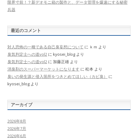
限界寸前！？新デオモニ箱の製作と、データ管理を爆速にする秘密
兵器
最近のコメント
対人恐怖の一種である自己臭妄想について
に
ｋｍ
より
臭気判定士への道vol2
に
kyosei_blog
より
臭気判定士への道vol2
に
加藤正雄
より
消臭剤のスーパーマーケットになります
に
松本
より
臭いの発生源と侵入箇所をつきとめてほしい（カビ臭）
に
kyosei_blog
より
アーカイブ
2026年8月
2026年7月
2026年6月