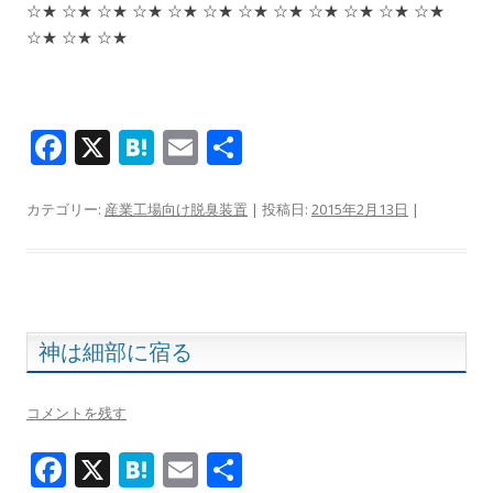
☆★ ☆★ ☆★ ☆★ ☆★ ☆★ ☆★ ☆★ ☆★ ☆★ ☆★ ☆★
☆★ ☆★ ☆★
F
X
H
E
共
ac
at
m
有
e
e
ai
カテゴリー:
産業工場向け脱臭装置
| 投稿日:
2015年2月13日
|
b
n
l
o
a
o
k
神は細部に宿る
コメントを残す
F
X
H
E
共