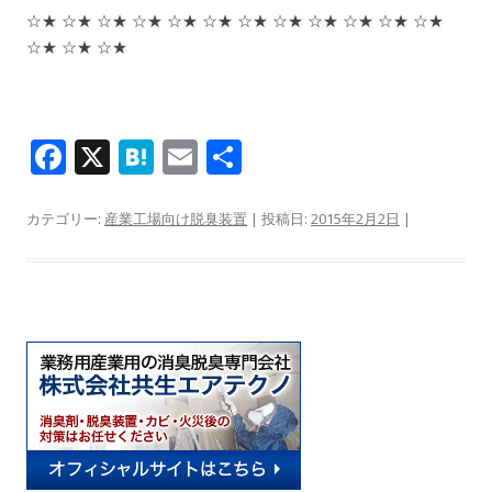
☆★ ☆★ ☆★ ☆★ ☆★ ☆★ ☆★ ☆★ ☆★ ☆★ ☆★ ☆★
☆★ ☆★ ☆★
F
X
H
E
共
ac
at
m
有
e
e
ai
カテゴリー:
産業工場向け脱臭装置
| 投稿日:
2015年2月2日
|
b
n
l
o
a
o
k