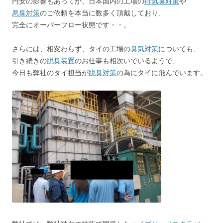
円安の影響もあってか、日本国内の工場の
排気臭対策
や
o
悪臭対策
のご依頼を本当に数多く頂戴しており、
k
完全にオーバーフロー状態です・・。
さらには、相変わらず、タイの工場の
臭気対策
についても、
引き続きの
脱臭装置
のお仕事も相次いでいるようで、
今日も弊社のタイ担当が
脱臭対策
の為にタイに飛んでいます。