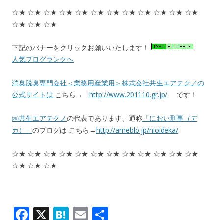
☆★ ☆★ ☆★ ☆★ ☆★ ☆★ ☆★ ☆★ ☆★ ☆★ ☆★ ☆★
☆★ ☆★ ☆★
下記のバナーをクリックお願いいたします！
人気ブログランクへ
消臭脱臭専門会社＜業務用産業用＞株式会社共生エアテクノの
公式サイトは
こちら→
http://www.201110.gr.jp/
です！
㈱共生エアテクノ
の代表であります、通称
「におい刑事（デ
カ）」
のブログは こちら→
http://ameblo.jp/nioideka/
☆★ ☆★ ☆★ ☆★ ☆★ ☆★ ☆★ ☆★ ☆★ ☆★ ☆★ ☆★
☆★ ☆★ ☆★
F
X
H
E
共