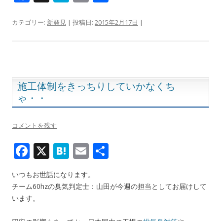
ac
at
m
有
e
e
ai
カテゴリー:
新発見
| 投稿日:
2015年2月17日
|
b
n
l
o
a
o
k
施工体制をきっちりしていかなくち
ゃ・・
コメントを残す
F
X
H
E
共
ac
at
m
有
いつもお世話になります。
e
e
ai
チーム60hzの臭気判定士：山田が今週の担当としてお届けして
b
n
l
います。
o
a