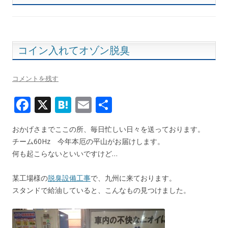
コイン入れてオゾン脱臭
コメントを残す
F
X
H
E
共
ac
at
m
有
おかげさまでここの所、毎日忙しい日々を送っております。
e
e
ai
チーム60Hz 今年本厄の平山がお届けします。
b
n
l
何も起こらないといいですけど…
o
a
某工場様の
脱臭設備工事
で、九州に来ております。
o
スタンドで給油していると、こんなもの見つけました。
k