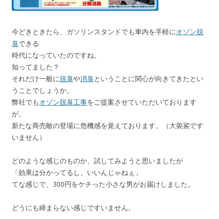
今どきときたら、ガソリンスタンドでも車内を手軽に
オゾン脱
臭
できる
時代になっていたのですね。
知ってました？
それだけ一般に
脱臭
や
消臭
ということに関心が向きてきたとい
うことでしょうか。
弊社でも
オゾン脱臭工事
をご提案させていただいております
が、
新たな商売敵の登場に危機感を覚えております。（大袈裟です
いません）
どのような感じのものか、試してみようと思いましたが
「効果は分かってるし、いいんじゃねぇ」
てな感じで、300円をケチった小さな男がお届けしました。
どうにも締まらない感じですいません。