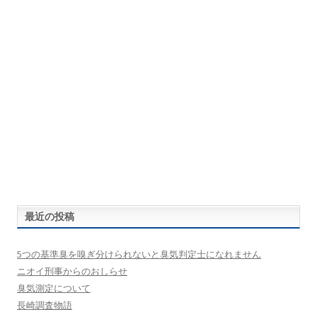
最近の投稿
5つの基準臭を嗅ぎ分けられないと臭気判定士になれません
ニオイ刑事からのおしらせ
臭気測定について
長崎調査物語