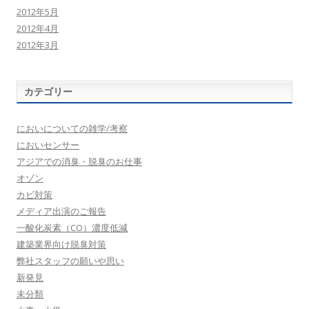
2012年5月
2012年4月
2012年3月
カテゴリー
においについての雑学/考察
においセンサー
アジアでの消臭・脱臭のお仕事
オゾン
カビ対策
メディア出演のご報告
一酸化炭素（CO）濃度低減
建築業界向け脱臭対策
弊社スタッフの願いや思い
新発見
未分類