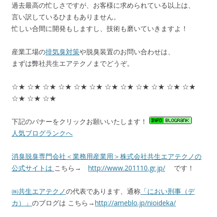
過去最高の忙しさですが、お客様に求められている以上は、
言い訳しているひまもありません。
忙しい合間に開発もしますし、技術も磨いていきますよ！
産業工場の
排気臭対策
や脱臭装置のお問い合わせは、
まずは弊社共生エアテクノまでどうぞ。
☆★ ☆★ ☆★ ☆★ ☆★ ☆★ ☆★ ☆★ ☆★ ☆★ ☆★ ☆★
☆★ ☆★ ☆★
下記のバナーをクリックお願いいたします！
人気ブログランクへ
消臭脱臭専門会社＜業務用産業用＞株式会社共生エアテクノの
公式サイトは
こちら→
http://www.201110.gr.jp/
です！
㈱共生エアテクノ
の代表であります、通称
「におい刑事（デ
カ）」
のブログは こちら→
http://ameblo.jp/nioideka/