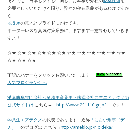
それでも、日本もタイも中国も、お客様が弊社の
脱臭技術
を
必要としていただける限り、弊社の存在意義があるわけですか
ら、
脱臭屋
の意地とプライドにかけても、
ボーダーレスな臭気対策業務に、ますます一意専心していきま
すよ！
☆★ ☆★ ☆★ ☆★ ☆★ ☆★ ☆★ ☆★ ☆★ ☆★ ☆★ ☆★
☆★ ☆★ ☆★
下記のバナーをクリックお願いいたします！
人気ブログランクへ
消臭脱臭専門会社＜業務用産業用＞株式会社共生エアテクノの
公式サイトは
こちら→
http://www.201110.gr.jp/
です！
㈱共生エアテクノ
の代表であります、通称
「におい刑事（デ
カ）」
のブログは こちら→
http://ameblo.jp/nioideka/