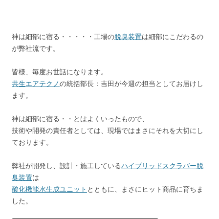
ac
at
m
有
e
e
ai
b
n
l
神は細部に宿る・・・・・工場の
脱臭装置
は細部にこだわるの
o
a
が弊社流です。
o
皆様、毎度お世話になります。
k
共生エアテクノ
の統括部長：吉田が今週の担当としてお届けし
ます。
神は細部に宿る・・とはよくいったもので、
技術や開発の責任者としては、現場ではまさにそれを大切にし
ております。
弊社が開発し、設計・施工している
ハイブリッドスクラバー脱
臭装置
は
酸化機能水生成ユニット
とともに、まさにヒット商品に育ちま
した。