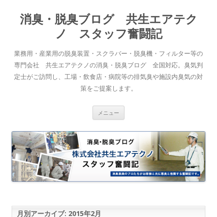
消臭・脱臭ブログ 共生エアテク
ノ スタッフ奮闘記
業務用・産業用の脱臭装置・スクラバー・脱臭機・フィルター等の
専門会社 共生エアテクノの消臭・脱臭ブログ 全国対応。臭気判
定士がご訪問し、工場・飲食店・病院等の排気臭や施設内臭気の対
策をご提案します。
コンテンツへスキップ
メニュー
月別アーカイブ:
2015年2月