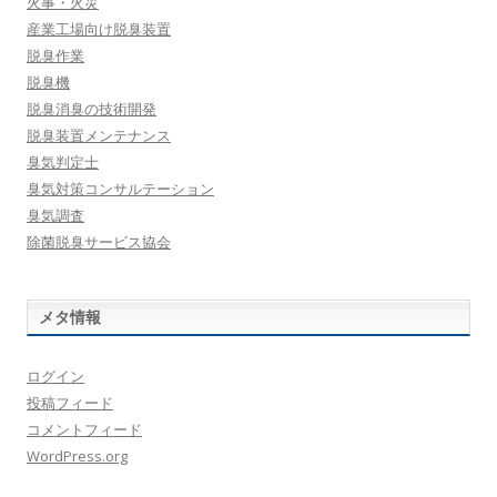
火事・火災
産業工場向け脱臭装置
脱臭作業
脱臭機
脱臭消臭の技術開発
脱臭装置メンテナンス
臭気判定士
臭気対策コンサルテーション
臭気調査
除菌脱臭サービス協会
メタ情報
ログイン
投稿フィード
コメントフィード
WordPress.org