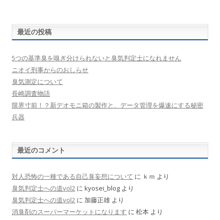
最近の投稿
5つの基準臭を嗅ぎ分けられないと臭気判定士になれません
ニオイ刑事からのおしらせ
臭気測定について
長崎調査物語
限界寸前！？新デオモニ箱の製作と、データ管理を爆速にする秘密
兵器
最近のコメント
対人恐怖の一種である自己臭妄想について
に
ｋｍ
より
臭気判定士への道vol2
に
kyosei_blog
より
臭気判定士への道vol2
に
加藤正雄
より
消臭剤のスーパーマーケットになります
に
松本
より