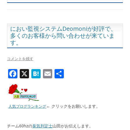
におい監視システムDeomoniが好評で、
多くのお客様から問い合わせが来ていま
す。
コメントを残す
F
X
H
E
共
ac
at
m
有
e
e
ai
b
n
l
← クリックをお願いします。
人気ブログランキング
o
a
o
チーム60hzの
k
臭気判定士
山田がお伝えします。