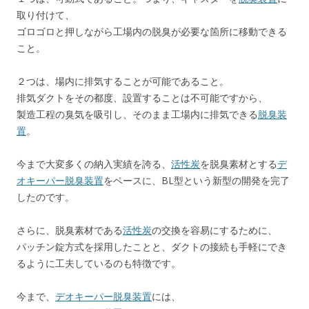
取り付けて、
ゴロゴロと押しながら工場内の脱臭が必要な箇所に移動できる
こと。
２つは、場内に排気することが可能であること。
排気ダクトをその都度、設置することは不可能ですから、
製造工程の臭気を吸引し、そのまま工場内に排気できる
脱臭装
置
。
今まで大変多くの納入実績を誇る、
活性炭
を脱臭素材とする
デ
オキーパー脱臭装置
をベースに、BL型という新型の開発を完了
したのです。
さらに、脱臭素材である
活性炭
の交換を容易にするために、
パッチン錠方式を採用したことと、ダクトの接続も手軽にでき
るように工夫しているのも特徴です。
今まで、
デオキーパー脱臭装置
には、