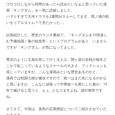
ゴロゴロしながら時間があったら読みたいなぁと思っていた漫
画「キングダム」を一気に読破しました。
ハマりすぎて大河ドラマを2週間分スルーしてます。壇ノ浦の戦
いをリアルタイム？で見たかった…。
以前紹介した、歴史のラジオ番組で、「キングダムを10倍楽し
む予備知識！秦の始皇帝」というプログラムがあり、いまさら
ですが「キングダム」が気になってました。
秀吉のように立身出世して行く主人公、関ヶ原の合戦が毎年ど
こかで起こっているようなスケールの大きさ、フィクションも
混じっていますが、こんな漫画みたいな歴史あるのかと。
漫画では戦国七雄が健在ですので、統一はまだ先になるのかな
と思いますが、こんなに頑張って中華統一を果たした秦が、15
年で滅びると思うと、えぇ…となりますよね。諸行無常です
ね。
さてさて、今回は、臭気の定期測定についてご紹介させていた
だきます。