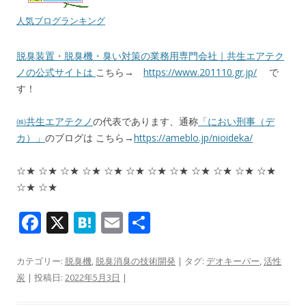
人気ブログランキング
脱臭装置・脱臭機・臭い対策の業務用専門会社｜共生エアテク
ノの公式サイトは
こちら→
https://www.201110.gr.jp/
で
す！
㈱共生エアテクノ
の代表であります、通称
「におい刑事（デ
カ）」
のブログは こちら→
https://ameblo.jp/nioideka/
☆★ ☆★ ☆★ ☆★ ☆★ ☆★ ☆★ ☆★ ☆★ ☆★ ☆★ ☆★
☆★ ☆★
F
X
H
E
共
ac
at
m
有
e
e
ai
カテゴリー:
脱臭機
,
脱臭消臭の技術開発
| タグ:
デオキーパー
,
活性
炭
| 投稿日:
2022年5月3日
|
b
n
l