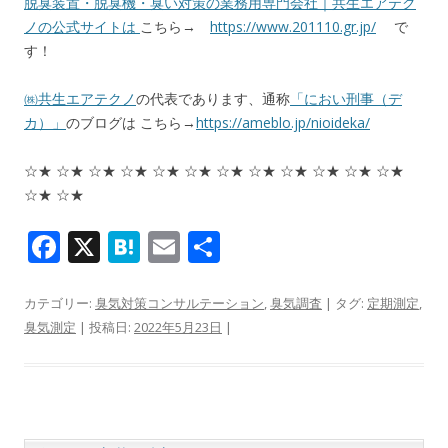
脱臭装置・脱臭機・臭い対策の業務用専門会社｜共生エアテク
ノの公式サイトは
こちら→
https://www.201110.gr.jp/
で
す！
㈱共生エアテクノ
の代表であります、通称
「におい刑事（デ
カ）」
のブログは こちら→
https://ameblo.jp/nioideka/
☆★ ☆★ ☆★ ☆★ ☆★ ☆★ ☆★ ☆★ ☆★ ☆★ ☆★ ☆★
☆★ ☆★
F
X
H
E
共
ac
at
m
有
e
e
ai
カテゴリー:
臭気対策コンサルテーション
,
臭気調査
| タグ:
定期測定
,
臭気測定
| 投稿日:
2022年5月23日
|
b
n
l
o
a
o
k