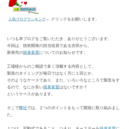
e
e
ai
b
n
l
← クリックをお願いします。
人気ブログランキング
o
a
o
いつも本ブログをご覧いただき、ありがとうございます。
k
今回は、技術開発の担当役員である吉田から、
新発売の
脱臭装置
についてのお知らせです。
工場様からのご相談で多く頂戴する内容として、
製造のタイミングが毎日ではなく月に１回とか、
そのようなケースであり、また、いろいろなところで製造をす
るので、なにか良い
脱臭装置
はないですか？
というケースがあります。
そこで
弊社
では、２つのポイントをもって開発に取り組みまし
た。
１つは、可動式であること。つまり、キャスターを
脱臭装置
に