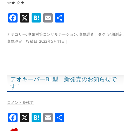
☆★ ☆★
F
X
H
E
共
ac
at
m
有
e
e
ai
カテゴリー:
臭気対策コンサルテーション
,
臭気調査
| タグ:
定期測定
,
臭気測定
| 投稿日:
2022年5月11日
|
b
n
l
o
a
o
k
デオキーパーBL型 新発売のお知らせで
す！
コメントを残す
F
X
H
E
共
ac
at
m
有