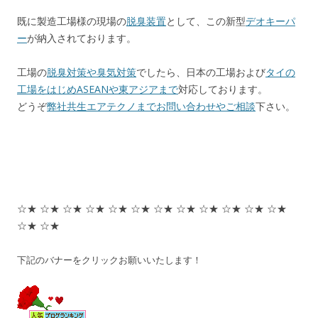
既に製造工場様の現場の
脱臭装置
として、この新型
デオキーパ
ー
が納入されております。
工場の
脱臭対策や臭気対策
でしたら、日本の工場および
タイの
工場をはじめASEANや東アジアまで
対応しております。
どうぞ
弊社共生エアテクノまでお問い合わせやご相談
下さい。
☆★ ☆★ ☆★ ☆★ ☆★ ☆★ ☆★ ☆★ ☆★ ☆★ ☆★ ☆★
☆★ ☆★
下記のバナーをクリックお願いいたします！