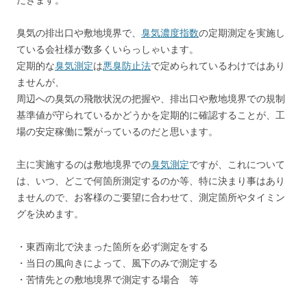
臭気の排出口や敷地境界で、
臭気濃度指数
の定期測定を実施し
ている会社様が数多くいらっしゃいます。
定期的な
臭気測定
は
悪臭防止法
で定められているわけではあり
ませんが、
周辺への臭気の飛散状況の把握や、排出口や敷地境界での規制
基準値が守られているかどうかを定期的に確認することが、工
場の安定稼働に繋がっているのだと思います。
主に実施するのは敷地境界での
臭気測定
ですが、これについて
は、いつ、どこで何箇所測定するのか等、特に決まり事はあり
ませんので、お客様のご要望に合わせて、測定箇所やタイミン
グを決めます。
・東西南北で決まった箇所を必ず測定をする
・当日の風向きによって、風下のみで測定する
・苦情先との敷地境界で測定する場合 等