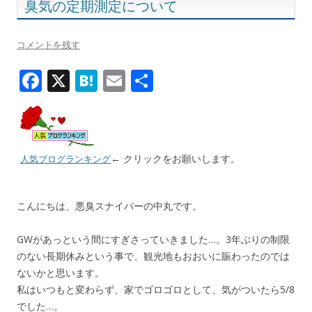
臭気の定期測定について
コメントを残す
F
X
H
E
共
ac
at
m
有
e
e
ai
b
n
l
← クリックをお願いします。
人気ブログランキング
o
a
o
こんにちは、悪臭スナイパーの中丸です。
k
GWがあっという間にすぎさっていきました…。3年ぶりの制限
のない長期休みという事で、観光地もおおいに賑わったのでは
ないかと思います。
私はいつもと変わらず、家でゴロゴロとして、気がついたら5/8
でした…。