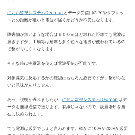
におい監視システムDeomoni
とデータ受信用のPCやタブレッ
トとの距離が遠いと電波が届くかどうか不安になります。
障害物が無いような場合は６００ｍほど離れた距離でも電波は
届きますが、工場等は建屋も多く色々な電波が使われているの
で繋がりにくくなります。
そんな時は中継器を使えば電波受信が可能です。
対象臭気に反応するかの確認はもちろん必要ですが、繋がらな
いと意味がありません。
あっ、説明が遅れましたが、
におい監視システムDeomoni
はデ
ータを無線通信で送ります。有線じゃないので、設置場所を自
在に決められます。
でも電源は必要でしょと言われます。確かに100Vか200Vが必要