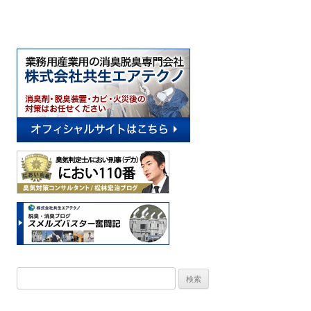
o
a
o
k
検
索: