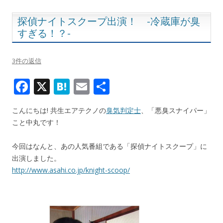
o
k
探偵ナイトスクープ出演！ -冷蔵庫が臭
すぎる！？-
3件の返信
F
X
H
E
共
ac
at
m
有
こんにちは! 共生エアテクノの
臭気判定士
、「悪臭スナイパー」
e
e
ai
こと中丸です！
b
n
l
o
a
今回はなんと、あの人気番組である「探偵ナイトスクープ」に
出演しました。
o
http://www.asahi.co.jp/knight-scoop/
k