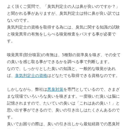
よく頂くご質問で、「臭気判定士の人は鼻が良いのですか？」
と聞かれる事がありますが、臭気判定士は特に鼻が良い訳では
ないのです。
臭気判定士の資格を取得する為には、臭気に関する知識の試験
と嗅覚異常の有無をしらべる嗅覚検査をパスする事が必要で
す。
嗅覚異常(部分嗅盲)の有無は、5種類の規準臭を嗅ぎ、その全て
の臭いを感じ取る事ができるかを調べる事で判断します。
なので、しっかりとした臭いの知識と、一般的な嗅覚があれ
ば、
臭気判定士の資格
はどなたでも取得できる資格なのです。
しかしながら、弊社は
悪臭対策
を専門としているので、さまざ
まな現場でいろいろな臭いを嗅ぎます。一度嗅いだ臭いは脳に
記憶されますので、たいていの臭いは「これはあの臭い！」と
思い出す事ができるので、臭いの引き出しはたくさんあるので
す。
臭いでお困りの際は、臭いの引き出しから最短経路での悪臭対