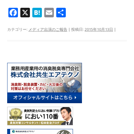
F
X
H
E
共
ac
at
m
有
e
e
ai
カテゴリー:
メディア出演のご報告
| 投稿日:
2015年10月13日
|
b
n
l
o
a
o
k