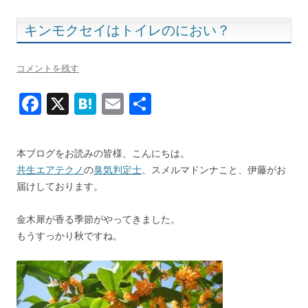
k
キンモクセイはトイレのにおい？
コメントを残す
F
X
H
E
共
ac
at
m
有
e
e
ai
本ブログをお読みの皆様、こんにちは。
b
n
l
共生エアテクノ
の
臭気判定士
、スメルマドンナこと、伊藤がお
o
a
届けしております。
o
金木犀が香る季節がやってきました。
k
もうすっかり秋ですね。