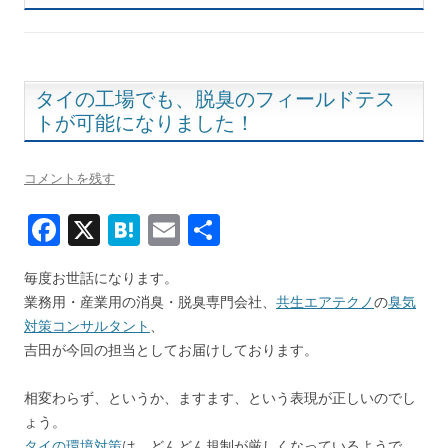
タイの工場でも、脱臭のフィールドテス
トが可能になりました！
コメントを残す
F
X
H
E
共
ac
at
m
有
毎度お世話になります。
e
e
ai
業務用・産業用の消臭・脱臭専門会社、
共生エアテクノ
の
臭気
b
n
l
対策コンサルタント
、
o
a
吉田が今回の担当としてお届けしております。
o
相変わらず、というか、ますます、という表現が正しいのでし
k
ょう。
タイの環境対策
は、どんどん規制が厳しくなっているようで