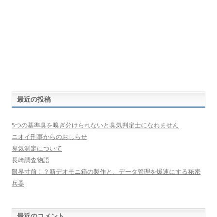
最近の投稿
5つの基準臭を嗅ぎ分けられないと臭気判定士になれません
ニオイ刑事からのおしらせ
臭気測定について
長崎調査物語
限界寸前！？新デオモニ箱の製作と、データ管理を爆速にする秘密
兵器
最近のコメント