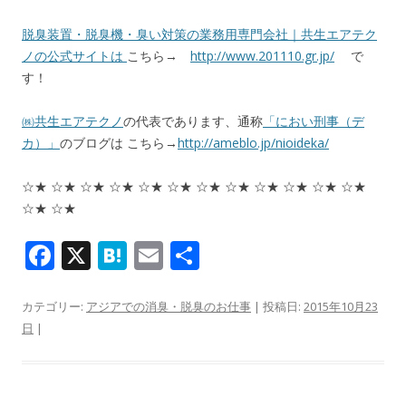
脱臭装置・脱臭機・臭い対策の業務用専門会社｜共生エアテク
ノの公式サイトは
こちら→
http://www.201110.gr.jp/
で
す！
㈱共生エアテクノ
の代表であります、通称
「におい刑事（デ
カ）」
のブログは こちら→
http://ameblo.jp/nioideka/
☆★ ☆★ ☆★ ☆★ ☆★ ☆★ ☆★ ☆★ ☆★ ☆★ ☆★ ☆★
☆★ ☆★
F
X
H
E
共
ac
at
m
有
e
e
ai
カテゴリー:
アジアでの消臭・脱臭のお仕事
| 投稿日:
2015年10月23
日
|
b
n
l
o
a
o