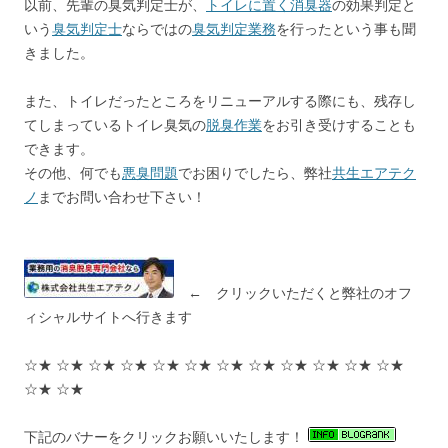
以前、先輩の臭気判定士が、
トイレに置く消臭器
の効果判定と
いう
臭気判定士
ならではの
臭気判定業務
を行ったという事も聞
きました。
また、トイレだったところをリニューアルする際にも、残存し
てしまっているトイレ臭気の
脱臭作業
をお引き受けすることも
できます。
その他、何でも
悪臭問題
でお困りでしたら、弊社
共生エアテク
ノ
までお問い合わせ下さい！
← クリックいただくと弊社のオフ
ィシャルサイトへ行きます
☆★ ☆★ ☆★ ☆★ ☆★ ☆★ ☆★ ☆★ ☆★ ☆★ ☆★ ☆★
☆★ ☆★
下記のバナーをクリックお願いいたします！