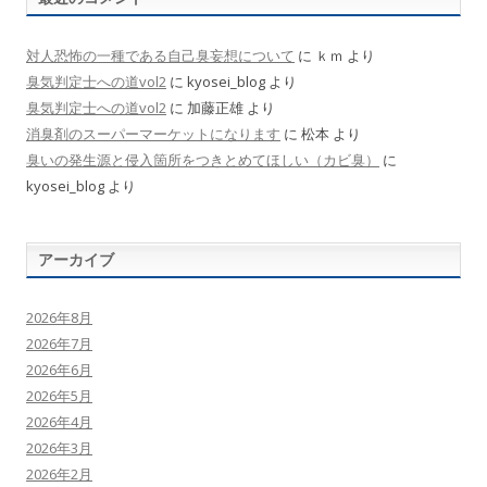
対人恐怖の一種である自己臭妄想について
に
ｋｍ
より
臭気判定士への道vol2
に
kyosei_blog
より
臭気判定士への道vol2
に
加藤正雄
より
消臭剤のスーパーマーケットになります
に
松本
より
臭いの発生源と侵入箇所をつきとめてほしい（カビ臭）
に
kyosei_blog
より
アーカイブ
2026年8月
2026年7月
2026年6月
2026年5月
2026年4月
2026年3月
2026年2月