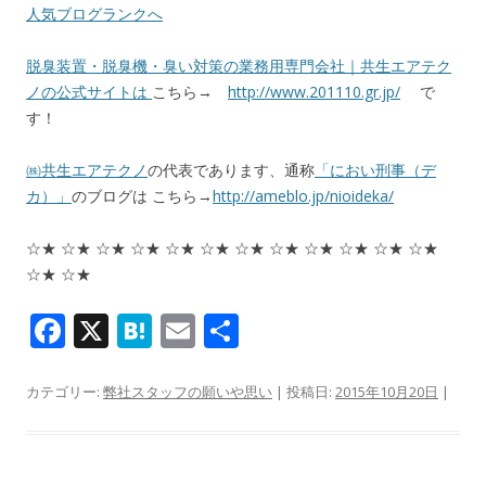
人気ブログランクへ
脱臭装置・脱臭機・臭い対策の業務用専門会社｜共生エアテク
ノの公式サイトは
こちら→
http://www.201110.gr.jp/
で
す！
㈱共生エアテクノ
の代表であります、通称
「におい刑事（デ
カ）」
のブログは こちら→
http://ameblo.jp/nioideka/
☆★ ☆★ ☆★ ☆★ ☆★ ☆★ ☆★ ☆★ ☆★ ☆★ ☆★ ☆★
☆★ ☆★
F
X
H
E
共
ac
at
m
有
e
e
ai
カテゴリー:
弊社スタッフの願いや思い
| 投稿日:
2015年10月20日
|
b
n
l
o
a