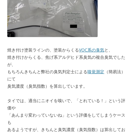
焼き付け塗装ラインの、塗装からくる
VOC系の臭気
と、
焼き付けからくる、焦げ系アルデヒド系臭気の複合臭気でした
が、
もちろんきちんと弊社の臭気判定士による
嗅覚測定
（簡易法）
にて
臭気濃度（臭気指数）を算出しています。
タイでは、適当にニオイを嗅いで、「とれている！」という評
価や
「あんまり変わっていないね」という評価をしてしまうケース
も
あるようですが、きちんと臭気濃度（臭気指数）は算出してお