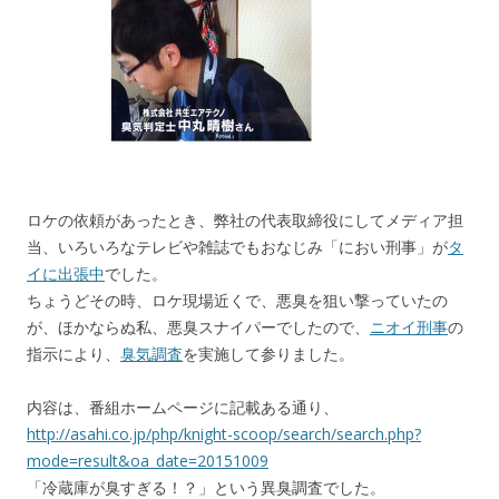
ロケの依頼があったとき、弊社の代表取締役にしてメディア担
当、いろいろなテレビや雑誌でもおなじみ「におい刑事」が
タ
イに出張中
でした。
ちょうどその時、ロケ現場近くで、悪臭を狙い撃っていたの
が、ほかならぬ私、悪臭スナイパーでしたので、
ニオイ刑事
の
指示により、
臭気調査
を実施して参りました。
内容は、番組ホームページに記載ある通り、
http://asahi.co.jp/php/knight-scoop/search/search.php?
mode=result&oa_date=20151009
「冷蔵庫が臭すぎる！？」という異臭調査でした。