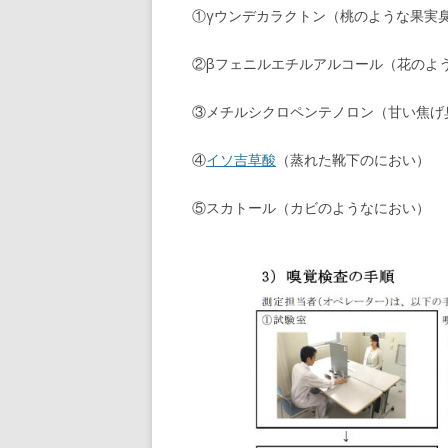
①γウンデカラクトン（桃のような果実
②βフェニルエチルアルコール（花のよ
③メチルシクロペンテノロン（甘い焦げ
④
イソ吉草酸
（蒸れた靴下のにおい）
⑤スカトール（カビのようなにおい）