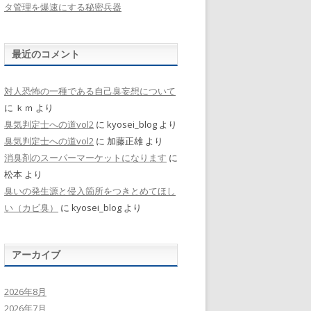
タ管理を爆速にする秘密兵器
最近のコメント
対人恐怖の一種である自己臭妄想について
に
ｋｍ
より
臭気判定士への道vol2
に
kyosei_blog
より
臭気判定士への道vol2
に
加藤正雄
より
消臭剤のスーパーマーケットになります
に
松本
より
臭いの発生源と侵入箇所をつきとめてほし
い（カビ臭）
に
kyosei_blog
より
アーカイブ
2026年8月
2026年7月