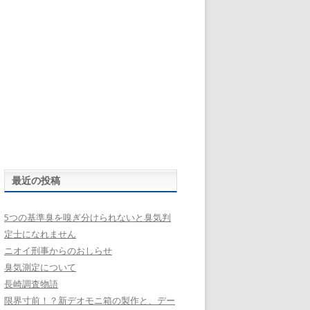
最近の投稿
5つの基準臭を嗅ぎ分けられないと臭気判
定士になれません
ニオイ刑事からのおしらせ
臭気測定について
長崎調査物語
限界寸前！？新デオモニ箱の製作と、デー