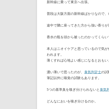
新幹線に乗って東京へ出張。
普段は大阪方面の新幹線ばかりなので、
途中で隣に座ってきた方から強い香りが
香水の瓶を頭から被ったのかってくらい
本人はニオイケアと思っているので気が
われます。
薄くすれば心地よい感じになるとおもい
濃い薄いで思ったのが、
臭気判定士
の試
筆記以外に嗅覚の試験もあります。
5つの基準臭を嗅ぎ分けられないと
臭気
どんなにおいを嗅ぎ分けるのか。