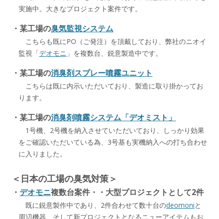
実施中。大きなプロジェクト案件です。
・某工場の
臭気監視システム
こちらも既にPO（ご発注）を頂戴しており、弊社のニオイ
監視「
デオモニ
」を複数台、鋭意製造中です。
・某工場の
消臭剤スプレー噴霧ユニット
こちらは既に内示いただいており、製造に取り掛かってお
ります。
・某工場の
消臭剤噴霧システム「デオミスト」
1号機、2号機を納入させていただいており、しっかり効果
をご確認いただいている為、3号基も実機納入への打ち合わせ
に入りました。
＜日本の工場の臭気対策＞
・
デオモニ
複数台案件・・大型プロジェクトとして2件
既に鋭意製作中であり、2件合わせて数十台の
deomoni
と
周辺機器、そして新プロジェクトとなるニューアイテムもお