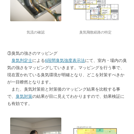
気流の確認
臭気飛散経路の特定
③臭気の強さのマッピング
臭気判定士
による
6段間臭気強度表示法
にて、室内・場内の臭
気の強さをマッピングしていきます。マッピングを行う事で、
現在置かれている臭気環境が明確となり、どこを対策すべきか
が一目瞭然となります。
また、臭気対策前と対策後のマッピング結果を比較する事
で、
臭気対策
の結果が目に見えてわかりますので、効果検証に
も有効です。