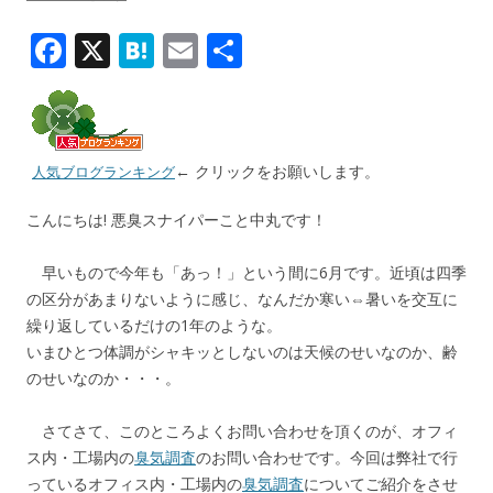
F
X
H
E
共
ac
at
m
有
e
e
ai
b
n
l
← クリックをお願いします。
人気ブログランキング
o
a
o
こんにちは! 悪臭スナイパーこと中丸です！
k
早いもので今年も「あっ！」という間に6月です。近頃は四季
の区分があまりないように感じ、なんだか寒い⇔暑いを交互に
繰り返しているだけの1年のような。
いまひとつ体調がシャキッとしないのは天候のせいなのか、齢
のせいなのか・・・。
さてさて、このところよくお問い合わせを頂くのが、オフィ
ス内・工場内の
臭気調査
のお問い合わせです。今回は弊社で行
っているオフィス内・工場内の
臭気調査
についてご紹介をさせ