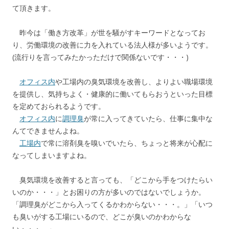
て頂きます。
昨今は「働き方改革」が世を騒がすキーワードとなってお
り、労働環境の改善に力を入れている法人様が多いようです。
(流行りを言ってみたかっただけで関係ないです・・・)
オフィス内
や工場内の臭気環境を改善し、よりよい職場環境
を提供し、気持ちよく・健康的に働いてもらおうといった目標
を定めておられるようです。
オフィス内
に
調理臭
が常に入ってきていたら、仕事に集中な
んてできませんよね。
工場内
で常に溶剤臭を嗅いでいたら、ちょっと将来が心配に
なってしまいますよね。
臭気環境を改善すると言っても、「どこから手をつけたらい
いのか・・・」とお困りの方が多いのではないでしょうか。
「調理臭がどこから入ってくるかわからない・・・。」「いつ
も臭いがする工場にいるので、どこが臭いのかわからな
い・・・。」