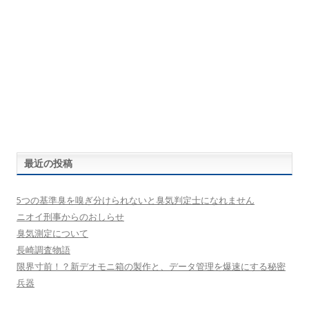
最近の投稿
5つの基準臭を嗅ぎ分けられないと臭気判定士になれません
ニオイ刑事からのおしらせ
臭気測定について
長崎調査物語
限界寸前！？新デオモニ箱の製作と、データ管理を爆速にする秘密
兵器