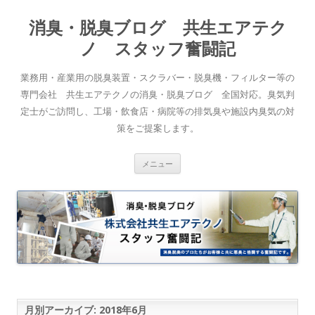
消臭・脱臭ブログ 共生エアテク
ノ スタッフ奮闘記
業務用・産業用の脱臭装置・スクラバー・脱臭機・フィルター等の
専門会社 共生エアテクノの消臭・脱臭ブログ 全国対応。臭気判
定士がご訪問し、工場・飲食店・病院等の排気臭や施設内臭気の対
策をご提案します。
コンテンツへスキップ
メニュー
月別アーカイブ:
2018年6月