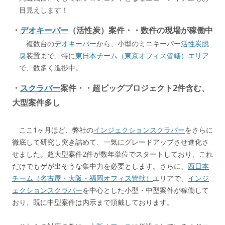
目見えします！
・
デオキーパー
（活性炭）案件・・数件の現場が稼働中
複数台の
デオキーパー
から、小型のミニキーパー
活性炭脱
臭
装置まで、特に
東日本チーム（東京オフィス管轄）エリア
で、数多く進捗中。
・
スクラバー
案件・・超ビッグプロジェクト2件含む、
大型案件多し
ここ1ヶ月ほど、弊社の
インジェクションスクラバー
をさらに
徹底して研究し突き詰めて、一気にグレードアップさせ進化さ
せました。超大型案件2件が数年単位でスタートしており、これ
だけでもゲが出そうな集中力を必要とします。さらに、
西日本
チーム（名古屋・大阪・福岡オフィス管轄）
エリアで、
インジ
ェクションスクラバー
を中心とした小型・中型案件が稼働して
おり、既に中型案件は内示まで頂戴しております。