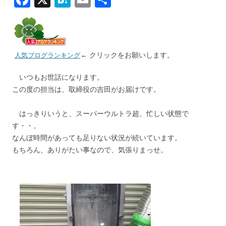
ac
at
m
有
e
e
ai
b
n
l
← クリックをお願いします。
人気ブログランキング
o
a
o
いつもお世話になります。
この度の担当は、取締役の吉田がお届けです。
k
はっきりいうと、スーパーウルトラ超、忙しい状態で
す・・。
なんぼ時間があっても足りない状況が続いています。
もちろん、ありがたい事なので、気張りまっせ。