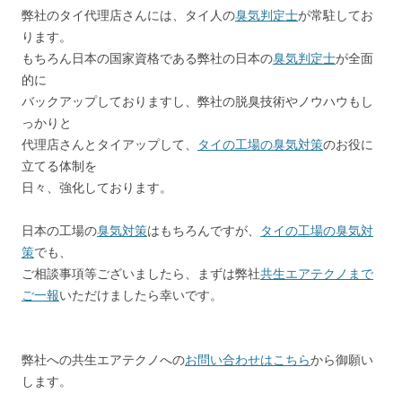
弊社のタイ代理店さんには、タイ人の
臭気判定士
が常駐してお
ります。
もちろん日本の国家資格である弊社の日本の
臭気判定士
が全面
的に
バックアップしておりますし、弊社の脱臭技術やノウハウもし
っかりと
代理店さんとタイアップして、
タイの工場の臭気対策
のお役に
立てる体制を
日々、強化しております。
日本の工場の
臭気対策
はもちろんですが、
タイの工場の臭気対
策
でも、
ご相談事項等ございましたら、まずは弊社
共生エアテクノまで
ご一報
いただけましたら幸いです。
弊社への共生エアテクノへの
お問い合わせはこちら
から御願い
します。