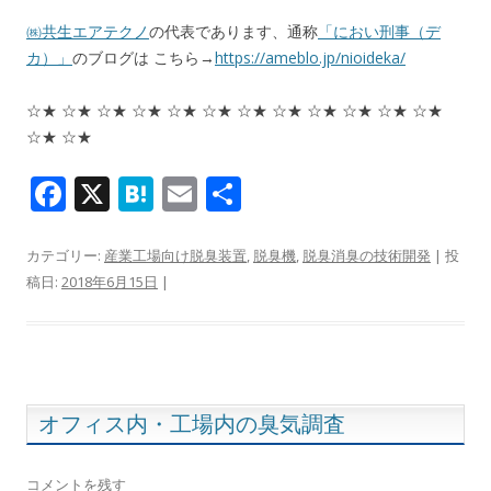
㈱共生エアテクノ
の代表であります、通称
「におい刑事（デ
カ）」
のブログは こちら→
https://ameblo.jp/nioideka/
☆★ ☆★ ☆★ ☆★ ☆★ ☆★ ☆★ ☆★ ☆★ ☆★ ☆★ ☆★
☆★ ☆★
F
X
H
E
共
ac
at
m
有
e
e
ai
カテゴリー:
産業工場向け脱臭装置
,
脱臭機
,
脱臭消臭の技術開発
| 投
稿日:
2018年6月15日
|
b
n
l
o
a
o
k
オフィス内・工場内の臭気調査
コメントを残す