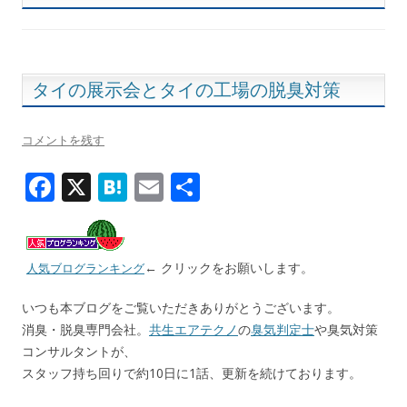
タイの展示会とタイの工場の脱臭対策
コメントを残す
F
X
H
E
共
ac
at
m
有
e
e
ai
b
n
l
← クリックをお願いします。
人気ブログランキング
o
a
いつも本ブログをご覧いただきありがとうございます。
o
消臭・脱臭専門会社。
共生エアテクノ
の
臭気判定士
や臭気対策
k
コンサルタントが、
スタッフ持ち回りで約10日に1話、更新を続けております。