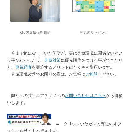
6段階臭気強度測定
臭気のマッピング
今まで気になっていた箇所が、実は臭気環境に関係ないとい
う事がわかったり、
臭気対策
に優先順位をつける事ができたり
と、
臭気調査
を実施するメリットはたくさん御座います。
臭気環境改善でお困りの際は、お気軽に
ご相談
ください。
弊社への共生エアテクノへの
お問い合わせはこちら
から御願
いします。
← クリックいただくと弊社のオフ
ィシャルサイトへ行きます。