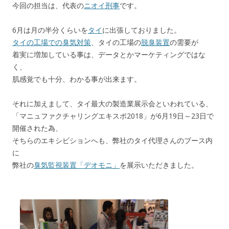
今回の担当は、代表の
ニオイ刑事
です。
6月は月の半分くらいを
タイ
に出張しておりました。
タイの工場での臭気対策
、タイの工場の
脱臭装置
の需要が
着実に増加している事は、データとかマーケティングではな
く、
肌感覚でも十分、わかる事が出来ます。
それに加えまして、タイ最大の製造業展示会といわれている、
「マニュファクチャリングエキスポ2018」が6月19日～23日で
開催された為、
そちらのエキシビションへも、弊社のタイ代理さんのブース内
に
弊社の
臭気監視装置「デオモニ」
を展示いただきました。