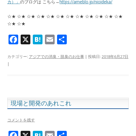
カ）」
のブログは こちら→
https://ameblo.jp/nioideka/
☆★ ☆★ ☆★ ☆★ ☆★ ☆★ ☆★ ☆★ ☆★ ☆★ ☆★ ☆★
☆★ ☆★
F
X
H
E
共
ac
at
m
有
e
e
ai
カテゴリー:
アジアでの消臭・脱臭のお仕事
| 投稿日:
2018年6月27日
|
b
n
l
o
a
o
k
現場と開発のあれこれ
コメントを残す
F
X
H
E
共