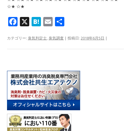
☆★ ☆★
F
X
H
E
共
ac
at
m
有
e
e
ai
カテゴリー:
臭気判定士
,
臭気調査
| 投稿日:
2018年6月5日
|
b
n
l
o
a
o
k