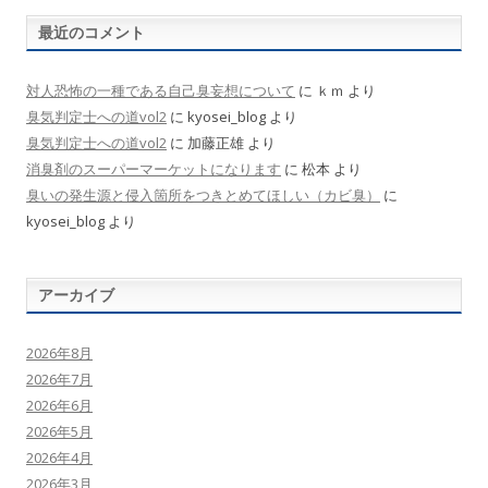
最近のコメント
対人恐怖の一種である自己臭妄想について
に
ｋｍ
より
臭気判定士への道vol2
に
kyosei_blog
より
臭気判定士への道vol2
に
加藤正雄
より
消臭剤のスーパーマーケットになります
に
松本
より
臭いの発生源と侵入箇所をつきとめてほしい（カビ臭）
に
kyosei_blog
より
アーカイブ
2026年8月
2026年7月
2026年6月
2026年5月
2026年4月
2026年3月