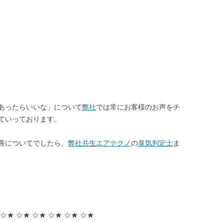
あったらいいな」について
弊社
では常にお客様のお声をチ
ていっております。
善についてでしたら、
弊社共生エアテクノ
の
臭気判定士
ま
 ☆★ ☆★ ☆★ ☆★ ☆★ ☆★