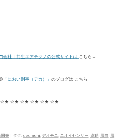
！
門会社｜共生エアテクノの公式サイトは
こちら→
称
「におい刑事（デカ）」
のブログは こちら
 ☆★ ☆★ ☆★ ☆★ ☆★ ☆★
術開発
| タグ:
deomoni
,
デオモニ
,
ニオイセンサー
,
連動
,
風向
,
風