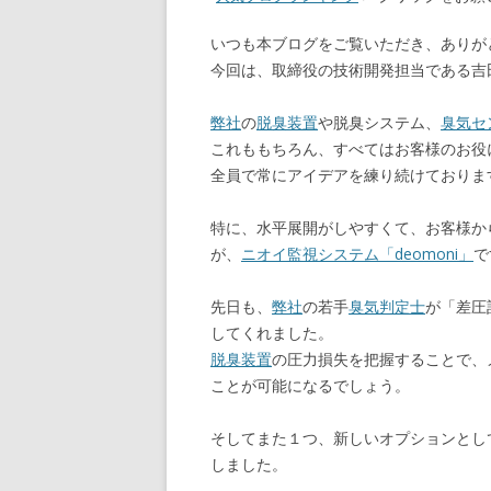
o
a
いつも本ブログをご覧いただき、ありが
o
今回は、取締役の技術開発担当である吉
k
弊社
の
脱臭装置
や脱臭システム、
臭気セ
これももちろん、すべてはお客様のお役
全員で常にアイデアを練り続けておりま
特に、水平展開がしやすくて、お客様か
が、
ニオイ監視システム「deomoni」
で
先日も、
弊社
の若手
臭気判定士
が「差圧
してくれました。
脱臭装置
の圧力損失を把握することで、
ことが可能になるでしょう。
そしてまた１つ、新しいオプションとし
しました。