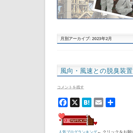
月別アーカイブ:
2023年2月
風向・風速との脱臭装
コメントを残す
F
X
H
E
共
ac
at
m
有
e
e
ai
b
n
l
← クリックをお願
人気ブログランキング