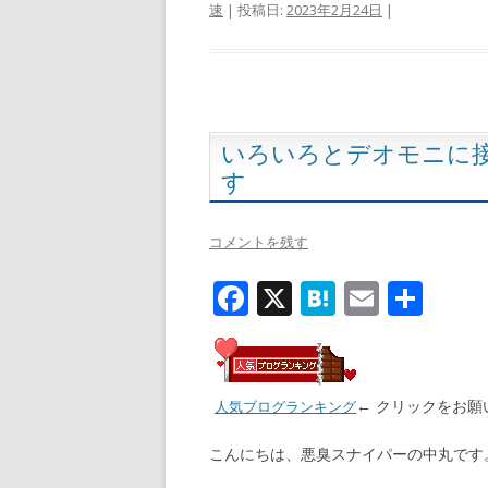
速
| 投稿日:
2023年2月24日
|
b
n
l
o
a
o
k
いろいろとデオモニに
す
コメントを残す
F
X
H
E
共
ac
at
m
有
e
e
ai
b
n
l
← クリックをお願
人気ブログランキング
o
a
こんにちは、悪臭スナイパーの中丸です
o