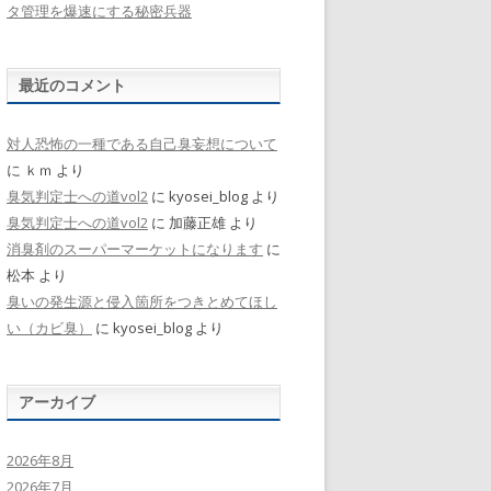
タ管理を爆速にする秘密兵器
最近のコメント
対人恐怖の一種である自己臭妄想について
に
ｋｍ
より
臭気判定士への道vol2
に
kyosei_blog
より
臭気判定士への道vol2
に
加藤正雄
より
消臭剤のスーパーマーケットになります
に
松本
より
臭いの発生源と侵入箇所をつきとめてほし
い（カビ臭）
に
kyosei_blog
より
アーカイブ
2026年8月
2026年7月