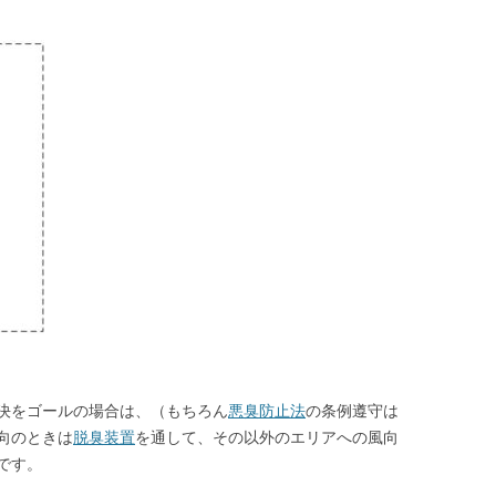
決をゴールの場合は、（もちろん
悪臭防止法
の条例遵守は
向のときは
脱臭装置
を通して、その以外のエリアへの風向
です。