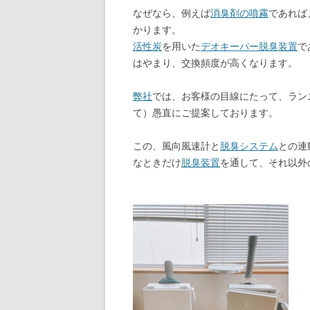
なぜなら、例えば
消臭剤の噴霧
であれば
かります。
活性炭
を用いた
デオキーパー脱臭装置
で
はやまり、交換頻度が高くなります。
弊社
では、お客様の目線にたって、ラン
て）愚直にご提案しております。
この、風向風速計と
脱臭システム
との連
なときだけ
脱臭装置
を通して、それ以外