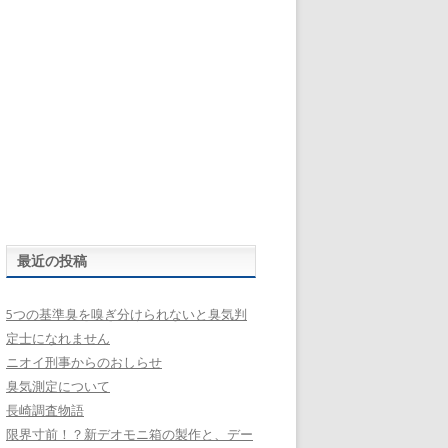
最近の投稿
5つの基準臭を嗅ぎ分けられないと臭気判
定士になれません
ニオイ刑事からのおしらせ
臭気測定について
長崎調査物語
限界寸前！？新デオモニ箱の製作と、デー