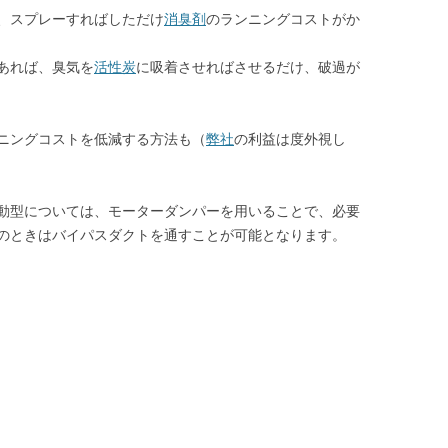
、スプレーすればしただけ
消臭剤
のランニングコストがか
あれば、臭気を
活性炭
に吸着させればさせるだけ、破過が
ニングコストを低減する方法も（
弊社
の利益は度外視し
動型については、モーターダンパーを用いることで、必要
のときはバイパスダクトを通すことが可能となります。