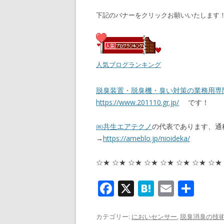
下記のバナーをクリックお願いいたします
人気ブログランキング
脱臭装置・脱臭機・臭い対策の業務用専
https://www.201110.gr.jp/
です！
㈱共生エアテクノ
の代表であります、通
→
https://ameblo.jp/nioideka/
☆★ ☆★ ☆★ ☆★ ☆★ ☆★ ☆★ ☆★
F
X
H
E
共
ac
at
m
有
e
e
ai
カテゴリー:
においセンサー
,
脱臭消臭の技