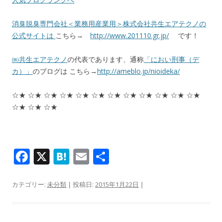
消臭脱臭専門会社＜業務用産業用＞株式会社共生エアテクノの
公式サイトは
こちら→
http://www.201110.gr.jp/
です！
㈱共生エアテクノ
の代表であります、通称
「におい刑事（デ
カ）」
のブログは こちら→
http://ameblo.jp/nioideka/
☆★ ☆★ ☆★ ☆★ ☆★ ☆★ ☆★ ☆★ ☆★ ☆★ ☆★ ☆★
☆★ ☆★ ☆★
F
X
H
E
共
ac
at
m
有
e
e
ai
カテゴリー:
未分類
| 投稿日:
2015年1月22日
|
b
n
l
o
a