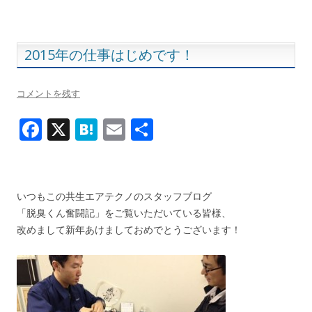
o
a
o
k
2015年の仕事はじめです！
コメントを残す
F
X
H
E
共
ac
at
m
有
e
e
ai
b
n
l
いつもこの共生エアテクノのスタッフブログ
o
a
「脱臭くん奮闘記」をご覧いただいている皆様、
改めまして新年あけましておめでとうございます！
o
k