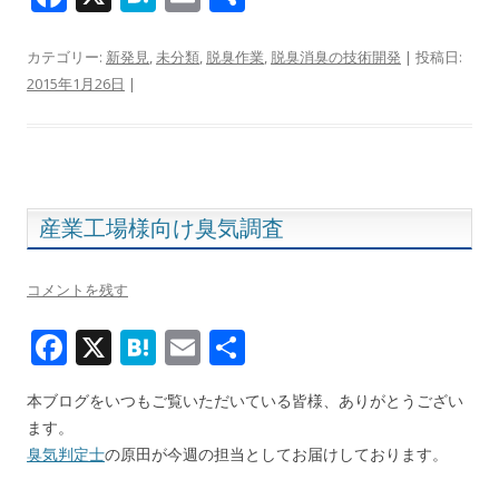
ac
at
m
有
e
e
ai
カテゴリー:
新発見
,
未分類
,
脱臭作業
,
脱臭消臭の技術開発
| 投稿日:
2015年1月26日
|
b
n
l
o
a
o
k
産業工場様向け臭気調査
コメントを残す
F
X
H
E
共
ac
at
m
有
本ブログをいつもご覧いただいている皆様、ありがとうござい
e
e
ai
ます。
b
n
l
臭気判定士
の原田が今週の担当としてお届けしております。
o
a