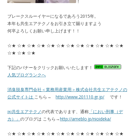
！
ブレークスルーイヤーになるであろう2015年。
本年も共生エアテクノをお引き立て賜りますよう
何卒よろしくお願い申し上げます！！
☆★ ☆★ ☆★ ☆★ ☆★ ☆★ ☆★ ☆★ ☆★ ☆★ ☆★ ☆★
☆★ ☆★ ☆★
下記のバナーをクリックお願いいたします！
人気ブログランクへ
消臭脱臭専門会社＜業務用産業用＞株式会社共生エアテクノの
公式サイトは
こちら→
http://www.201110.gr.jp/
です！
㈱共生エアテクノ
の代表であります、通称
「におい刑事（デ
カ）」
のブログは こちら→
http://ameblo.jp/nioideka/
☆★ ☆★ ☆★ ☆★ ☆★ ☆★ ☆★ ☆★ ☆★ ☆★ ☆★ ☆★