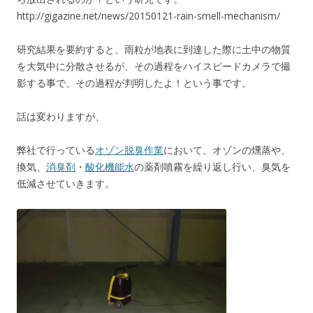
http://gigazine.net/news/20150121-rain-smell-mechanism/
研究結果を要約すると、雨粒が地表に到達した際に土中の物質
を大気中に分散させるが、その過程をハイスピードカメラで撮
影する事で、その過程が判明したよ！という事です。
話は変わりますが、
弊社で行っている
オゾン脱臭作業
において、オゾンの燻蒸や、
換気、
消臭剤
・
酸化機能水
の薬剤噴霧を繰り返し行い、臭気を
低減させていきます。