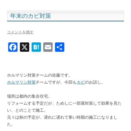
o
k
年末のカビ対策
コメントを残す
F
X
H
E
共
ac
at
m
有
e
e
ai
b
n
l
ホルマリン対策チームの佐藤です。
o
a
ホルマリン対策
チームですが、今回も
カビ
のお話し。
o
場所は都内の集合住宅。
k
リフォームする予定だが、ためしに一部屋対策して効果を見た
い、とのことで施工。
元々は秋の予定が、遅れに遅れて寒い時期の施工になりまし
た。