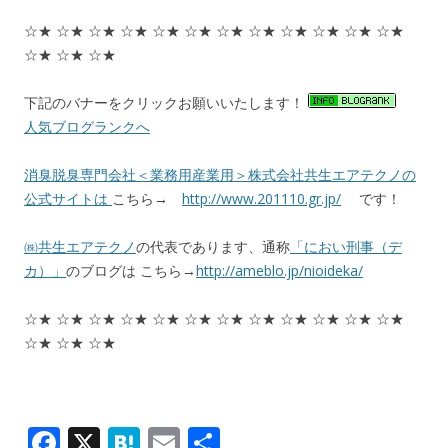
☆★ ☆★ ☆★ ☆★ ☆★ ☆★ ☆★ ☆★ ☆★ ☆★ ☆★ ☆★
☆★ ☆★ ☆★
下記のバナーをクリックお願いいたします！
人気ブログランクへ
消臭脱臭専門会社＜業務用産業用＞株式会社共生エアテクノの
公式サイトは
こちら→
http://www.201110.gr.jp/
です！
㈱共生エアテクノ
の代表であります、通称
「におい刑事（デ
カ）」
のブログは こちら→
http://ameblo.jp/nioideka/
☆★ ☆★ ☆★ ☆★ ☆★ ☆★ ☆★ ☆★ ☆★ ☆★ ☆★ ☆★
☆★ ☆★ ☆★
F
X
H
E
共