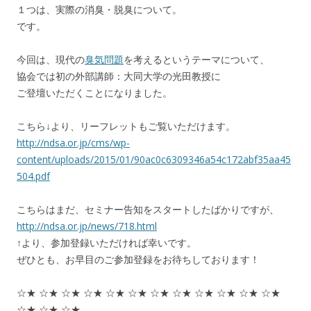
１つは、実際の消臭・脱臭について。
です。
今回は、現代の
臭気問題
を考えるというテーマについて、
協会では初の外部講師：大同大学の光田教授に
ご登壇いただくことになりました。
こちら↓より、リーフレットもご覧いただけます。
http://ndsa.or.jp/cms/wp-
content/uploads/2015/01/90ac0c6309346a54c172abf35aa45
504.pdf
こちらはまだ、セミナー告知をスタートしたばかりですが、
http://ndsa.or.jp/news/718.html
↑より、参加登録いただければ幸いです。
ぜひとも、お早目のご参加登録をお待ちしております！
☆★ ☆★ ☆★ ☆★ ☆★ ☆★ ☆★ ☆★ ☆★ ☆★ ☆★ ☆★
☆★ ☆★ ☆★