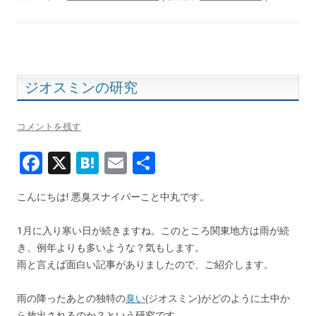
e
e
ai
b
n
l
o
a
o
k
ジオスミンの研究
コメントを残す
F
X
H
E
共
ac
at
m
有
こんにちは! 悪臭スナイパーこと中丸です。
e
e
ai
b
n
l
1月に入り寒い日が続きますね。このところ関東地方は雨が続
o
a
き、例年よりも多いような？気もします。
雨と言えば面白い記事がありましたので、ご紹介します。
o
k
雨の降ったあとの独特の
臭い
(ジオスミン)がどのように土中か
ら放出されるのか？という研究です。