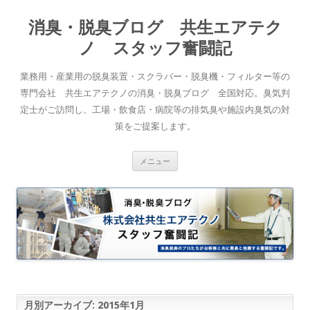
消臭・脱臭ブログ 共生エアテク
ノ スタッフ奮闘記
業務用・産業用の脱臭装置・スクラバー・脱臭機・フィルター等の
専門会社 共生エアテクノの消臭・脱臭ブログ 全国対応。臭気判
定士がご訪問し、工場・飲食店・病院等の排気臭や施設内臭気の対
策をご提案します。
コンテンツへスキップ
メニュー
月別アーカイブ:
2015年1月