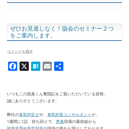
ぜひお見逃しなく！協会のセミナー２つ
をご案内します。
コメントを残す
F
X
H
E
共
ac
at
m
有
e
e
ai
b
n
l
いつもこの脱臭くん奮闘記をご覧いただいている皆様、
o
a
誠にありがとうございます。
o
弊社の
臭気判定士
や、
臭気対策コンサルタント
が、
k
1週間に1話、持ち回りで、
悪臭
現場の最前線から
脱臭装置
や
臭気対策
の現場の声をお届けしております。