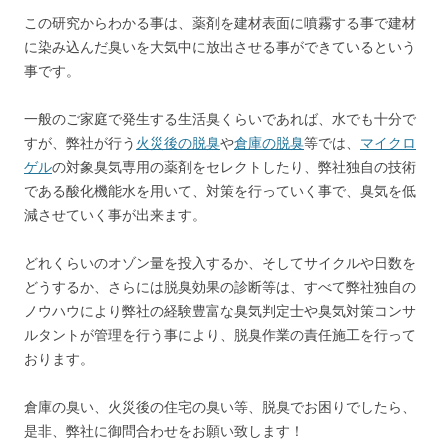
この研究からわかる事は、薬剤を建材表面に噴霧する事で建材
に染み込んだ臭いを大気中に放出させる事ができているという
事です。
一般のご家庭で発生する生活臭くらいであれば、水でも十分で
すが、弊社が行う
火災後の脱臭
や
倉庫の脱臭
等では、
マイクロ
ゲル
の対象臭気専用の薬剤をセレクトしたり、弊社独自の技術
である酸化機能水を用いて、対策を行っていく事で、臭気を低
減させていく事が出来ます。
どれくらいのオゾン量を投入するか、そしてサイクルや日数を
どうするか、さらには脱臭効果の診断等は、すべて弊社独自の
ノウハウにより弊社の経験豊富な臭気判定士や臭気対策コンサ
ルタントが管理を行う事により、脱臭作業の責任施工を行って
おります。
倉庫の臭い、火災後の住宅の臭い等、脱臭でお困りでしたら、
是非、弊社に御問合わせをお願い致します！