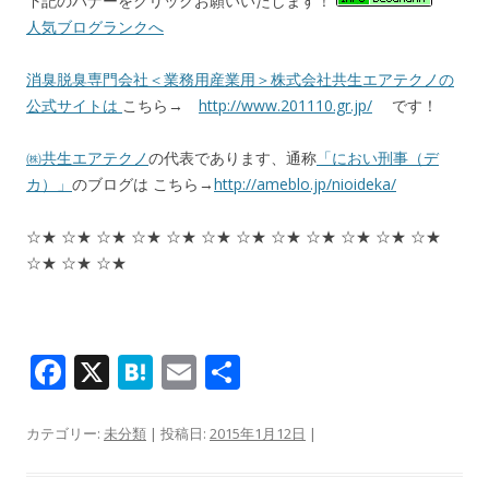
下記のバナーをクリックお願いいたします！
人気ブログランクへ
消臭脱臭専門会社＜業務用産業用＞株式会社共生エアテクノの
公式サイトは
こちら→
http://www.201110.gr.jp/
です！
㈱共生エアテクノ
の代表であります、通称
「におい刑事（デ
カ）」
のブログは こちら→
http://ameblo.jp/nioideka/
☆★ ☆★ ☆★ ☆★ ☆★ ☆★ ☆★ ☆★ ☆★ ☆★ ☆★ ☆★
☆★ ☆★ ☆★
F
X
H
E
共
ac
at
m
有
e
e
ai
カテゴリー:
未分類
| 投稿日:
2015年1月12日
|
b
n
l