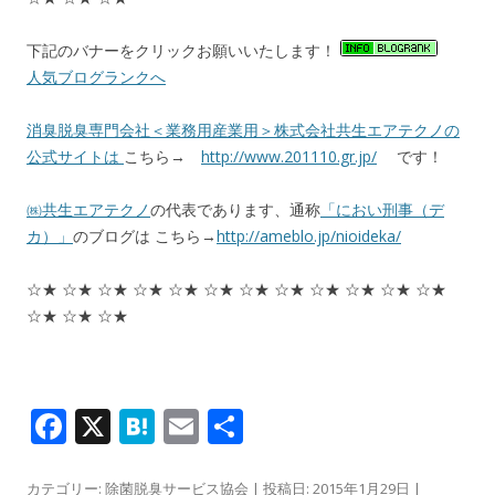
下記のバナーをクリックお願いいたします！
人気ブログランクへ
消臭脱臭専門会社＜業務用産業用＞株式会社共生エアテクノの
公式サイトは
こちら→
http://www.201110.gr.jp/
です！
㈱共生エアテクノ
の代表であります、通称
「におい刑事（デ
カ）」
のブログは こちら→
http://ameblo.jp/nioideka/
☆★ ☆★ ☆★ ☆★ ☆★ ☆★ ☆★ ☆★ ☆★ ☆★ ☆★ ☆★
☆★ ☆★ ☆★
F
X
H
E
共
ac
at
m
有
カテゴリー:
除菌脱臭サービス協会
| 投稿日:
2015年1月29日
|