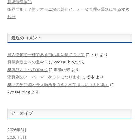
長崎調査物語
限界寸前！？新デオモニ箱の製作と、データ管理を爆速にする秘密
兵器
最近のコメント
対人恐怖の一種である自己臭妄想について
に
ｋｍ
より
臭気判定士への道vol2
に
kyosei_blog
より
臭気判定士への道vol2
に
加藤正雄
より
消臭剤のスーパーマーケットになります
に
松本
より
臭いの発生源と侵入箇所をつきとめてほしい（カビ臭）
に
kyosei_blog
より
アーカイブ
2026年8月
2026年7月