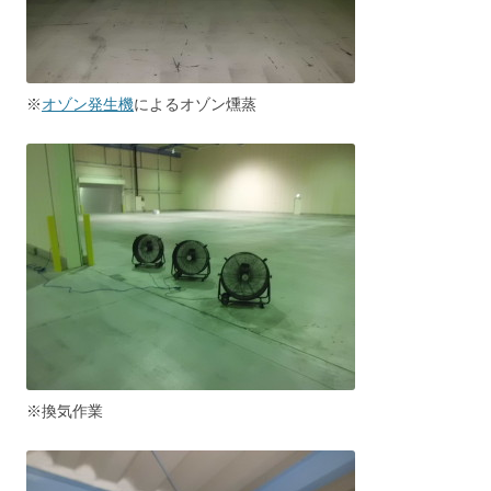
※
オゾン発生機
によるオゾン燻蒸
※換気作業