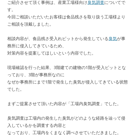
ご紹介させて頂く事例は、産業工場様向け
臭気調査
についてで
o
す。
k
今回ご相談いただいたお客様は食品残さを取り扱う工場様より
ご相談を頂戴しました。
相談内容が、食品残さ受入れピットから発生している
臭気
が事
務所に侵入してきているため、
対策内容を提案してほしいという内容でした。
現場確認を行った結果、3階建ての建物の1階が受入ピットとな
っており、3階が事務所なのに
なぜか事務所にまで1階で発生した臭気が侵入してきている状態
でした。
まずご提案させて頂いた内容が「工場内臭気調査」でした。
臭気調査は工場内の発生した臭気がどのような経路を辿って侵
入しているかを調査する内容と
なっており、工場内をくまなく調べさせていただきました。