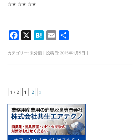
☆★ ☆★ ☆★
F
X
H
E
共
ac
at
m
有
e
e
ai
カテゴリー:
未分類
| 投稿日:
2015年1月5日
|
b
n
l
o
a
o
k
投稿ナビゲーション
1 / 2
1
2
»