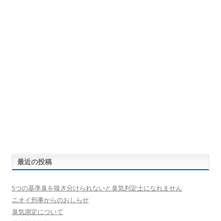
最近の投稿
5つの基準臭を嗅ぎ分けられないと臭気判定士になれません
ニオイ刑事からのおしらせ
臭気測定について