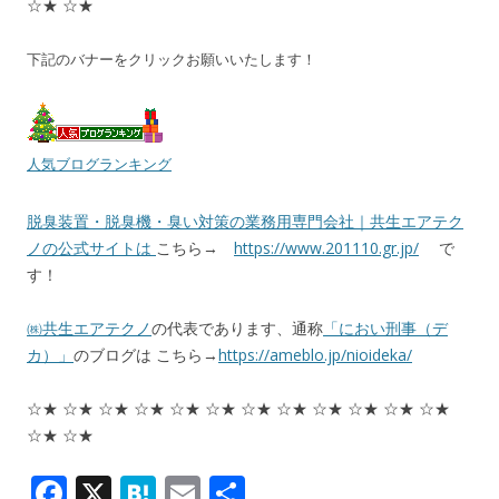
☆★ ☆★
下記のバナーをクリックお願いいたします！
人気ブログランキング
脱臭装置・脱臭機・臭い対策の業務用専門会社｜共生エアテク
ノの公式サイトは
こちら→
https://www.201110.gr.jp/
で
す！
㈱共生エアテクノ
の代表であります、通称
「におい刑事（デ
カ）」
のブログは こちら→
https://ameblo.jp/nioideka/
☆★ ☆★ ☆★ ☆★ ☆★ ☆★ ☆★ ☆★ ☆★ ☆★ ☆★ ☆★
☆★ ☆★
F
X
H
E
共