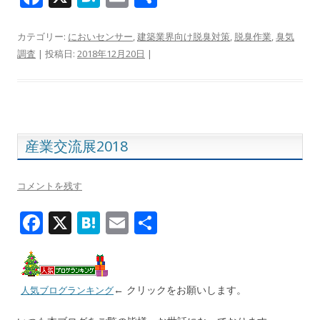
ac
at
m
有
e
e
ai
カテゴリー:
においセンサー
,
建築業界向け脱臭対策
,
脱臭作業
,
臭気
調査
| 投稿日:
2018年12月20日
|
b
n
l
o
a
o
k
産業交流展2018
コメントを残す
F
X
H
E
共
ac
at
m
有
e
e
ai
b
n
l
← クリックをお願いします。
人気ブログランキング
o
a