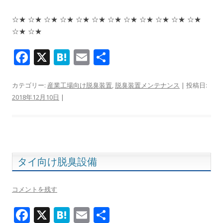
☆★ ☆★ ☆★ ☆★ ☆★ ☆★ ☆★ ☆★ ☆★ ☆★ ☆★ ☆★
☆★ ☆★
F
X
H
E
共
ac
at
m
有
e
e
ai
カテゴリー:
産業工場向け脱臭装置
,
脱臭装置メンテナンス
| 投稿日:
2018年12月10日
|
b
n
l
o
a
o
k
タイ向け脱臭設備
コメントを残す
F
X
H
E
共