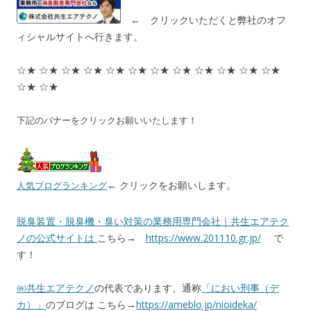
← クリックいただくと弊社のオフ
ィシャルサイトへ行きます。
☆★ ☆★ ☆★ ☆★ ☆★ ☆★ ☆★ ☆★ ☆★ ☆★ ☆★ ☆★
☆★ ☆★
下記のバナーをクリックお願いいたします！
← クリックをお願いします。
人気ブログランキング
脱臭装置・脱臭機・臭い対策の業務用専門会社｜共生エアテク
ノの公式サイトは
こちら→
https://www.201110.gr.jp/
で
す！
㈱共生エアテクノ
の代表であります、通称
「におい刑事（デ
カ）」
のブログは こちら→
https://ameblo.jp/nioideka/