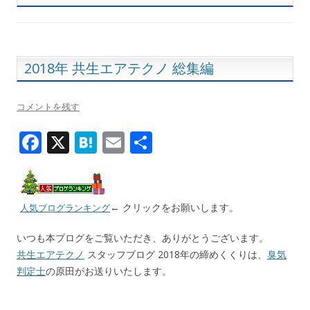
2018年 共生エアテクノ 総集編
コメントを残す
F
X
H
E
共
ac
at
m
有
e
e
ai
b
n
l
← クリックをお願いします。
人気ブログランキング
o
a
いつも本ブログをご覧いただき、ありがとうございます。
o
共生エアテクノ
スタッフブログ 2018年の締めくくりは、
臭気
k
判定士
の原田がお送りいたします。