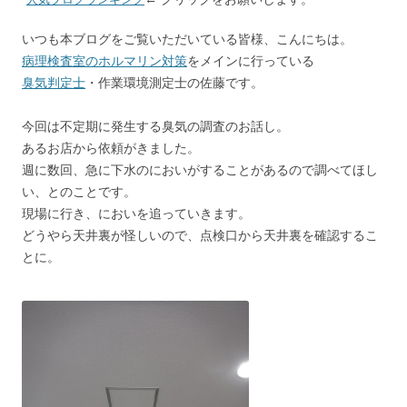
b
n
l
o
a
いつも本ブログをご覧いただいている皆様、こんにちは。
o
病理検査室のホルマリン対策
をメインに行っている
k
臭気判定士
・作業環境測定士の佐藤です。
今回は不定期に発生する臭気の調査のお話し。
あるお店から依頼がきました。
週に数回、急に下水のにおいがすることがあるので調べてほし
い、とのことです。
現場に行き、においを追っていきます。
どうやら天井裏が怪しいので、点検口から天井裏を確認するこ
とに。