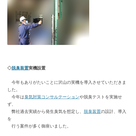
◇
脱臭装置
実機設置
今年もありがたいことに沢山の実機を導入させていただきま
した。
今年は
臭気対策コンサルテーション
や脱臭テストを実施せ
ず、
弊社過去実績から発生臭気を想定し、
脱臭装置
の設計、導入
を
行う案件が多く御座いました。