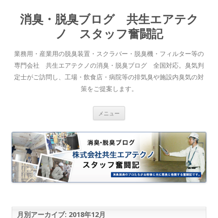
消臭・脱臭ブログ 共生エアテク
ノ スタッフ奮闘記
業務用・産業用の脱臭装置・スクラバー・脱臭機・フィルター等の
専門会社 共生エアテクノの消臭・脱臭ブログ 全国対応。臭気判
定士がご訪問し、工場・飲食店・病院等の排気臭や施設内臭気の対
策をご提案します。
コンテンツへスキップ
メニュー
月別アーカイブ:
2018年12月