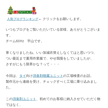
ac
at
m
有
e
e
ai
b
n
l
← クリックをお願いします。
人気ブログランキング
o
a
いつもブログをご覧いただいている皆様、ありがとうございま
o
す。
k
チーム60Hz 平山です。
寒くなりましたね。いい加減衣替えしなくてはと思いつつ、
つい最近まで夏用作業服で、やせ我慢をしていましたが、
さすがにもう限界かな？って・・・
今回は、
タイ
向け
消臭剤噴霧ユニット
の工場検査のお話。
製作元から連絡を受け、チェックすべく工場に乗り込みまし
た。
この
消臭剤ユニット
、初めてのお客様に納入させていただく物
ではなく、