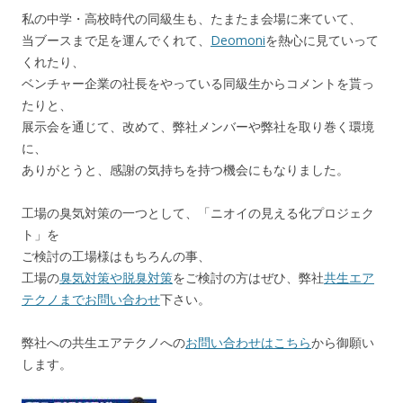
私の中学・高校時代の同級生も、たまたま会場に来ていて、
当ブースまで足を運んでくれて、
Deomoni
を熱心に見ていって
くれたり、
ベンチャー企業の社長をやっている同級生からコメントを貰っ
たりと、
展示会を通じて、改めて、弊社メンバーや弊社を取り巻く環境
に、
ありがとうと、感謝の気持ちを持つ機会にもなりました。
工場の臭気対策の一つとして、「ニオイの見える化プロジェク
ト」を
ご検討の工場様はもちろんの事、
工場の
臭気対策や脱臭対策
をご検討の方はぜひ、弊社
共生エア
テクノまでお問い合わせ
下さい。
弊社への共生エアテクノへの
お問い合わせはこちら
から御願い
します。