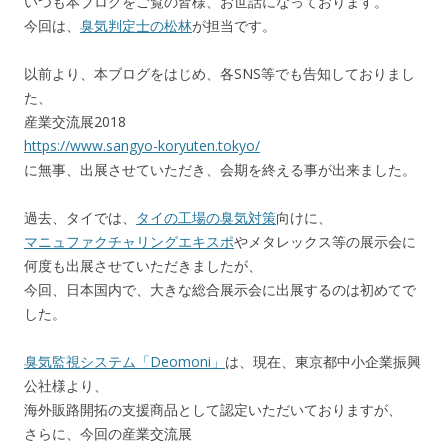
いつも本ブログをご覧の皆様、お世話になっております。
o
今回は、
臭気判定士の松林
が担当です。
k
以前より、本ブログをはじめ、各SNS等でも告知しておりまし
た、
産業交流展2018
https://www.sangyo-koryuten.tokyo/
に無事、出展させていただき、会期を終える事が出来ました。
過去、タイでは、
タイの工場の臭気対策
向けに、
マニュファクチャリングエキスポ
やメタレックス等の展示会に
何度も出展させていただきましたが、
今回、日本国内で、大きな総合展示会に出展するのは初めてで
した。
臭気監視システム「Deomoni」
は、現在、東京都中小企業振興
公社様より、
海外販路開拓の支援商品として認定いただいておりますが、
さらに、今回の産業交流展