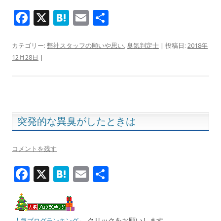
F
X
H
E
共
ac
at
m
有
e
e
ai
カテゴリー:
弊社スタッフの願いや思い
,
臭気判定士
| 投稿日:
2018年
12月28日
|
b
n
l
o
a
o
k
突発的な異臭がしたときは
コメントを残す
F
X
H
E
共
ac
at
m
有
e
e
ai
← クリックをお願いします。
人気ブログランキング