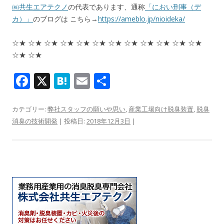
㈱共生エアテクノ
の代表であります、通称
「におい刑事（デ
カ）」
のブログは こちら→
https://ameblo.jp/nioideka/
☆★ ☆★ ☆★ ☆★ ☆★ ☆★ ☆★ ☆★ ☆★ ☆★ ☆★ ☆★
☆★ ☆★
F
X
H
E
共
ac
at
m
有
e
e
ai
カテゴリー:
弊社スタッフの願いや思い
,
産業工場向け脱臭装置
,
脱臭
消臭の技術開発
| 投稿日:
2018年12月3日
|
b
n
l
o
a
o
k