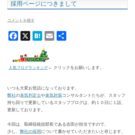
採用ページにつきまして
コメントを残す
F
X
H
E
共
ac
at
m
有
e
e
ai
b
n
l
← クリックをお願いします。
人気ブログランキング
o
a
o
いつも大変お世話になっております。
k
弊社
の
臭気判定士
や
臭気対策
コンサルタントたちが、スタッフ
持ち回りで更新しているスタッフブログは、約１０日に１話、
更新しております。
今回は、取締役統括部長である吉田が担当ですので、
少し、
弊社の採用
について書かせていただきたいと存じます。