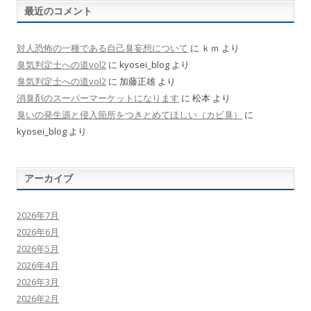
最近のコメント
対人恐怖の一種である自己臭妄想について
に
ｋｍ
より
臭気判定士への道vol2
に
kyosei_blog
より
臭気判定士への道vol2
に
加藤正雄
より
消臭剤のスーパーマーケットになります
に
松本
より
臭いの発生源と侵入箇所をつきとめてほしい（カビ臭）
に
kyosei_blog
より
アーカイブ
2026年7月
2026年6月
2026年5月
2026年4月
2026年3月
2026年2月