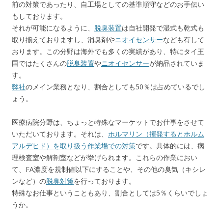
前の対策であったり、自工場としての基準順守などのお手伝い
もしております。
それが可能になるように、
脱臭装置
は自社開発で湿式も乾式も
取り揃えておりますし、消臭剤や
ニオイセンサー
なども有して
おります。この分野は海外でも多くの実績があり、特にタイ王
国ではたくさんの
脱臭装置
や
ニオイセンサー
が納品されていま
す。
弊社
のメイン業務となり、割合としても50％は占めているでし
ょう。
医療病院分野は、ちょっと特殊なマーケットでお仕事をさせて
いただいております。それは、
ホルマリン（揮発するとホルム
アルデヒド）を取り扱う作業場での対策
です。具体的には、病
理検査室や解剖室などが挙げられます。これらの作業におい
て、FA濃度を規制値以下にすることや、その他の臭気（キシレ
ンなど）の
脱臭対策
を行っております。
特殊なお仕事ということもあり、割合としては5％くらいでしょ
うか。