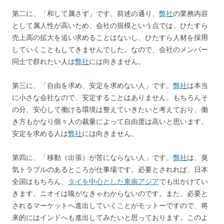
第二に、「和して属さず」です。前述の通り、
弊社
の業務内容
として属人性が高いため、会社の規模という点では、ひたすら
売上高の拡大を追い求めることはないし、ひたすら人材を採用
していくこともしてきませんでした。なので、会社のメンバー
同士で群れたい人は
弊社
には向きません。
第三に、「自由を求め、安定を求めない人」です。
弊社
は本当
に小さな会社なので、安定することはありません。もちろんそ
の分、安心して働ける環境は整えていきたいと考えており、働
き方もかなり個々人の裁量によって自由度は高いと思います。
安定を求める人は
弊社
には向きません。
第四に、「移動（出張）が苦にならない人」です。
弊社
は、臭
気トラブルのあるところが仕事場です。必要とされれば、日本
全国はもちろん、
タイを中心とした東南アジア
でも出かけてい
きます。ニオイは嗅がなきゃわからないのです。また、必要と
されるマーケットへ進出していくことがモットーですので、将
来的にはインドへも進出してみたいと思っております。このよ