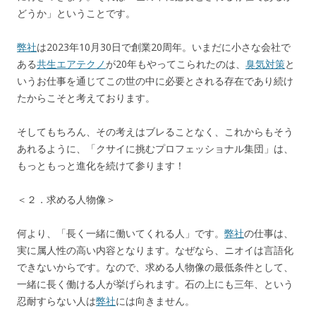
どうか」ということです。
弊社
は2023年10月30日で創業20周年。いまだに小さな会社で
ある
共生エアテクノ
が20年もやってこられたのは、
臭気対策
と
いうお仕事を通じてこの世の中に必要とされる存在であり続け
たからこそと考えております。
そしてもちろん、その考えはブレることなく、これからもそう
あれるように、「クサイに挑むプロフェッショナル集団」は、
もっともっと進化を続けて参ります！
＜２．求める人物像＞
何より、「長く一緒に働いてくれる人」です。
弊社
の仕事は、
実に属人性の高い内容となります。なぜなら、ニオイは言語化
できないからです。なので、求める人物像の最低条件として、
一緒に長く働ける人が挙げられます。石の上にも三年、という
忍耐すらない人は
弊社
には向きません。