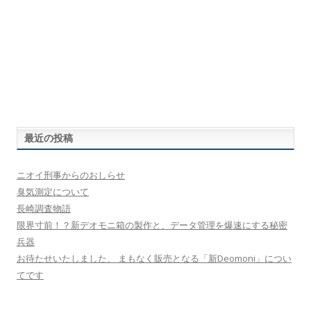
最近の投稿
ニオイ刑事からのおしらせ
臭気測定について
長崎調査物語
限界寸前！？新デオモニ箱の製作と、データ管理を爆速にする秘密
兵器
お待たせいたしました、 まもなく販売となる「新Deomoni」につい
てです