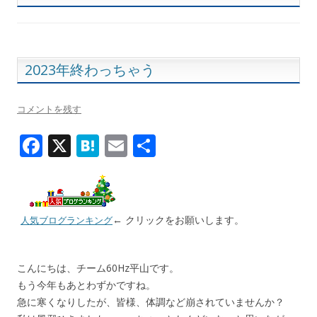
2023年終わっちゃう
コメントを残す
F
X
H
E
共
ac
at
m
有
e
e
ai
b
n
l
← クリックをお願いします。
人気ブログランキング
o
a
o
こんにちは、チーム60Hz平山です。
k
もう今年もあとわずかですね。
急に寒くなりしたが、皆様、体調など崩されていませんか？