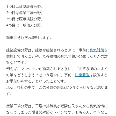
1つ目は建築設備分野。
2つ目は産業工場分野。
3つ目は医療病院分野。
4つ目は一般個人分野。
簡単にそれぞれ説明します。
建築設備分野は、建物が建築されるときに、事前に
臭気対策
を
実施しておくことや、既存建物の臭気問題が発生したときの対
策などです。
例えば、マンションが新築されるときに、ゴミ置き場のニオイ
対策をどうしよう？という場合に、事前に
脱臭装置
を設置する
お手伝いをする、といったことです。
現状、
弊社
の中で、この分野の割合は15％くらいかなと思いま
す。
産業工場分野は、工場の排気臭が近隣住民さんから臭気苦情に
なってしまった場合の対応がメインです。もちろん、そうなる