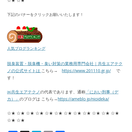
☆★ ☆★
下記のバナーをクリックお願いいたします！
人気ブログランキング
脱臭装置・脱臭機・臭い対策の業務用専門会社｜共生エアテク
ノの公式サイトは
こちら→
https://www.201110.gr.jp/
で
す！
㈱共生エアテクノ
の代表であります、通称
「におい刑事（デ
カ）」
のブログは こちら→
https://ameblo.jp/nioideka/
☆★ ☆★ ☆★ ☆★ ☆★ ☆★ ☆★ ☆★ ☆★ ☆★ ☆★ ☆★
☆★ ☆★