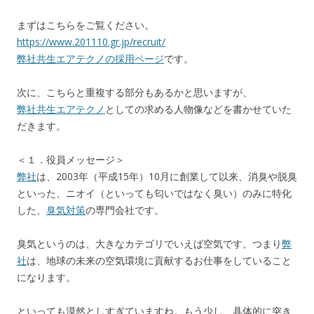
まずはこちらをご覧ください。
https://www.201110.gr.jp/recruit/
弊社共生エアテクノの採用ページ
です。
次に、こちらと重複する部分もあるかと思いますが、
弊社共生エアテクノ
としての求める人物像などを書かせていた
だきます。
＜１．役員メッセージ＞
弊社
は、2003年（平成15年）10月に創業して以来、消臭や脱臭
といった、ニオイ（といっても匂いではなく臭い）のみに特化
した、
臭気対策
の専門会社です。
臭気というのは、大きなカテゴリでいえば空気です。つまり
弊
社
は、地球の未来の空気環境に貢献するお仕事をしていること
になります。
といっても漠然としすぎていますね。もう少し、具体的に突き