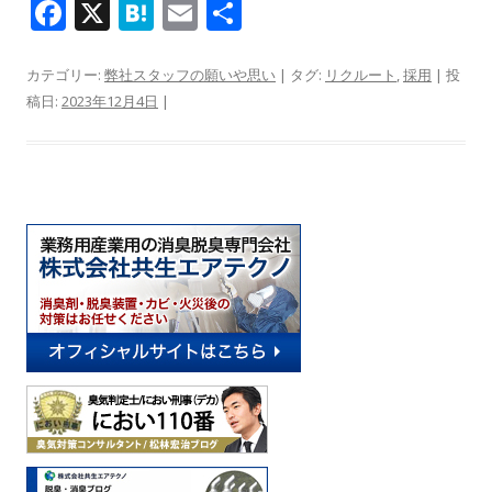
F
X
H
E
共
ac
at
m
有
e
e
ai
カテゴリー:
弊社スタッフの願いや思い
| タグ:
リクルート
,
採用
| 投
稿日:
2023年12月4日
|
b
n
l
o
a
o
k