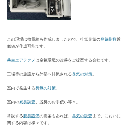
この現場は検量線も作成しましたので、排気臭気の
臭気指数
近
似値が作成可能です。
共生エアテクノ
は空気環境の改善をご提案する会社です。
工場等の施設から外部へ排気される
臭気の対策
。
室内で発生する
臭気の対策
。
室内の
異臭調査
、脱臭のお手伝い等々。
常設する
脱臭設備
の提案もあれば、
臭気の調査
まで、においに
関する内容は様々です。