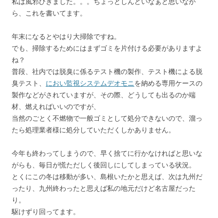
私は風邪ひきました。。。ちょっとしんどいなぁと思いなが
ら、これを書いてます。
年末になるとやはり大掃除ですね。
でも、掃除するためにはまずゴミを片付ける必要がありますよ
ね？
普段、社内では脱臭に係るテスト機の製作、テスト機による脱
臭テスト、
におい監視システムデオモニ
を納める専用ケースの
製作などがされていますが、その際、どうしても出るのか端
材、燃えればいいのですが、
当然のごとく不燃物で一般ゴミとして処分できないので、溜っ
たら処理業者様に処分していただくしかありません。
今年も終わってしまうので、早く捨てに行かなければと思いな
がらも、毎日が慌ただしく後回しにしてしまっている状況。
とくにこの冬は移動が多い、島根いたかと思えば、次は九州だ
ったり、九州終わったと思えば私の地元だけど名古屋だった
り。
駆けずり回ってます。