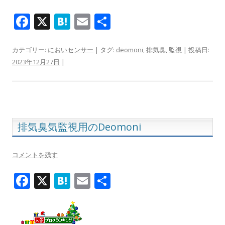
F
X
H
E
共
ac
at
m
有
e
e
ai
カテゴリー:
においセンサー
| タグ:
deomoni
,
排気臭
,
監視
| 投稿日:
2023年12月27日
|
b
n
l
o
a
o
k
排気臭気監視用のDeomoni
コメントを残す
F
X
H
E
共
ac
at
m
有
e
e
ai