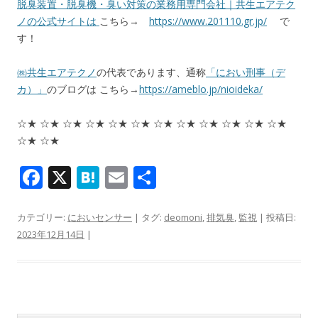
脱臭装置・脱臭機・臭い対策の業務用専門会社｜共生エアテク
ノの公式サイトは
こちら→
https://www.201110.gr.jp/
で
す！
㈱共生エアテクノ
の代表であります、通称
「におい刑事（デ
カ）」
のブログは こちら→
https://ameblo.jp/nioideka/
☆★ ☆★ ☆★ ☆★ ☆★ ☆★ ☆★ ☆★ ☆★ ☆★ ☆★ ☆★
☆★ ☆★
F
X
H
E
共
ac
at
m
有
e
e
ai
カテゴリー:
においセンサー
| タグ:
deomoni
,
排気臭
,
監視
| 投稿日:
2023年12月14日
|
b
n
l
o
a
o
k