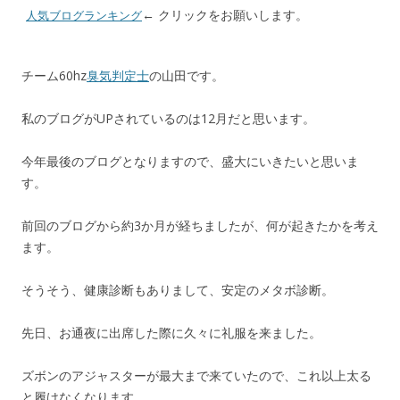
b
n
l
← クリックをお願いします。
人気ブログランキング
o
a
o
チーム60hz
臭気判定士
の山田です。
k
私のブログがUPされているのは12月だと思います。
今年最後のブログとなりますので、盛大にいきたいと思いま
す。
前回のブログから約3か月が経ちましたが、何が起きたかを考え
ます。
そうそう、健康診断もありまして、安定のメタボ診断。
先日、お通夜に出席した際に久々に礼服を来ました。
ズボンのアジャスターが最大まで来ていたので、これ以上太る
と履けなくなります。