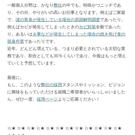
一般個人分野は、かなり
弊社
の中でも、特殊かつニッチであ
り、その分、やりがいの高いお仕事となります。例えばご家庭
で、
謎の異臭が発生している場合の原因解明調査
であったり。
例えばカビが発生してしまったときの
カビ対策
全般であった
り。あるいは
火事などが発生してしまった場合の焼き焦げ臭の
脱臭作業
であったりです。
近年、どんどん増えている、つまり必要とされている大切な業
務であり、割合としても30％くらいであり、今後はもっと増え
ていくと予想しています。
最後に。
もし、このような
弊社の採用
スタンスやミッション、ビジョン
に興味をもっていただける就職ご希望者がいらっしゃいました
ら、ぜひ一度、
採用ページ
よりご応募ください！
☆★ ☆★ ☆★ ☆★ ☆★ ☆★ ☆★ ☆★ ☆★ ☆★ ☆★ ☆★