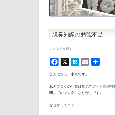
脱臭知識の勉強不足！
コメントを残す
F
X
H
E
共
ac
at
m
有
こんにちは、中丸です。
e
e
ai
b
n
l
私のブログの記事は
臭気判定士
や
脱臭技
o
a
関してのブログになりがちです。
o
なぜかって？？
k