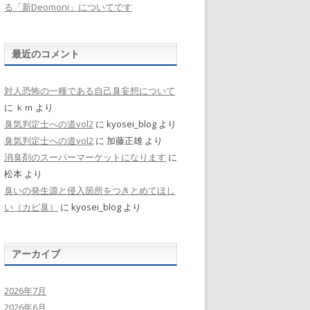
る「新Deomoni」についてです
最近のコメント
対人恐怖の一種である自己臭妄想について
に
ｋｍ
より
臭気判定士への道vol2
に
kyosei_blog
より
臭気判定士への道vol2
に
加藤正雄
より
消臭剤のスーパーマーケットになります
に
松本
より
臭いの発生源と侵入箇所をつきとめてほし
い（カビ臭）
に
kyosei_blog
より
アーカイブ
2026年7月
2026年6月