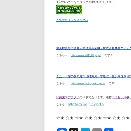
下記のバナーをクリックお願いいたします！
人気ブログランキングへ
消臭脱臭専門会社＜業務用産業用＞株式会社共生エアテ
こちら→
http://www.201110.gr.jp/
です！
また、工場の臭気対策（排気臭・水処理・施設内臭気)の
こちら→
http://www.factory-nioi.com/
です！
㈱共生エアテクノ
の代表であります、通称
「におい刑事
こちら→
http://ameblo.jp/nioideka/
☆★ ☆★ ☆★ ☆★ ☆★ ☆★ ☆★ ☆★