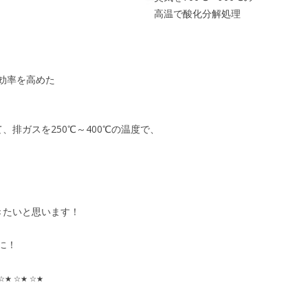
高温で酸化分解処理
効率を高めた
、排ガスを250℃～400℃の温度で、
きたいと思います！
に！
 ☆★ ☆★ ☆★