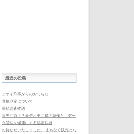
最近の投稿
ニオイ刑事からのおしらせ
臭気測定について
長崎調査物語
限界寸前！？新デオモニ箱の製作と、デー
タ管理を爆速にする秘密兵器
お待たせいたしました、 まもなく販売とな