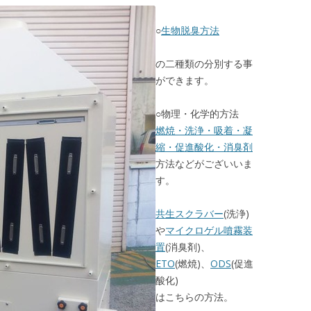
○
生物脱臭方法
の二種類の分別する事
ができます。
○物理・化学的方法
燃焼・洗浄・吸着・凝
縮・促進酸化・消臭剤
方法などがございいま
す。
共生スクラバー
(洗浄)
や
マイクロゲル噴霧装
置
(消臭剤)、
ETO
(燃焼)、
ODS
(促進
酸化)
はこちらの方法。