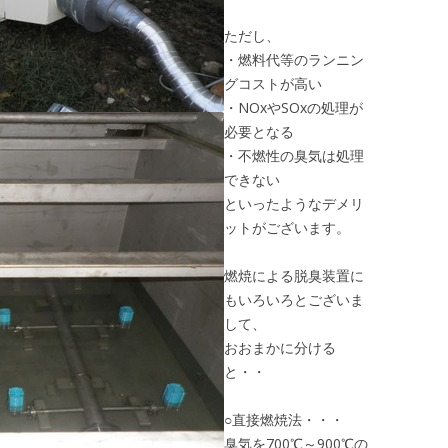
ただし、
・燃料代等のランニン
グコストが高い
・NOxやSOxの処理が
必要となる
・不燃性の臭気は処理
できない
といったようなデメリ
ットがございます。
燃焼による脱臭装置に
もいろいろとございま
して、
おおまかに分ける
と・・
○直接燃焼法・・・
臭気を700℃～900℃の