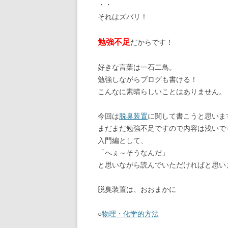
・・
それはズバリ！
勉強不足
だからです！
好きな言葉は一石二鳥。
勉強しながらブログも書ける！
こんなに素晴らしいことはありません。
今回は
脱臭装置
に関して書こうと思いま
まだまだ勉強不足ですので内容は浅いで
入門編として、
「へぇ～そうなんだ」
と思いながら読んでいただければと思い
脱臭装置は、おおまかに
○
物理・化学的方法