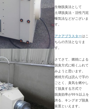
生物脱臭法として
土壌脱臭法・活性汚泥
曝気法などがございま
す。
アクアブラスター
はこ
ちらの方法となりま
す。
さてさて、燃焼による
脱臭方式に軽くふれて
みようと思います。
燃焼方式は読んで字の
ごとく、臭気を燃やし
て脱臭する方式で
脱臭効率が99％以上を
誇る、キングオブ脱臭
装置といえます。