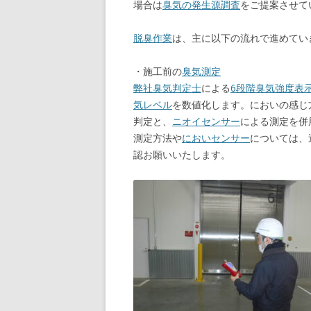
場合は
臭気の発生源調査
をご提案させて
脱臭作業
は、主に以下の流れで進めてい
・施工前の
臭気測定
弊社
臭気判定士
による
6段階臭気強度表
気レベル
を数値化します。においの感じ
判定と、
ニオイセンサー
による測定を併
測定方法や
においセンサー
については、
認お願いいたします。