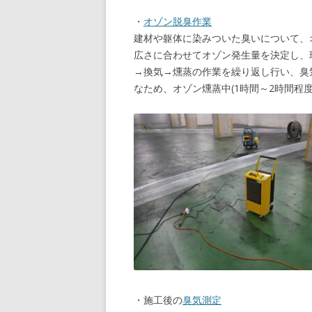
・
オゾン脱臭作業
建材や躯体に染みついた臭いについて、
広さに合わせてオゾン発生量を決定し、
→換気→燻蒸の作業を繰り返し行い、臭
なため、オゾン燻蒸中(1時間～2時間程
・施工後の
臭気測定