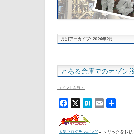
月別アーカイブ:
2026年2月
とある倉庫でのオゾン
コメントを残す
F
X
H
E
共
ac
at
m
有
e
e
ai
b
n
l
← クリックをお願
人気ブログランキング