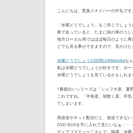
o
a
こんにちは、悪臭スナイパーの中丸です
o
k
「水曜どうでしょう」をご存じでしょう
車で走っていると、たまに前の車のうし
地方ローカル局ではほぼ毎日のように再放送
どでも見る事ができますので、見かけた
水曜どうでしょうの説明はWikipedia
な
私は水曜どうでしょうが好きです。ボー
水曜どうでしょうを見ているかもしれま
1番面白いシリーズは「シェフ大泉、夏
これですね。「半角斎、胡散く斎、辛気
てしまいます。
再放送やネット配信だと、放送できない
DVD-BOXを手に入れて見たいなぁ・
ディアゴスティーニさんで、隔週「水曜