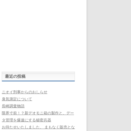
最近の投稿
ニオイ刑事からのおしらせ
臭気測定について
長崎調査物語
限界寸前！？新デオモニ箱の製作と、デー
タ管理を爆速にする秘密兵器
お待たせいたしました、 まもなく販売とな