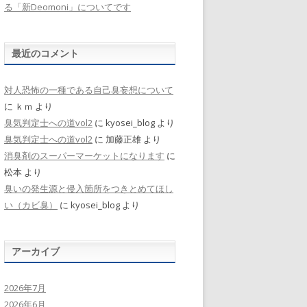
る「新Deomoni」についてです
最近のコメント
対人恐怖の一種である自己臭妄想について
に
ｋｍ
より
臭気判定士への道vol2
に
kyosei_blog
より
臭気判定士への道vol2
に
加藤正雄
より
消臭剤のスーパーマーケットになります
に
松本
より
臭いの発生源と侵入箇所をつきとめてほし
い（カビ臭）
に
kyosei_blog
より
アーカイブ
2026年7月
2026年6月