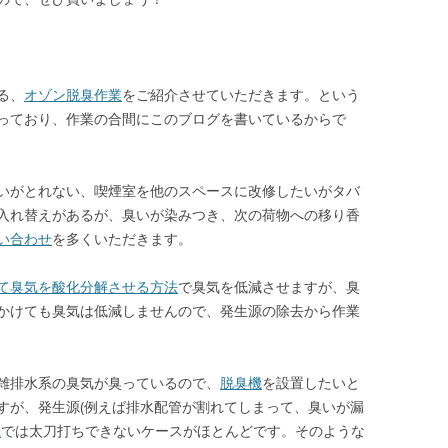
る、
オゾン脱臭作業
をご紹介させていただきます。という
っており、作業の合間にこのブログを書いているからで
いがとれない、喫煙室を他のスペースに改修したいがタバ
入れ替えがあるが、臭いが染みつき、次の荷物への移り香
い合わせ
を多くいただきます。
て臭気を酸化分解させる方法
で臭気を低減させますが、臭
かけても臭気は低減しませんので、発生源の除去から作業
雑排水系の臭気が臭っているので、
脱臭機
を設置したいと
すが、発生源(例えば排水配管が割れてしまって、臭いが漏
機
では太刀打ちできないケースがほとんどです。そのような