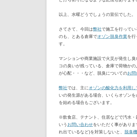
以上、水曜どうでしょうの宣伝でした。
さてさて、今回は
弊社
で施工を行ってい
のも、とある倉庫で
オゾン脱臭作業
を行
す。
マンションや商業施設で火災が発生し臭
コの臭いが残っている、倉庫で荷物かの
が心配・・・など、脱臭についての
お問
弊社
では、主に
オゾンの酸化力を利用し
いの発生源がある場合、いくらオゾンを
を始める場合もございます。
※飲食店、テナント、住居などで汚水・
いう
お問い合わせ
をいただく事がありま
れ出ているなど)を対策しないと、
脱臭