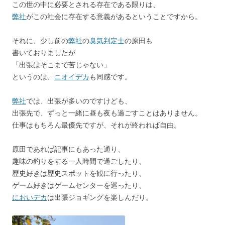
この世の中に必要とされる存在である限りは、
弊社
がこの社会に存在する意義があるということですから。
それに、少し前の
弊社
の
臭気判定士
の原田も
書いておりましたが
「出張はそこまで苦じゃない」
というのは、
ニオイデカ
も同感です。
弊社
では、出張が多いのですけども、
出張先で、ずっと一緒に昼も夜も過ごすことはありません。
仕事はもちろん最優先ですが、それが終われば自由。
原田であれば記事にもあった通り、
趣味の釣りをする一人時間で過ごしたり、
歴史好きは歴史スポットを観に行ったり、
ゲーム好きはゲームセンターを巡ったり、
においデカ
は出張ジョギングを楽しんだり。