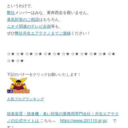
というわけで、
弊社
メンバーはみな、東奔西走を厭いません。
臭気対策のご相談
はもちろん、
ニオイ関連のテレビ企画
等も、
ぜひ
弊社共生エアテクノまでご連絡
ください！
☆★ ☆★ ☆★ ☆★ ☆★ ☆★ ☆★ ☆★ ☆★ ☆★ ☆★ ☆★
☆★ ☆★
下記のバナーをクリックお願いいたします！
人気ブログランキング
脱臭装置・脱臭機・臭い対策の業務用専門会社｜共生エアテク
ノの公式サイトは
こちら→
https://www.201110.gr.jp/
で
す！