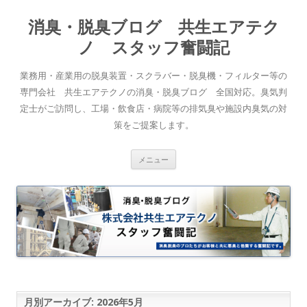
消臭・脱臭ブログ 共生エアテク
ノ スタッフ奮闘記
業務用・産業用の脱臭装置・スクラバー・脱臭機・フィルター等の
専門会社 共生エアテクノの消臭・脱臭ブログ 全国対応。臭気判
定士がご訪問し、工場・飲食店・病院等の排気臭や施設内臭気の対
策をご提案します。
コンテンツへスキップ
メニュー
月別アーカイブ:
2026年5月