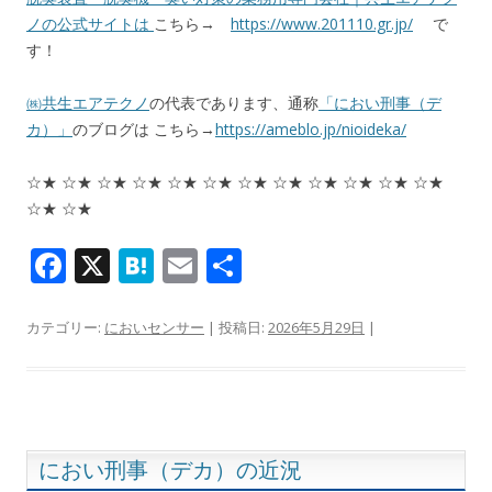
ノの公式サイトは
こちら→
https://www.201110.gr.jp/
で
す！
㈱共生エアテクノ
の代表であります、通称
「におい刑事（デ
カ）」
のブログは こちら→
https://ameblo.jp/nioideka/
☆★ ☆★ ☆★ ☆★ ☆★ ☆★ ☆★ ☆★ ☆★ ☆★ ☆★ ☆★
☆★ ☆★
F
X
H
E
共
ac
at
m
有
e
e
ai
カテゴリー:
においセンサー
| 投稿日:
2026年5月29日
|
b
n
l
o
a
o
k
におい刑事（デカ）の近況