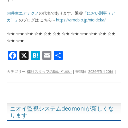
㈱共生エアテクノ
の代表であります、通称
「におい刑事（デ
カ）」
のブログは こちら→
https://ameblo.jp/nioideka/
☆★ ☆★ ☆★ ☆★ ☆★ ☆★ ☆★ ☆★ ☆★ ☆★ ☆★ ☆★
☆★ ☆★
F
X
H
E
共
ac
at
m
有
e
e
ai
カテゴリー:
弊社スタッフの願いや思い
| 投稿日:
2026年5月20日
|
b
n
l
o
a
o
k
ニオイ監視システムdeomoniが新しくな
ります