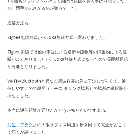
1号機もタブレットを持って動けば数値を見る事は可能でした
が、両手がふさがるのが難点でした。
通信方法も
Zigbee無線方式からLoRa無線方式へ変わりました。
Zigbee無線では他の電波による遮断や建物等の障害物による遮
断がよくありましたが、LoRa無線方式になったので長距離通信
が可能となりました。
Wi-FiやBluetoothと異なる周波数帯の為に干渉しづらくて、通
信しやすいので親局（＝モニ タリング場所）の場所の選択肢が
増えました。
本当に通信距離が延びたかどうか知りたいですよね。
共生エアテクノ
の大阪オフィス周辺を歩き回って電波がどこま
で届くか調べました。