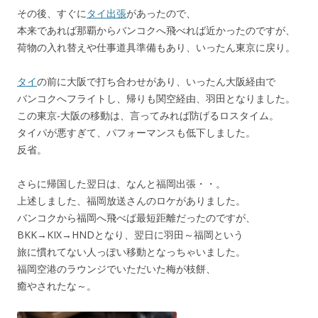
その後、すぐに
タイ出張
があったので、
本来であれば那覇からバンコクへ飛べれば近かったのですが、
荷物の入れ替えや仕事道具準備もあり、いったん東京に戻り。
タイ
の前に大阪で打ち合わせがあり、いったん大阪経由で
バンコクへフライトし、帰りも関空経由、羽田となりました。
この東京-大阪の移動は、言ってみれば防げるロスタイム。
タイパが悪すぎて、パフォーマンスも低下しました。
反省。
さらに帰国した翌日は、なんと福岡出張・・。
上述しました、福岡放送さんのロケがありました。
バンコクから福岡へ飛べば最短距離だったのですが、
BKK→KIX→HNDとなり、翌日に羽田～福岡という
旅に慣れてない人っぽい移動となっちゃいました。
福岡空港のラウンジでいただいた梅が枝餅、
癒やされたな～。