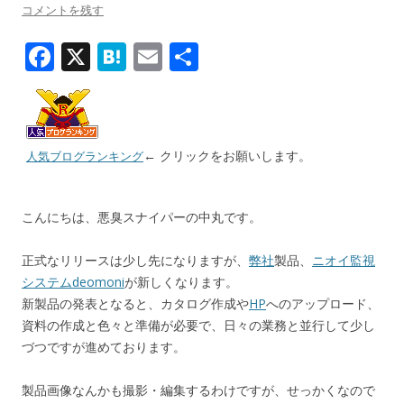
コメントを残す
F
X
H
E
共
ac
at
m
有
e
e
ai
b
n
l
← クリックをお願いします。
人気ブログランキング
o
a
o
こんにちは、悪臭スナイパーの中丸です。
k
正式なリリースは少し先になりますが、
弊社
製品、
ニオイ監視
システムdeomoni
が新しくなります。
新製品の発表となると、カタログ作成や
HP
へのアップロード、
資料の作成と色々と準備が必要で、日々の業務と並行して少し
づつですが進めております。
製品画像なんかも撮影・編集するわけですが、せっかくなので