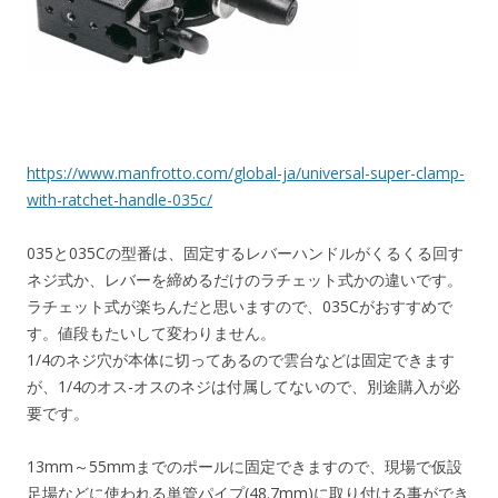
https://www.manfrotto.com/global-ja/universal-super-clamp-
with-ratchet-handle-035c/
035と035Cの型番は、固定するレバーハンドルがくるくる回す
ネジ式か、レバーを締めるだけのラチェット式かの違いです。
ラチェット式が楽ちんだと思いますので、035Cがおすすめで
す。値段もたいして変わりません。
1/4のネジ穴が本体に切ってあるので雲台などは固定できます
が、1/4のオス-オスのネジは付属してないので、別途購入が必
要です。
13mm～55mmまでのポールに固定できますので、現場で仮設
足場などに使われる単管パイプ(48.7mm)に取り付ける事ができ