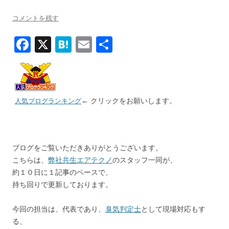
コメントを残す
F
X
H
E
共
ac
at
m
有
e
e
ai
b
n
l
← クリックをお願いします。
人気ブログランキング
o
a
o
k
ブログをご覧いただきありがとうございます。
こちらは、
弊社共生エアテクノ
のスタッフ一同が、
約１０日に１記事のペースで、
持ち回りで更新しております。
今回の担当は、代表であり、
臭気判定士
として現場対応もす
る、