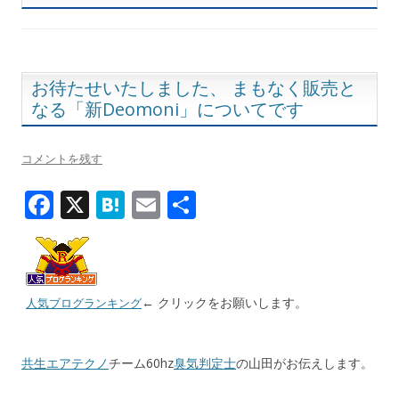
お待たせいたしました、 まもなく販売と
なる「新Deomoni」についてです
コメントを残す
F
X
H
E
共
ac
at
m
有
e
e
ai
b
n
l
← クリックをお願いします。
人気ブログランキング
o
a
o
共生エアテクノ
チーム60hz
臭気判定士
の山田がお伝えします。
k