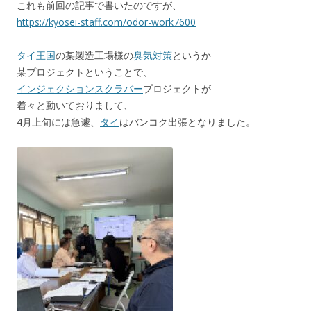
これも前回の記事で書いたのですが、
https://kyosei-staff.com/odor-work7600
タイ王国
の某製造工場様の
臭気対策
というか
某プロジェクトということで、
インジェクションスクラバー
プロジェクトが
着々と動いておりまして、
4月上旬には急遽、
タイ
はバンコク出張となりました。