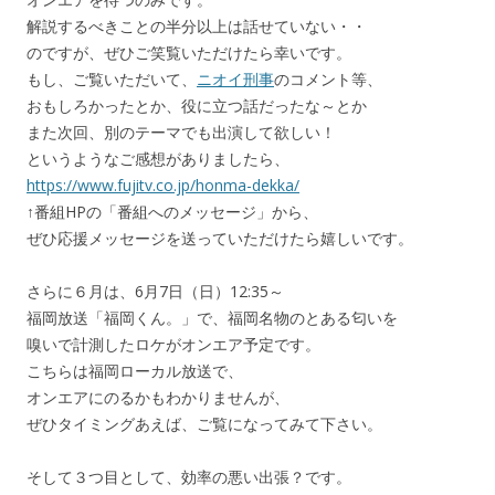
解説するべきことの半分以上は話せていない・・
のですが、ぜひご笑覧いただけたら幸いです。
もし、ご覧いただいて、
ニオイ刑事
のコメント等、
おもしろかったとか、役に立つ話だったな～とか
また次回、別のテーマでも出演して欲しい！
というようなご感想がありましたら、
https://www.fujitv.co.jp/honma-dekka/
↑番組HPの「番組へのメッセージ」から、
ぜひ応援メッセージを送っていただけたら嬉しいです。
さらに６月は、6月7日（日）12:35～
福岡放送「福岡くん。」で、福岡名物のとある匂いを
嗅いで計測したロケがオンエア予定です。
こちらは福岡ローカル放送で、
オンエアにのるかもわかりませんが、
ぜひタイミングあえば、ご覧になってみて下さい。
そして３つ目として、効率の悪い出張？です。