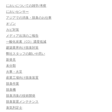
においについての雑学/考察
においセンサー
アジアでの消臭・脱臭のお仕事
オゾン
カビ対策
メディア出演のご報告
一酸化炭素（CO）濃度低減
建築業界向け脱臭対策
弊社スタッフの願いや思い
新発見
未分類
火事・火災
産業工場向け脱臭装置
脱臭作業
脱臭機
脱臭消臭の技術開発
脱臭装置メンテナンス
臭気判定士