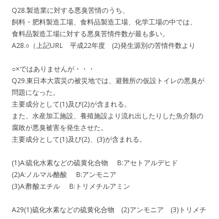
Q28.製造業に対する悪臭苦情のうち、
飼料・肥料製造工場、食料品製造工場、化学工場の中では、
食料品製造工場に対する悪臭苦情件数が最も多い。
A28.○（上記URL 平成22年度 (2)発生源別の苦情件数より
○×ではありませんが・・・
Q29.東日本大震災の被災地では、避難所の仮設トイレの悪臭が
問題になった。
主要成分として(1)及び(2)が含まれる。
また、水産加工施設、養殖施設より流れ出したりした魚介類の
腐敗が悪臭被害を発生させた。
主要成分として(1)及び(2)、(3)が含まれる。
(1)A:硫化水素などの硫黄化合物 B:アセトアルデヒド
(2)A:ノルマル酪酸 B:アンモニア
(3)A:酢酸エチル B:トリメチルアミン
A29(1)硫化水素などの硫黄化合物 (2)アンモニア (3)トリメチ