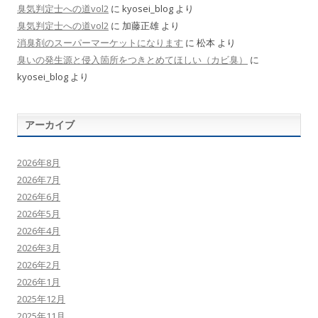
臭気判定士への道vol2
に
kyosei_blog
より
臭気判定士への道vol2
に
加藤正雄
より
消臭剤のスーパーマーケットになります
に
松本
より
臭いの発生源と侵入箇所をつきとめてほしい（カビ臭）
に
kyosei_blog
より
アーカイブ
2026年8月
2026年7月
2026年6月
2026年5月
2026年4月
2026年3月
2026年2月
2026年1月
2025年12月
2025年11月