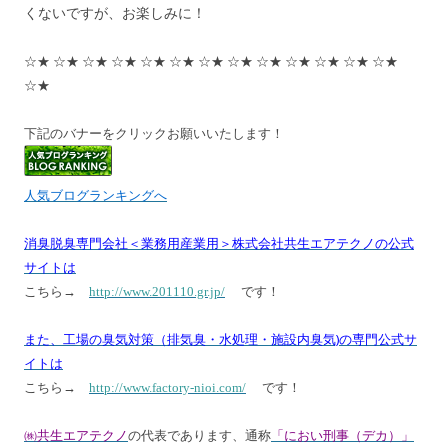
くないですが、お楽しみに！
☆★ ☆★ ☆★ ☆★ ☆★ ☆★ ☆★ ☆★ ☆★ ☆★ ☆★ ☆★ ☆★
☆★
下記のバナーをクリックお願いいたします！
人気ブログランキングへ
消臭脱臭専門会社＜業務用産業用＞株式会社共生エアテクノの公式
サイトは
こちら→
http://www.201110.gr.jp/
です！
また、工場の臭気対策（排気臭・水処理・施設内臭気)の専門公式サ
イトは
こちら→
http://www.factory-nioi.com/
です！
㈱共生エアテクノ
の代表であります、通称
「におい刑事（デカ）」