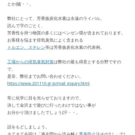
とか(嘘・・。
弊社にとって、芳香族炭化水素は永遠のライバル。
読んで字のごとく、
芳香性を持つ物質の多くにはベンゼン環が含まれております。
お客様を悩ます排気臭気によく含まれる
トルエン、スチレン
等は芳香族炭化水素の代表例。
工場からの排気臭気対策
は弊社の最も得意とする分野ですの
で、
是非、弊社までお問い合わせください。
https://www.201110.gr.jp/mail_inquiry.html
常に化学に目を光らせておりますので、
決して金沢まで遊びに行ったわけではない事が
お分かり頂けましたでしょう(汗・・。
話をもどしましょう。
さてさて今回は「過去問から読み解く
悪臭防止法
その3！」でし