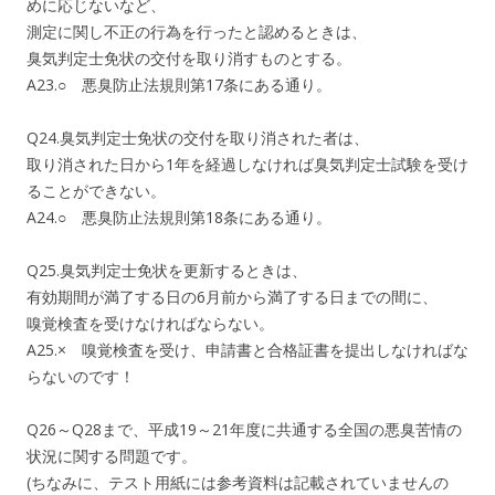
めに応じないなど、
測定に関し不正の行為を行ったと認めるときは、
臭気判定士免状の交付を取り消すものとする。
A23.○ 悪臭防止法規則第17条にある通り。
Q24.臭気判定士免状の交付を取り消された者は、
取り消された日から1年を経過しなければ臭気判定士試験を受け
ることができない。
A24.○ 悪臭防止法規則第18条にある通り。
Q25.臭気判定士免状を更新するときは、
有効期間が満了する日の6月前から満了する日までの間に、
嗅覚検査を受けなければならない。
A25.× 嗅覚検査を受け、申請書と合格証書を提出しなければな
らないのです！
Q26～Q28まで、平成19～21年度に共通する全国の悪臭苦情の
状況に関する問題です。
(ちなみに、テスト用紙には参考資料は記載されていませんの