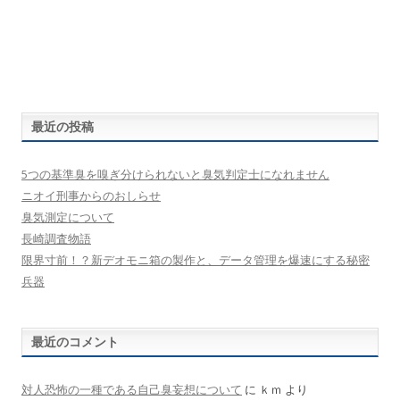
最近の投稿
5つの基準臭を嗅ぎ分けられないと臭気判定士になれません
ニオイ刑事からのおしらせ
臭気測定について
長崎調査物語
限界寸前！？新デオモニ箱の製作と、データ管理を爆速にする秘密
兵器
最近のコメント
対人恐怖の一種である自己臭妄想について
に
ｋｍ
より