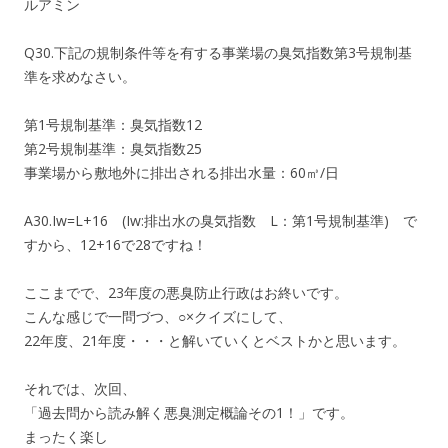
ルアミン
Q30.下記の規制条件等を有する事業場の臭気指数第3号規制基
準を求めなさい。
第1号規制基準：臭気指数12
第2号規制基準：臭気指数25
事業場から敷地外に排出される排出水量：60㎥/日
A30.Iw=L+16 (Iw:排出水の臭気指数 L：第1号規制基準) で
すから、12+16で28ですね！
ここまでで、23年度の悪臭防止行政はお終いです。
こんな感じで一問づつ、○×クイズにして、
22年度、21年度・・・と解いていくとベストかと思います。
それでは、次回、
「過去問から読み解く悪臭測定概論その1！」です。
まったく楽し