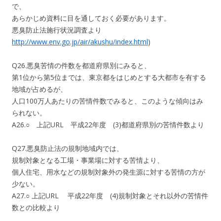
で、
あらかじめ資料に目を通しておく必要があります。
悪臭防止法施行状況調査より
http://www.env.go.jp/air/akushu/index.html
)
Q26.悪臭苦情の件数を都道府県別にみると、
第1位から第5位までは、東京都をはじめとする大都市を有する
地域が占めるが、
人口100万人あたりの苦情件数でみると、このような傾向はみ
られない。
A26.○ 上記URL 平成22年度 (3)都道府県別の苦情件数より
Q27.悪臭防止法の規制地域内では、
規制対象となる工場・事業場に対する苦情より、
個人住宅、用水などの規制対象外の発生源に対する苦情の方が
少ない。
A27.○ 上記URL 平成22年度 (4)規制対象とそれ以外の苦情件
数との比較より