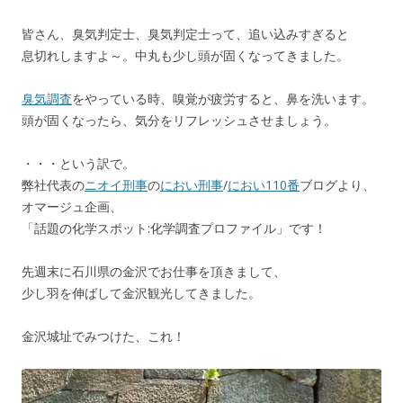
皆さん、臭気判定士、臭気判定士って、追い込みすぎると
息切れしますよ～。中丸も少し頭が固くなってきました。
臭気調査
をやっている時、嗅覚が疲労すると、鼻を洗います。
頭が固くなったら、気分をリフレッシュさせましょう。
・・・という訳で。
弊社代表の
ニオイ刑事
の
におい刑事
/
におい110番
ブログより、
オマージュ企画、
「話題の化学スポット:化学調査プロファイル」です！
先週末に石川県の金沢でお仕事を頂きまして、
少し羽を伸ばして金沢観光してきました。
金沢城址でみつけた、これ！