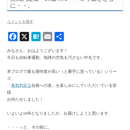
に・・。
コメントを残す
F
X
H
E
共
ac
at
m
有
みなさん、おはようございます！
e
e
ai
今日も自転車通勤、地球の空気を汚さない中丸です。
b
n
l
o
a
本ブログで最も期待度が高い（と勝手に思っている）シリー
ズ、
o
「
臭気判定士
合格への道」を楽しみにしていただいている皆
k
様、
お待たせしました！
いよいよvol8となりましたが、お届けしようと思います。
・・・っと、その前に。