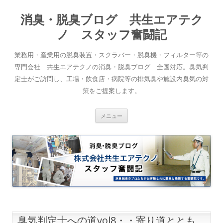
消臭・脱臭ブログ 共生エアテク
ノ スタッフ奮闘記
業務用・産業用の脱臭装置・スクラバー・脱臭機・フィルター等の
専門会社 共生エアテクノの消臭・脱臭ブログ 全国対応。臭気判
定士がご訪問し、工場・飲食店・病院等の排気臭や施設内臭気の対
策をご提案します。
コンテンツへスキップ
メニュー
臭気判定士への道vol8・・寄り道ととも