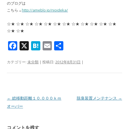
のブログは
こちら→
http://ameblo.jp/nioideka/
☆★ ☆★ ☆★ ☆★ ☆★ ☆★ ☆★ ☆★ ☆★ ☆★ ☆★ ☆★
☆★ ☆★
F
X
H
E
共
ac
at
m
有
e
e
ai
カテゴリー:
未分類
| 投稿日:
2012年8月31日
|
b
n
l
o
a
o
k
投稿ナビゲーション
←
総移動距離１０.０００ｋｍ
脱臭装置メンテナンス
→
オーバー
コメントを残す