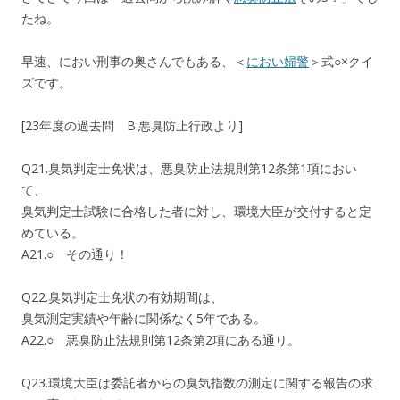
たね。
早速、におい刑事の奥さんでもある、＜
におい婦警
＞式○×クイ
ズです。
[23年度の過去問 B:悪臭防止行政より]
Q21.臭気判定士免状は、悪臭防止法規則第12条第1項におい
て、
臭気判定士試験に合格した者に対し、環境大臣が交付すると定
めている。
A21.○ その通り！
Q22.臭気判定士免状の有効期間は、
臭気測定実績や年齢に関係なく5年である。
A22.○ 悪臭防止法規則第12条第2項にある通り。
Q23.環境大臣は委託者からの臭気指数の測定に関する報告の求