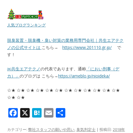
人気ブログランキング
脱臭装置・脱臭機・臭い対策の業務用専門会社｜共生エアテク
ノの公式サイトは
こちら→
https://www.201110.gr.jp/
で
す！
㈱共生エアテクノ
の代表であります、通称
「におい刑事（デ
カ）」
のブログは こちら→
https://ameblo.jp/nioideka/
☆★ ☆★ ☆★ ☆★ ☆★ ☆★ ☆★ ☆★ ☆★ ☆★ ☆★ ☆★
☆★ ☆★
F
X
H
E
共
ac
at
m
有
e
e
ai
カテゴリー:
弊社スタッフの願いや思い
,
臭気判定士
| 投稿日:
2018年