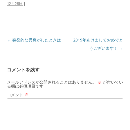
12月28日
|
b
n
l
o
a
o
k
投稿ナビゲーション
←
突発的な異臭がしたときは
2019年あけましておめでと
うございます！
→
コメントを残す
メールアドレスが公開されることはありません。
※
が付いてい
る欄は必須項目です
コメント
※