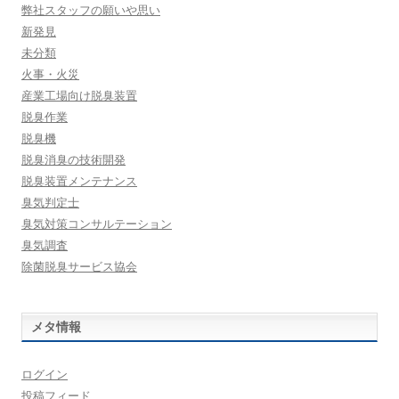
弊社スタッフの願いや思い
新発見
未分類
火事・火災
産業工場向け脱臭装置
脱臭作業
脱臭機
脱臭消臭の技術開発
脱臭装置メンテナンス
臭気判定士
臭気対策コンサルテーション
臭気調査
除菌脱臭サービス協会
メタ情報
ログイン
投稿フィード