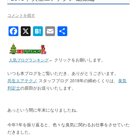
コメントを残す
F
X
H
E
共
ac
at
m
有
e
e
ai
b
n
l
← クリックをお願いします。
人気ブログランキング
o
a
いつも本ブログをご覧いただき、ありがとうございます。
o
共生エアテクノ
スタッフブログ 2018年の締めくくりは、
臭気
k
判定士
の原田がお送りいたします。
あっという間に年末になりましたね。
今年1年を振り返ると、色々な臭気に関わるお仕事をさせていた
だきました。