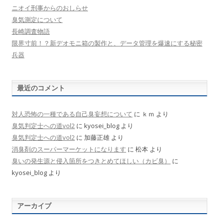
ニオイ刑事からのおしらせ
臭気測定について
長崎調査物語
限界寸前！？新デオモニ箱の製作と、データ管理を爆速にする秘密
兵器
最近のコメント
対人恐怖の一種である自己臭妄想について
に
ｋｍ
より
臭気判定士への道vol2
に
kyosei_blog
より
臭気判定士への道vol2
に
加藤正雄
より
消臭剤のスーパーマーケットになります
に
松本
より
臭いの発生源と侵入箇所をつきとめてほしい（カビ臭）
に
kyosei_blog
より
アーカイブ