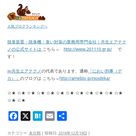
人気ブログランキングへ
脱臭装置・脱臭機・臭い対策の業務用専門会社｜共生エアテク
ノの公式サイトは
こちら→
http://www.201110.gr.jp/
で
す！
㈱共生エアテクノ
の代表であります、通称
「におい刑事（デ
カ）」
のブログは こちら→
http://ameblo.jp/nioideka/
☆★ ☆★ ☆★ ☆★ ☆★ ☆★ ☆★ ☆★ ☆★ ☆★ ☆★ ☆★
☆★ ☆★
F
X
H
E
共
ac
at
m
有
e
e
ai
カテゴリー:
未分類
| 投稿日:
2016年12月19日
|