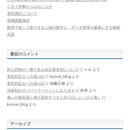
ニオイ刑事からのおしらせ
臭気測定について
長崎調査物語
限界寸前！？新デオモニ箱の製作と、データ管理を爆速にする秘密
兵器
最近のコメント
対人恐怖の一種である自己臭妄想について
に
ｋｍ
より
臭気判定士への道vol2
に
kyosei_blog
より
臭気判定士への道vol2
に
加藤正雄
より
消臭剤のスーパーマーケットになります
に
松本
より
臭いの発生源と侵入箇所をつきとめてほしい（カビ臭）
に
kyosei_blog
より
アーカイブ