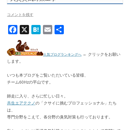
コメントを残す
F
X
H
E
共
ac
at
m
有
e
e
ai
b
n
l
← クリックをお願い
人気ブログランキングへ
します。
o
a
o
いつも本ブログをご覧いただいている皆様、
k
チーム60Hzの平山です。
師走に入り、さらに忙しい日々。
共生エアテクノ
の「クサイに挑むプロフェッショナル」たち
は、
専門分野をこえて、各分野の臭気対策も行っております。