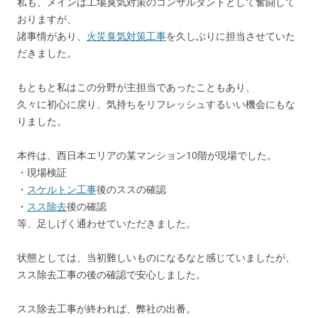
私も、メインは工場臭気対策のコンサルタントとして奮闘して
おりますが、
諸事情があり、
火災臭気対策工事
を久しぶりに担当させていた
だきました。
もともと私はこの分野が主担当であったこともあり、
久々に初心に戻り、気持ちをリフレッシュするいい機会にもな
りました。
本件は、西日本エリアの某マンション10階が現場でした。
・現場検証
・
スケルトン工事
後のススの確認
・
スス除去
後の確認
等、足しげく通わせていただきました。
状態としては、当初難しいものになるなと感じていましたが、
スス除去工事の後の確認で安心しました。
スス除去工事が終われば、弊社の出番。