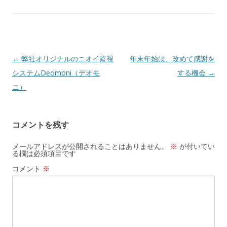
b
n
l
o
a
o
k
投稿ナビゲーション
←
弊社オリジナルのニオイ監視
年末年始は、改めて感謝を
システムDeomoni（デオモ
する機会
→
ニ）
コメントを残す
メールアドレスが公開されることはありません。
※
が付いてい
る欄は必須項目です
コメント
※