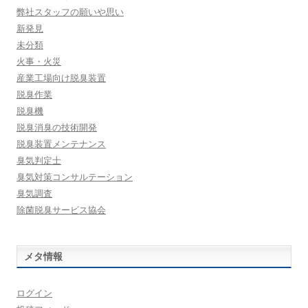
弊社スタッフの願いや思い
新発見
未分類
火事・火災
産業工場向け脱臭装置
脱臭作業
脱臭機
脱臭消臭の技術開発
脱臭装置メンテナンス
臭気判定士
臭気対策コンサルテーション
臭気調査
除菌脱臭サービス協会
メタ情報
ログイン