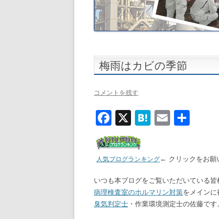
梅雨はカビの季節
コメントを残す
F
X
H
E
共
ac
at
m
有
e
e
ai
b
n
← クリックをお願
l
人気ブログランキング
o
a
いつも本ブログをご覧いただいている皆
o
病理検査室のホルマリン対策
をメインに
臭気判定士
・作業環境測定士の佐藤です
k