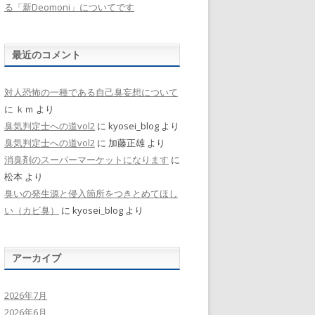
る「新Deomoni」についてです
最近のコメント
対人恐怖の一種である自己臭妄想について
に
ｋｍ
より
臭気判定士への道vol2
に
kyosei_blog
より
臭気判定士への道vol2
に
加藤正雄
より
消臭剤のスーパーマーケットになります
に
松本
より
臭いの発生源と侵入箇所をつきとめてほし
い（カビ臭）
に
kyosei_blog
より
アーカイブ
2026年7月
2026年6月