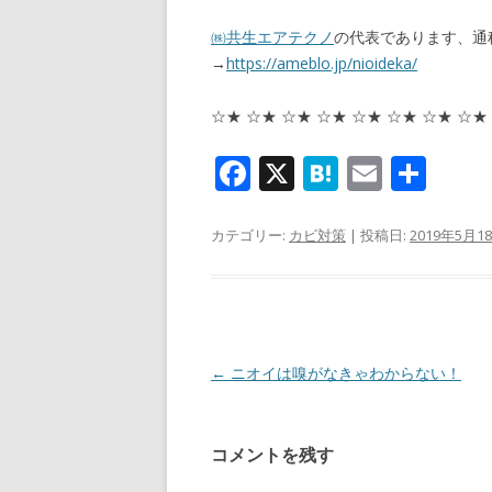
㈱共生エアテクノ
の代表であります、通
→
https://ameblo.jp/nioideka/
☆★ ☆★ ☆★ ☆★ ☆★ ☆★ ☆★ ☆★
F
X
H
E
共
ac
at
m
有
e
e
ai
カテゴリー:
カビ対策
| 投稿日:
2019年5月1
b
n
l
o
a
o
k
投稿ナビゲーション
←
ニオイは嗅がなきゃわからない！
コメントを残す