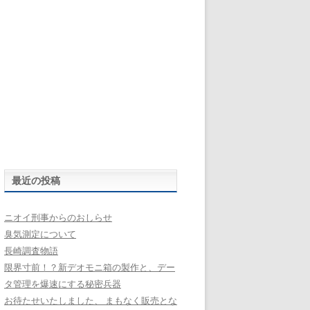
最近の投稿
ニオイ刑事からのおしらせ
臭気測定について
長崎調査物語
限界寸前！？新デオモニ箱の製作と、デー
タ管理を爆速にする秘密兵器
お待たせいたしました、 まもなく販売とな