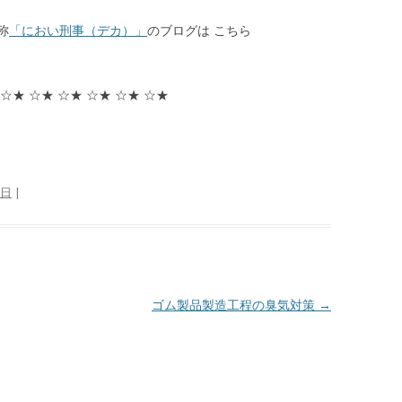
称
「におい刑事（デカ）」
のブログは こちら
 ☆★ ☆★ ☆★ ☆★ ☆★ ☆★
8日
|
ゴム製品製造工程の臭気対策
→