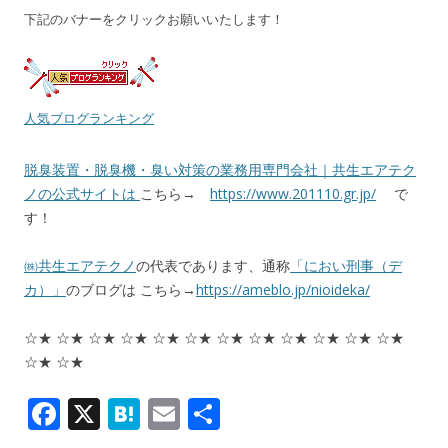
下記のバナーをクリックお願いいたします！
人気ブログランキング
脱臭装置・脱臭機・臭い対策の業務用専門会社｜共生エアテク
ノの公式サイトは
こちら→
https://www.201110.gr.jp/
で
す！
㈱共生エアテクノ
の代表であります、通称
「におい刑事（デ
カ）」
のブログは こちら→
https://ameblo.jp/nioideka/
☆★ ☆★ ☆★ ☆★ ☆★ ☆★ ☆★ ☆★ ☆★ ☆★ ☆★ ☆★
☆★ ☆★
F
X
H
E
共
ac
at
m
有