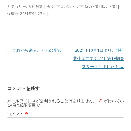
e
e
ai
カテゴリー:
カビ対策
| タグ:
プロパストップ
,
防カビ剤
,
除カビ剤
|
投稿日:
2021年9月27日
|
b
n
l
o
a
o
k
投稿ナビゲーション
←
これから来る、カビの季節
2021年10月1日より、弊社
共生エアテクノは 第19期を
スタートしました！
→
コメントを残す
メールアドレスが公開されることはありません。
※
が付いてい
る欄は必須項目です
コメント
※