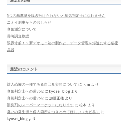
最近の投稿
5つの基準臭を嗅ぎ分けられないと臭気判定士になれません
ニオイ刑事からのおしらせ
臭気測定について
長崎調査物語
限界寸前！？新デオモニ箱の製作と、データ管理を爆速にする秘密
兵器
最近のコメント
対人恐怖の一種である自己臭妄想について
に
ｋｍ
より
臭気判定士への道vol2
に
kyosei_blog
より
臭気判定士への道vol2
に
加藤正雄
より
消臭剤のスーパーマーケットになります
に
松本
より
臭いの発生源と侵入箇所をつきとめてほしい（カビ臭）
に
kyosei_blog
より