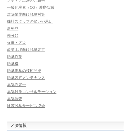
メディア出演のご報告
一酸化炭素（CO）濃度低減
建築業界向け脱臭対策
弊社スタッフの願いや思い
新発見
未分類
火事・火災
産業工場向け脱臭装置
脱臭作業
脱臭機
脱臭消臭の技術開発
脱臭装置メンテナンス
臭気判定士
臭気対策コンサルテーション
臭気調査
除菌脱臭サービス協会
メタ情報