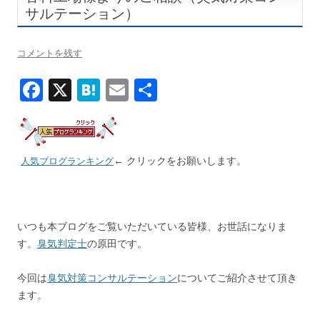
サルテーション）
コメントを残す
F
X
H
E
共
ac
at
m
有
e
e
ai
b
n
l
← クリックをお願いします。
人気ブログランキング
o
a
o
k
いつも本ブログをご覧いただいている皆様、お世話になりま
す。
臭気判定士
の原田です。
今回は
臭気対策コンサルテーション
についてご紹介させて頂き
ます。