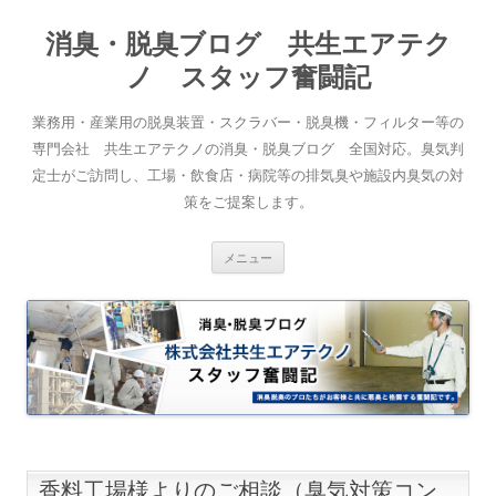
消臭・脱臭ブログ 共生エアテク
ノ スタッフ奮闘記
業務用・産業用の脱臭装置・スクラバー・脱臭機・フィルター等の
専門会社 共生エアテクノの消臭・脱臭ブログ 全国対応。臭気判
定士がご訪問し、工場・飲食店・病院等の排気臭や施設内臭気の対
策をご提案します。
コンテンツへスキップ
メニュー
香料工場様よりのご相談（臭気対策コン