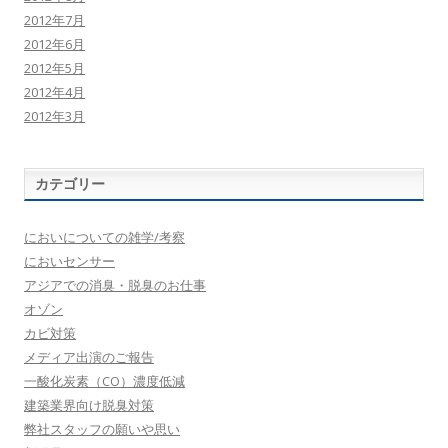
2012年7月
2012年6月
2012年5月
2012年4月
2012年3月
カテゴリー
においについての雑学/考察
においセンサー
アジアでの消臭・脱臭のお仕事
オゾン
カビ対策
メディア出演のご報告
一酸化炭素（CO）濃度低減
建築業界向け脱臭対策
弊社スタッフの願いや思い