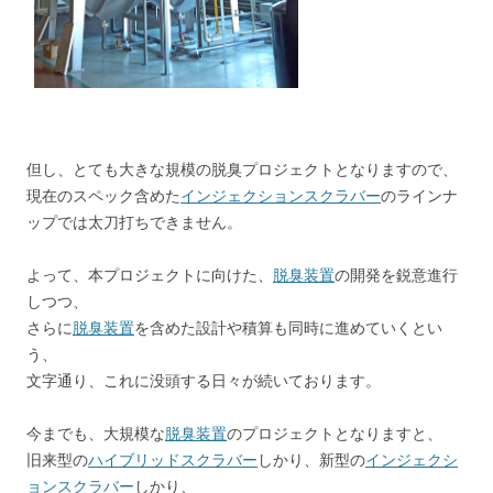
但し、とても大きな規模の脱臭プロジェクトとなりますので、
現在のスペック含めた
インジェクションスクラバー
のラインナ
ップでは太刀打ちできません。
よって、本プロジェクトに向けた、
脱臭装置
の開発を鋭意進行
しつつ、
さらに
脱臭装置
を含めた設計や積算も同時に進めていくとい
う、
文字通り、これに没頭する日々が続いております。
今までも、大規模な
脱臭装置
のプロジェクトとなりますと、
旧来型の
ハイブリッドスクラバー
しかり、新型の
インジェクシ
ョンスクラバー
しかり、