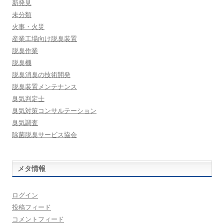
新発見
未分類
火事・火災
産業工場向け脱臭装置
脱臭作業
脱臭機
脱臭消臭の技術開発
脱臭装置メンテナンス
臭気判定士
臭気対策コンサルテーション
臭気調査
除菌脱臭サービス協会
メタ情報
ログイン
投稿フィード
コメントフィード