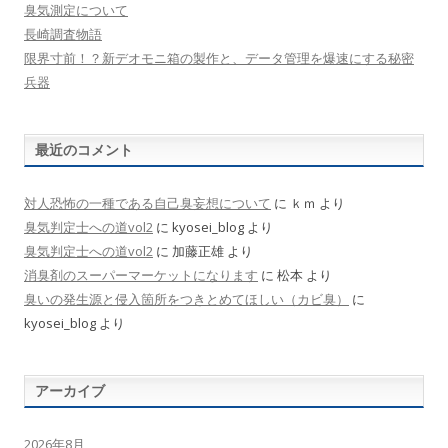
臭気測定について
長崎調査物語
限界寸前！？新デオモニ箱の製作と、データ管理を爆速にする秘密
兵器
最近のコメント
対人恐怖の一種である自己臭妄想について
に
ｋｍ
より
臭気判定士への道vol2
に
kyosei_blog
より
臭気判定士への道vol2
に
加藤正雄
より
消臭剤のスーパーマーケットになります
に
松本
より
臭いの発生源と侵入箇所をつきとめてほしい（カビ臭）
に
kyosei_blog
より
アーカイブ
2026年8月