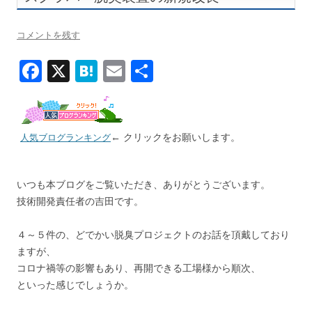
コメントを残す
F
X
H
E
共
ac
at
m
有
e
e
ai
b
n
l
← クリックをお願いします。
人気ブログランキング
o
a
o
いつも本ブログをご覧いただき、ありがとうございます。
k
技術開発責任者の吉田です。
４～５件の、どでかい脱臭プロジェクトのお話を頂戴しており
ますが、
コロナ禍等の影響もあり、再開できる工場様から順次、
といった感じでしょうか。