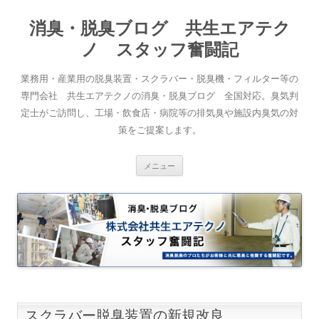
消臭・脱臭ブログ 共生エアテク
ノ スタッフ奮闘記
業務用・産業用の脱臭装置・スクラバー・脱臭機・フィルター等の
専門会社 共生エアテクノの消臭・脱臭ブログ 全国対応。臭気判
定士がご訪問し、工場・飲食店・病院等の排気臭や施設内臭気の対
策をご提案します。
コンテンツへスキップ
メニュー
スクラバー脱臭装置の新規改良