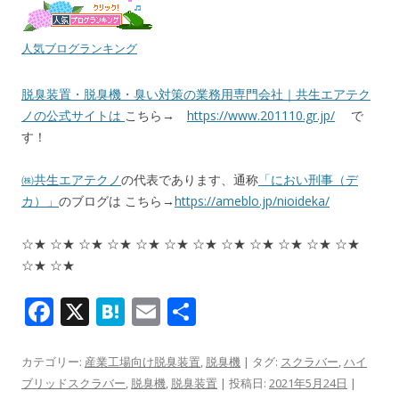
人気ブログランキング
脱臭装置・脱臭機・臭い対策の業務用専門会社｜共生エアテク
ノの公式サイトは
こちら→
https://www.201110.gr.jp/
で
す！
㈱共生エアテクノ
の代表であります、通称
「におい刑事（デ
カ）」
のブログは こちら→
https://ameblo.jp/nioideka/
☆★ ☆★ ☆★ ☆★ ☆★ ☆★ ☆★ ☆★ ☆★ ☆★ ☆★ ☆★
☆★ ☆★
F
X
H
E
共
ac
at
m
有
e
e
ai
カテゴリー:
産業工場向け脱臭装置
,
脱臭機
| タグ:
スクラバー
,
ハイ
ブリッドスクラバー
,
脱臭機
,
脱臭装置
| 投稿日:
2021年5月24日
|
b
n
l