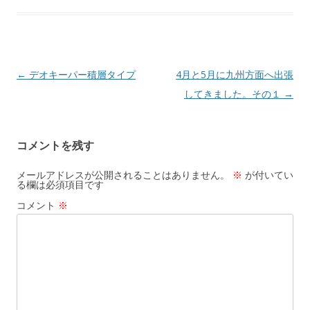
o
a
o
k
投稿ナビゲーション
←
デオキーパー積層タイプ
4月と5月に九州方面へ出張
してきました。その１
→
コメントを残す
メールアドレスが公開されることはありません。
※
が付いてい
る欄は必須項目です
コメント
※