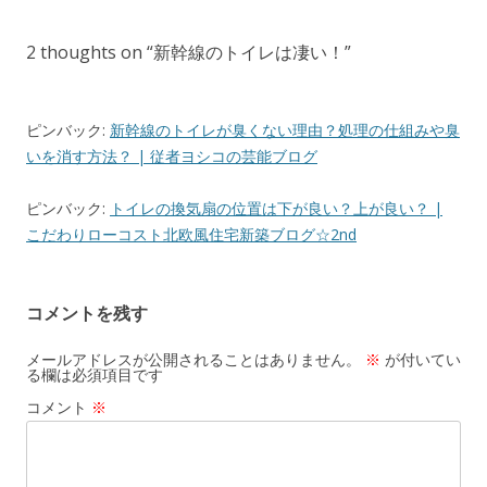
2 thoughts on “
新幹線のトイレは凄い！
”
ピンバック:
新幹線のトイレが臭くない理由？処理の仕組みや臭
いを消す方法？ | 従者ヨシコの芸能ブログ
ピンバック:
トイレの換気扇の位置は下が良い？上が良い？ |
こだわりローコスト北欧風住宅新築ブログ☆2nd
コメントを残す
メールアドレスが公開されることはありません。
※
が付いてい
る欄は必須項目です
コメント
※