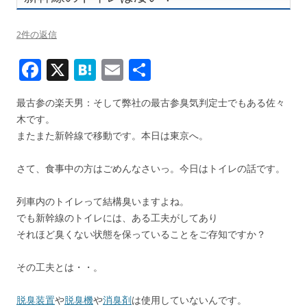
2件の返信
F
X
H
E
共
ac
at
m
有
最古参の楽天男：そして弊社の最古参臭気判定士でもある佐々
e
e
ai
木です。
b
n
l
またまた新幹線で移動です。本日は東京へ。
o
a
さて、食事中の方はごめんなさいっ。今日はトイレの話です。
o
k
列車内のトイレって結構臭いますよね。
でも新幹線のトイレには、ある工夫がしてあり
それほど臭くない状態を保っていることをご存知ですか？
その工夫とは・・。
脱臭装置
や
脱臭機
や
消臭剤
は使用していないんです。