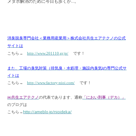
メタボ解消のために今日も歩くか…。
消臭脱臭専門会社＜業務用産業用＞株式会社共生エアテクノの公式
サイトは
こちら→
http://www.201110.gr.jp/
です！
また、工場の臭気対策（排気臭・水処理・施設内臭気)の専門公式サ
イトは
こちら→
http://www.factory-nioi.com/
です！
㈱共生エアテクノ
の代表であります、通称
「におい刑事（デカ）」
のブログは
こちら→
http://ameblo.jp/nioideka/