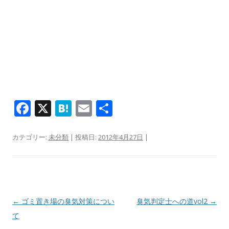
F
X
H
E
共
ac
at
m
有
e
e
ai
カテゴリー:
未分類
| 投稿日:
2012年4月27日
|
b
n
l
o
a
o
k
投稿ナビゲーション
←
ゴミ置き場の臭気対策につい
臭気判定士への道vol2
→
て