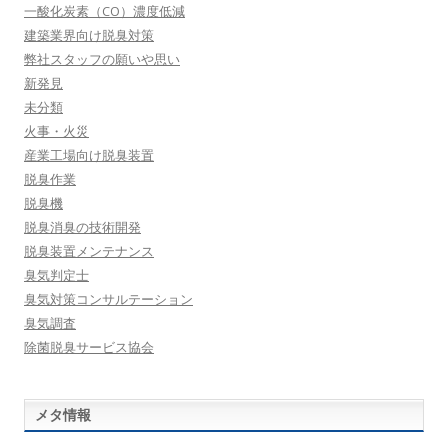
一酸化炭素（CO）濃度低減
建築業界向け脱臭対策
弊社スタッフの願いや思い
新発見
未分類
火事・火災
産業工場向け脱臭装置
脱臭作業
脱臭機
脱臭消臭の技術開発
脱臭装置メンテナンス
臭気判定士
臭気対策コンサルテーション
臭気調査
除菌脱臭サービス協会
メタ情報