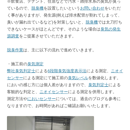
※飲食店、テナント、住居などで汚水・雑排水系の臭気が臭っ
ているので、
脱臭機
を設置したいという
お問い合わせ
をいただ
く事がありますが、発生源(例えば排水配管が割れてしまって、
臭いが漏れ出ているなど)を対策しないと、
脱臭機
では太刀打ち
できないケースがほとんどです。そのような場合は
臭気の発生
源調査
をご提案させていただきます。
脱臭作業
は、主に以下の流れで進めていきます。
・施工前の
臭気測定
弊社
臭気判定士
による
6段階臭気強度表示法
による測定、
ニオイ
センサー
による測定にて施工前の
臭気レベル
を数値化します。
においの感じ方には個人差がありますので、
臭気判定士
による
客観的な判定と、
ニオイセンサー
による測定を併用します。
測定方法や
においセンサー
については、過去のブログも参考に
なりますので、お時間があればご確認お願いいたします。