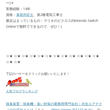
ー)￥
実務経験：14年
資格：
臭気判定士
、第2種電気工事士
最近はまっているもの：マリオのピクロス(Nintendo Switch
Onlineで無料でできるので、ぜひ！)
☆★ ☆★ ☆★ ☆★ ☆★ ☆★ ☆★ ☆★ ☆★ ☆★ ☆★ ☆★
☆★ ☆★
下記のバナーをクリックお願いいたします！
人気ブログランキング
脱臭装置・脱臭機・臭い対策の業務用専門会社｜共生エアテク
ノの公式サイトは
こちら→
https://www.201110.gr.jp/
で