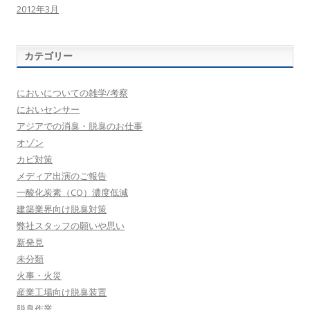
2012年3月
カテゴリー
においについての雑学/考察
においセンサー
アジアでの消臭・脱臭のお仕事
オゾン
カビ対策
メディア出演のご報告
一酸化炭素（CO）濃度低減
建築業界向け脱臭対策
弊社スタッフの願いや思い
新発見
未分類
火事・火災
産業工場向け脱臭装置
脱臭作業