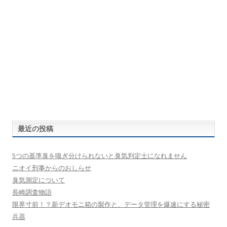
最近の投稿
5つの基準臭を嗅ぎ分けられないと臭気判定士になれません
ニオイ刑事からのおしらせ
臭気測定について
長崎調査物語
限界寸前！？新デオモニ箱の製作と、データ管理を爆速にする秘密
兵器