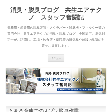
消臭・脱臭ブログ 共生エアテク
ノ スタッフ奮闘記
業務用・産業用の脱臭装置・スクラバー・脱臭機・フィルター等の
専門会社 共生エアテクノの消臭・脱臭ブログ 全国対応。臭気判
定士がご訪問し、工場・飲食店・病院等の排気臭や施設内臭気の対
策をご提案します。
コンテンツへスキップ
メニュー
とある倉庫でのオゾン脱臭作業