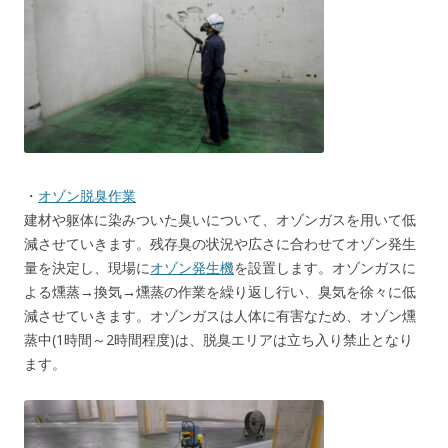
・
オゾン脱臭作業
建材や躯体に染みついた臭いについて、オゾンガスを用いて低
減させていきます。残存臭の状況や広さに合わせてオゾン発生
量を決定し、現場に
オゾン発生機
を設置します。オゾンガスに
よる燻蒸→換気→燻蒸の作業を繰り返し行い、臭気を徐々に低
減させていきます。オゾンガスは人体に有害なため、オゾン燻
蒸中(1時間～2時間程度)は、脱臭エリアは立ち入り禁止となり
ます。