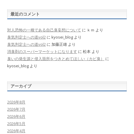
最近のコメント
対人恐怖の一種である自己臭妄想について
に
ｋｍ
より
臭気判定士への道vol2
に
kyosei_blog
より
臭気判定士への道vol2
に
加藤正雄
より
消臭剤のスーパーマーケットになります
に
松本
より
臭いの発生源と侵入箇所をつきとめてほしい（カビ臭）
に
kyosei_blog
より
アーカイブ
2026年8月
2026年7月
2026年6月
2026年5月
2026年4月