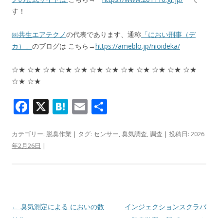
す！
㈱共生エアテクノ
の代表であります、通称
「におい刑事（デ
カ）」
のブログは こちら→
https://ameblo.jp/nioideka/
☆★ ☆★ ☆★ ☆★ ☆★ ☆★ ☆★ ☆★ ☆★ ☆★ ☆★ ☆★
☆★ ☆★
F
X
H
E
共
ac
at
m
有
e
e
ai
カテゴリー:
脱臭作業
| タグ:
センサー
,
臭気調査
,
調査
| 投稿日:
2026
年2月26日
|
b
n
l
o
a
o
k
投稿ナビゲーション
←
臭気測定による においの数
インジェクションスクラバ