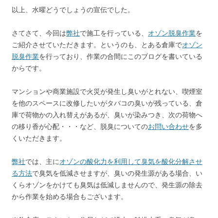
以上、水曜どうでしょうの宣伝でした。
さてさて、今回は
弊社
で施工を行っている、
オゾン脱臭作業
を
ご紹介させていただきます。というのも、とある倉庫で
オゾン
脱臭作業
を行っており、作業の合間にこのブログを書いている
からです。
マンションや商業施設で火災が発生し臭いがとれない、喫煙室
を他のスペースに改修したいがタバコの臭いが残っている、倉
庫で荷物かの入れ替えがあるが、臭いが染みつき、次の荷物へ
の移り香が心配・・・など、脱臭についての
お問い合わせ
を多
くいただきます。
弊社
では、主に
オゾンの酸化力を利用して臭気を酸化分解させ
る方法
で臭気を低減させますが、臭いの発生源がある場合、い
くらオゾンをかけても臭気は低減しませんので、発生源の除去
から作業を始める場合もございます。