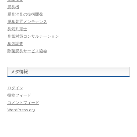
脱臭機
脱臭消臭の技術開発
脱臭装置メンテナンス
臭気判定士
臭気対策コンサルテーション
臭気調査
除菌脱臭サービス協会
メタ情報
ログイン
投稿フィード
コメントフィード
WordPress.org