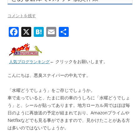
コメントを残す
F
X
H
E
共
ac
at
m
有
e
e
ai
b
n
l
← クリックをお願いします。
人気ブログランキング
o
a
こんにちは、悪臭スナイパーの中丸です。
o
k
「水曜どうでしょう」をご存じでしょうか。
車で走っていると、たまに前の車のうしろに「水曜どうでしょ
う」と、シールが貼ってあります。地方ローカル局ではほぼ毎
日のように再放送の予定が組まれており、Amazonプライムや
Netflixなどでも見る事ができますので、見かけたことがある方
は多いのではないでしょうか。