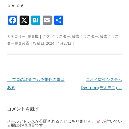
☆★ ☆★
F
X
H
E
共
ac
at
m
有
e
e
ai
カテゴリー:
脱臭機
| タグ:
クラスター
,
酸素クラスター
,
酸素クラス
ター脱臭装置
| 投稿日:
2024年1月27日
|
b
n
l
o
a
o
k
投稿ナビゲーション
←
プロの調査でも予想外の事は
ニオイ監視システム
ある
Deomoni(デオモニ)
→
コメントを残す
メールアドレスが公開されることはありません。
※
が付いてい
る欄は必須項目です