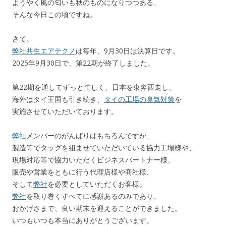
ようやく風の匂いも秋のものになりつつある、
そんな今日この頃ですね。
さて。
弊社共生エアテクノ
は毎年、9月30日は決算日です。
2025年9月30日で、第22期が終了しました。
第22期を通してずっと忙しく、日本を東奔西走し、
海外はタイ王国も引き続き、
タイの工場の臭気対策
を
実施させていただいております。
弊社
メンバーのがんばりはもちろんですが、
製造等でタッグを組ませていただいている協力工場様や、
現場対応等で協力いただくビジネスパートナー様、
販売や営業をともに行う代理店様や商社様、
そして
弊社
を必要としていただくお客様。
弊社
を取り巻くすべてに感謝あるのみであり、
おかげさまで、良い期末を迎えることができました。
いつもいつも本当にありがとうございます。