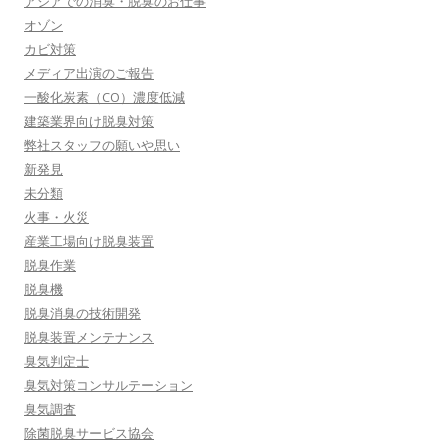
アジアでの消臭・脱臭のお仕事
オゾン
カビ対策
メディア出演のご報告
一酸化炭素（CO）濃度低減
建築業界向け脱臭対策
弊社スタッフの願いや思い
新発見
未分類
火事・火災
産業工場向け脱臭装置
脱臭作業
脱臭機
脱臭消臭の技術開発
脱臭装置メンテナンス
臭気判定士
臭気対策コンサルテーション
臭気調査
除菌脱臭サービス協会