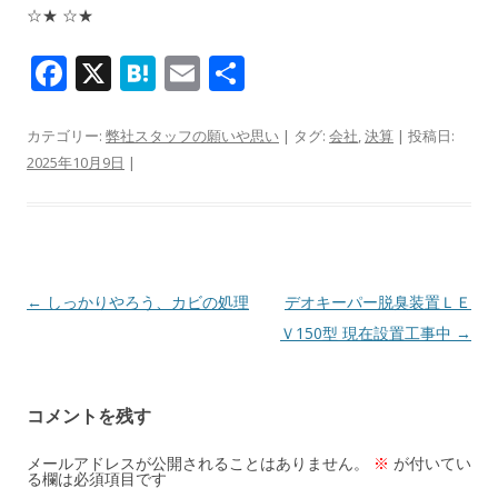
☆★ ☆★
F
X
H
E
共
ac
at
m
有
e
e
ai
カテゴリー:
弊社スタッフの願いや思い
| タグ:
会社
,
決算
| 投稿日:
2025年10月9日
|
b
n
l
o
a
o
k
投稿ナビゲーション
←
しっかりやろう、カビの処理
デオキーパー脱臭装置ＬＥ
Ｖ150型 現在設置工事中
→
コメントを残す
メールアドレスが公開されることはありません。
※
が付いてい
る欄は必須項目です