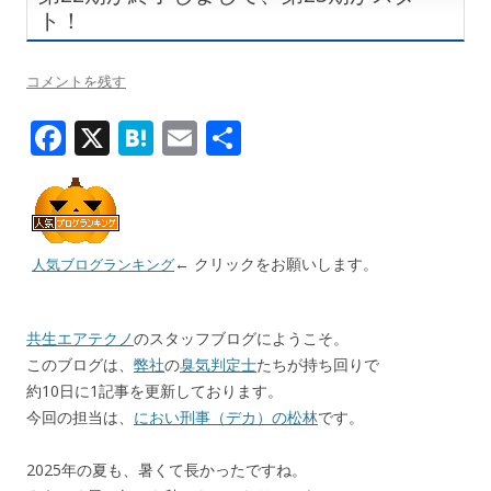
ト！
コメントを残す
F
X
H
E
共
ac
at
m
有
e
e
ai
b
n
l
← クリックをお願いします。
o
a
人気ブログランキング
o
k
共生エアテクノ
のスタッフブログにようこそ。
このブログは、
弊社
の
臭気判定士
たちが持ち回りで
約10日に1記事を更新しております。
今回の担当は、
におい刑事（デカ）の松林
です。
2025年の夏も、暑くて長かったですね。