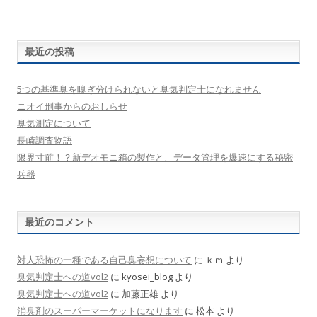
最近の投稿
5つの基準臭を嗅ぎ分けられないと臭気判定士になれません
ニオイ刑事からのおしらせ
臭気測定について
長崎調査物語
限界寸前！？新デオモニ箱の製作と、データ管理を爆速にする秘密
兵器
最近のコメント
対人恐怖の一種である自己臭妄想について
に
ｋｍ
より
臭気判定士への道vol2
に
kyosei_blog
より
臭気判定士への道vol2
に
加藤正雄
より
消臭剤のスーパーマーケットになります
に
松本
より