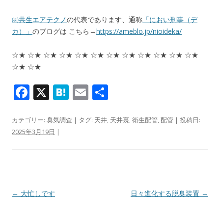
㈱共生エアテクノ
の代表であります、通称
「におい刑事（デ
カ）」
のブログは こちら→
https://ameblo.jp/nioideka/
☆★ ☆★ ☆★ ☆★ ☆★ ☆★ ☆★ ☆★ ☆★ ☆★ ☆★ ☆★
☆★ ☆★
F
X
H
E
共
ac
at
m
有
e
e
ai
カテゴリー:
臭気調査
| タグ:
天井
,
天井裏
,
衛生配管
,
配管
| 投稿日:
2025年3月19日
|
b
n
l
o
a
o
k
投稿ナビゲーション
←
大忙しです
日々進化する脱臭装置
→