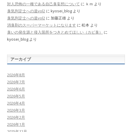
対人恐怖の一種である自己臭妄想について
に
ｋｍ
より
臭気判定士への道vol2
に
kyosei_blog
より
臭気判定士への道vol2
に
加藤正雄
より
消臭剤のスーパーマーケットになります
に
松本
より
臭いの発生源と侵入箇所をつきとめてほしい（カビ臭）
に
kyosei_blog
より
アーカイブ
2026年8月
2026年7月
2026年6月
2026年5月
2026年4月
2026年3月
2026年2月
2026年1月
2025年12月