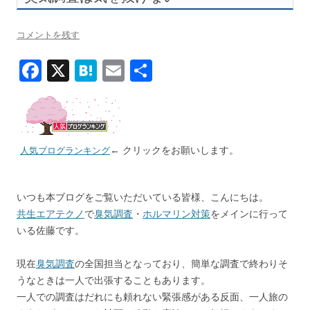
コメントを残す
F
X
H
E
共
ac
at
m
有
e
e
ai
b
n
l
← クリックをお願いします。
o
a
人気ブログランキング
o
k
いつも本ブログをご覧いただいている皆様、こんにちは。
共生エアテクノ
で
臭気調査
・
ホルマリン対策
をメインに行って
いる佐藤です。
現在
臭気調査
の全国担当となっており、簡単な調査で終わりそ
うなときは一人で出張することもあります。
一人での調査はだれにも頼れない緊張感がある反面、一人旅の