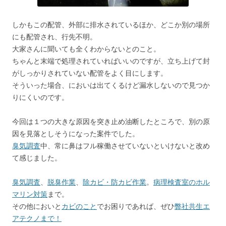
しかもこの配管、外部に排水されているほか、どこか別の場所
にも配管され、行先不明。
大家さんに聞いても全くわからないとのこと。
ちゃんと末端で処理されていればいいのですが、立ち上げて封
がしっかりされていない配管をよく目にします。
そういった場合、においは出てくるけど漏水しないので見つか
りにくいのです。
今回は１つの大きな原因を突き止め油断したところで、別の原
因を見落としそうになった案件でした。
臭気調査
中、常に鼻はフル稼働させていないといけないと改め
て感じました。
臭気調査
、
脱臭作業
、
除カビ・防カビ作業
。
病理検査室のホル
マリン対策
まで。
その他においと
カビのこと
でお困りであれば、ぜひ
弊社共生エ
アテクノまで！