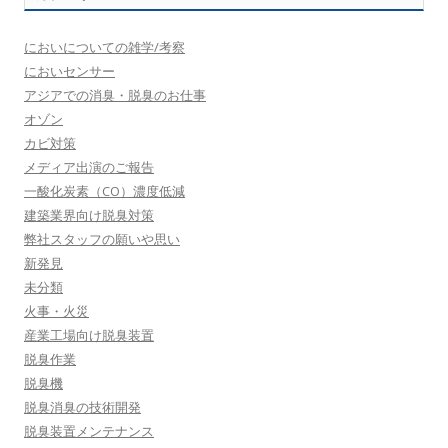
においについての雑学/考察
においセンサー
アジアでの消臭・脱臭のお仕事
オゾン
カビ対策
メディア出演のご報告
一酸化炭素（CO）濃度低減
建築業界向け脱臭対策
弊社スタッフの願いや思い
新発見
未分類
火事・火災
産業工場向け脱臭装置
脱臭作業
脱臭機
脱臭消臭の技術開発
脱臭装置メンテナンス