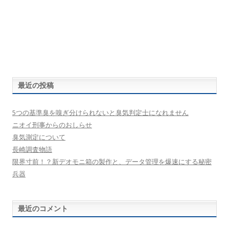
最近の投稿
5つの基準臭を嗅ぎ分けられないと臭気判定士になれません
ニオイ刑事からのおしらせ
臭気測定について
長崎調査物語
限界寸前！？新デオモニ箱の製作と、データ管理を爆速にする秘密
兵器
最近のコメント