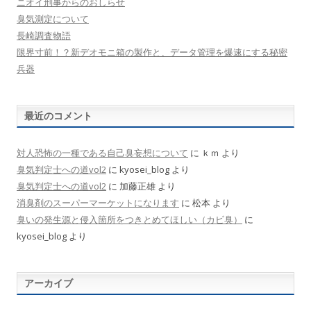
ニオイ刑事からのおしらせ
臭気測定について
長崎調査物語
限界寸前！？新デオモニ箱の製作と、データ管理を爆速にする秘密
兵器
最近のコメント
対人恐怖の一種である自己臭妄想について
に
ｋｍ
より
臭気判定士への道vol2
に
kyosei_blog
より
臭気判定士への道vol2
に
加藤正雄
より
消臭剤のスーパーマーケットになります
に
松本
より
臭いの発生源と侵入箇所をつきとめてほしい（カビ臭）
に
kyosei_blog
より
アーカイブ