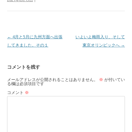
o
a
o
k
投稿ナビゲーション
←
4月と5月に九州方面へ出張
いよいよ梅雨入り、そして
してきました。その１
東京オリンピックへ
→
コメントを残す
メールアドレスが公開されることはありません。
※
が付いてい
る欄は必須項目です
コメント
※