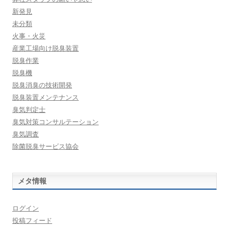
新発見
未分類
火事・火災
産業工場向け脱臭装置
脱臭作業
脱臭機
脱臭消臭の技術開発
脱臭装置メンテナンス
臭気判定士
臭気対策コンサルテーション
臭気調査
除菌脱臭サービス協会
メタ情報
ログイン
投稿フィード