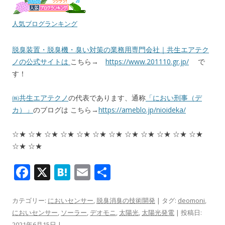
人気ブログランキング
脱臭装置・脱臭機・臭い対策の業務用専門会社｜共生エアテク
ノの公式サイトは
こちら→
https://www.201110.gr.jp/
で
す！
㈱共生エアテクノ
の代表であります、通称
「におい刑事（デ
カ）」
のブログは こちら→
https://ameblo.jp/nioideka/
☆★ ☆★ ☆★ ☆★ ☆★ ☆★ ☆★ ☆★ ☆★ ☆★ ☆★ ☆★
☆★ ☆★
F
X
H
E
共
ac
at
m
有
e
e
ai
カテゴリー:
においセンサー
,
脱臭消臭の技術開発
| タグ:
deomoni
,
においセンサー
,
ソーラー
,
デオモニ
,
太陽光
,
太陽光発電
| 投稿日:
b
n
l
2021年6月15日
|