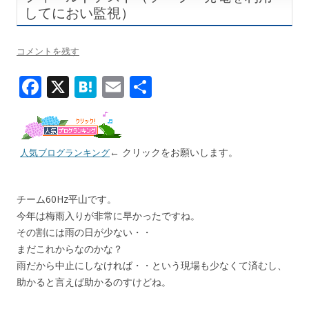
してにおい監視）
コメントを残す
F
X
H
E
共
ac
at
m
有
e
e
ai
b
n
l
← クリックをお願いします。
人気ブログランキング
o
a
o
チーム60Hz平山です。
k
今年は梅雨入りが非常に早かったですね。
その割には雨の日が少ない・・
まだこれからなのかな？
雨だから中止にしなければ・・という現場も少なくて済むし、
助かると言えば助かるのすけどね。