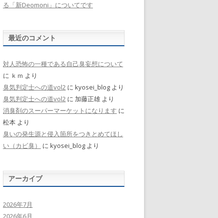
る「新Deomoni」についてです
最近のコメント
対人恐怖の一種である自己臭妄想について
に
ｋｍ
より
臭気判定士への道vol2
に
kyosei_blog
より
臭気判定士への道vol2
に
加藤正雄
より
消臭剤のスーパーマーケットになります
に
松本
より
臭いの発生源と侵入箇所をつきとめてほし
い（カビ臭）
に
kyosei_blog
より
アーカイブ
2026年7月
2026年6月