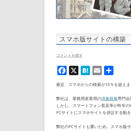
スマホ版サイトの構築
コメントを残す
F
X
H
E
共
ac
at
m
有
最近、スマホからの検索が10％を超えま
e
e
ai
b
n
l
弊社は、業務用産業用の
消臭
脱臭
専門会
o
a
しかし、スマートフォン普及率が昨年の6
PCサイトにスマホサイトを併設する動
o
k
弊社のPCサイトも重いため、スマホ版