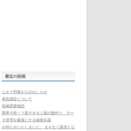
最近の投稿
ニオイ刑事からのおしらせ
臭気測定について
長崎調査物語
限界寸前！？新デオモニ箱の製作と、デー
タ管理を爆速にする秘密兵器
お待たせいたしました、 まもなく販売とな