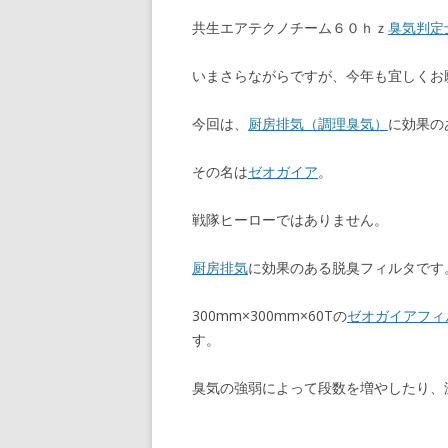
共生エアテクノチーム６０ｈｚ
臭気判定
いまさらながらですが、今年も宜しくお
今回は、
厨房排気（調理臭気）
に効果の
その名は
ゼオガイア
。
戦隊ヒーローではありません。
厨房排気
に効果のある脱臭フィルタです
300mm×300mm×60Tの
ゼオガイアフィ
す。
臭気の強弱によって段数を増やしたり、