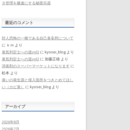
タ管理を爆速にする秘密兵器
最近のコメント
対人恐怖の一種である自己臭妄想について
に
ｋｍ
より
臭気判定士への道vol2
に
kyosei_blog
より
臭気判定士への道vol2
に
加藤正雄
より
消臭剤のスーパーマーケットになります
に
松本
より
臭いの発生源と侵入箇所をつきとめてほし
い（カビ臭）
に
kyosei_blog
より
アーカイブ
2026年8月
2026年7月