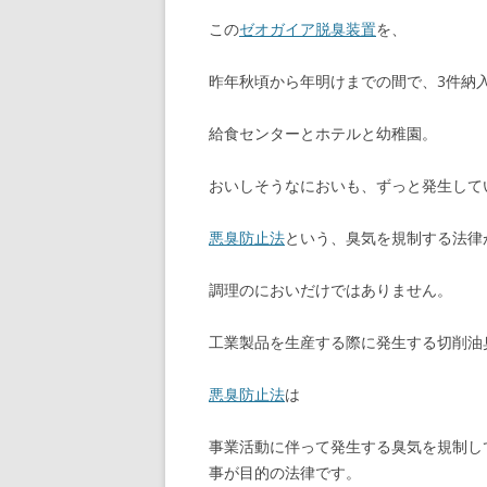
この
ゼオガイア脱臭装置
を、
昨年秋頃から年明けまでの間で、3件納
給食センターとホテルと幼稚園。
おいしそうなにおいも、ずっと発生して
悪臭防止法
という、臭気を規制する法律
調理のにおいだけではありません。
工業製品を生産する際に発生する切削油
悪臭防止法
は
事業活動に伴って発生する臭気を規制し
事が目的の法律です。