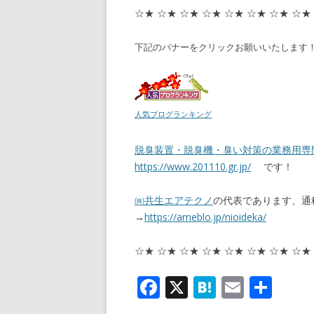
☆★ ☆★ ☆★ ☆★ ☆★ ☆★ ☆★ ☆★
下記のバナーをクリックお願いいたします
人気ブログランキング
脱臭装置・脱臭機・臭い対策の業務用専
https://www.201110.gr.jp/
です！
㈱共生エアテクノ
の代表であります、通
→
https://ameblo.jp/nioideka/
☆★ ☆★ ☆★ ☆★ ☆★ ☆★ ☆★ ☆★
F
X
H
E
共
ac
at
m
有