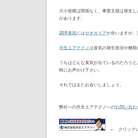
大小規模は関係なく、事業主様は発生し
があります。
調理臭気
には
ゼオガイア
が合いますが、
共生エアテクノ
は臭気の発生状況や種類
うちはどんな臭気が出ているのだろうと
軽にお声かけ下さい。
それではまたお会いしましょう。
弊社への共生エアテクノへの
お問い合わ
← クリックい