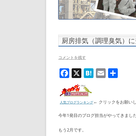
厨房排気（調理臭気）
コメントを残す
F
X
H
E
共
ac
at
m
有
e
e
ai
b
n
l
← クリックをお願い
人気ブログランキング
o
a
今年1発目のブログ担当がやってきまし
o
k
もう2月です。