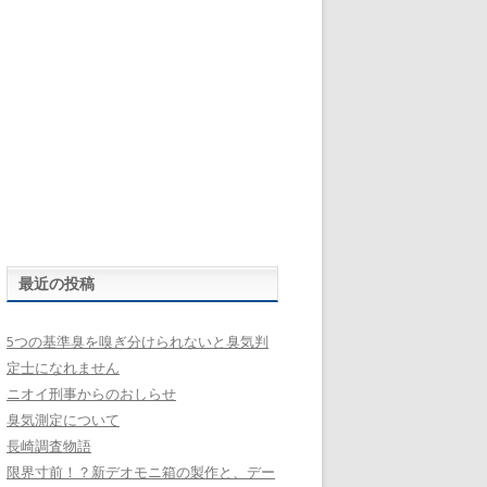
最近の投稿
5つの基準臭を嗅ぎ分けられないと臭気判
定士になれません
ニオイ刑事からのおしらせ
臭気測定について
長崎調査物語
限界寸前！？新デオモニ箱の製作と、デー