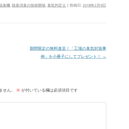
脱臭機
,
脱臭消臭の技術開発
,
臭気判定士
| 投稿日:
2018年2月9日
期間限定の無料進呈！「工場の臭気対策事
例」を小冊子にしてプレゼント！
→
ません。
※
が付いている欄は必須項目です