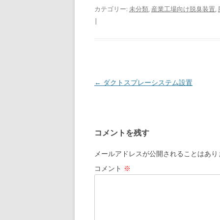
e
e
ai
カテゴリー:
未分類
,
産業工場向け脱臭装置
,
|
b
n
l
o
a
o
k
投稿ナビゲーション
←
ダクトスプレーシステム設置
コメントを残す
メールアドレスが公開されることはあり
コメント
※