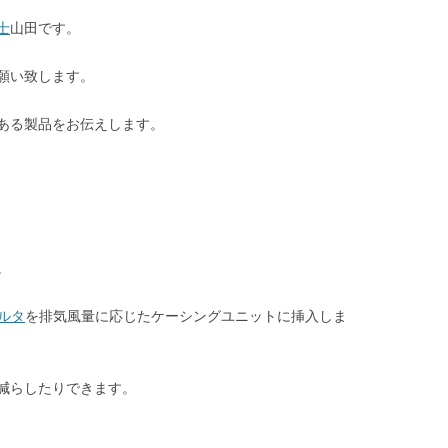
士
山田です。
願い致します。
ある製品をお伝えします。
。
ルタ
を排気風量に応じたケーシングユニットに挿入しま
減らしたりできます。