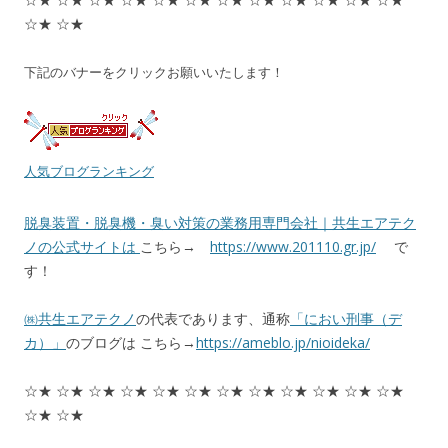
☆★ ☆★
下記のバナーをクリックお願いいたします！
人気ブログランキング
脱臭装置・脱臭機・臭い対策の業務用専門会社｜共生エアテク
ノの公式サイトは
こちら→
https://www.201110.gr.jp/
で
す！
㈱共生エアテクノ
の代表であります、通称
「におい刑事（デ
カ）」
のブログは こちら→
https://ameblo.jp/nioideka/
☆★ ☆★ ☆★ ☆★ ☆★ ☆★ ☆★ ☆★ ☆★ ☆★ ☆★ ☆★
☆★ ☆★