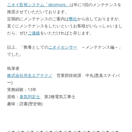
ニオイ監視システム「deomoni」
は年に1回のメンテナンスを
推奨させていただいております。
定期的にメンテナンスのご案内は
弊社
から出しておりますが、
直ぐにメンテナンスをしたいというお客様がいらっしゃいまし
たら、ぜひ
ご連絡
をいただければと存じます。
以上、「教養としての
ニオイセンサー
～メンテナンス編～」
でした。
執筆者
株式会社共生エアテクノ
営業部技術課 中丸(悪臭スナイパ
ー)
実務経験：13年
資格：
臭気判定士
、第2種電気工事士
趣味：読書(歴史物)
☆★ ☆★ ☆★ ☆★ ☆★ ☆★ ☆★ ☆★ ☆★ ☆★ ☆★ ☆★