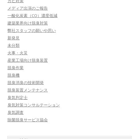
カビ対策
メディア出演のご報告
一酸化炭素（CO）濃度低減
建築業界向け脱臭対策
弊社スタッフの願いや思い
新発見
未分類
火事・火災
産業工場向け脱臭装置
脱臭作業
脱臭機
脱臭消臭の技術開発
脱臭装置メンテナンス
臭気判定士
臭気対策コンサルテーション
臭気調査
除菌脱臭サービス協会