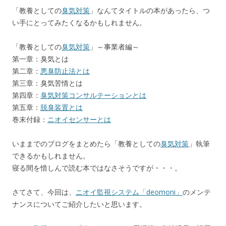
「教養としての
臭気対策
」なんてタイトルの本があったら、つ
い手にとってみたくなるかもしれません。
「教養としての
臭気対策
」～事業者編～
第一章：臭気とは
第二章：
悪臭防止法とは
第三章：臭気苦情とは
第四章：
臭気対策コンサルテーションとは
第五章：
脱臭装置とは
巻末付録：
ニオイセンサーとは
いままでのブログをまとめたら「教養としての
臭気対策
」執筆
できるかもしれません。
寝る間を惜しんで読む本ではなさそうですが・・・。
さてさて、今回は、
ニオイ監視システム「deomoni」
のメンテ
ナンスについてご紹介したいと思います。