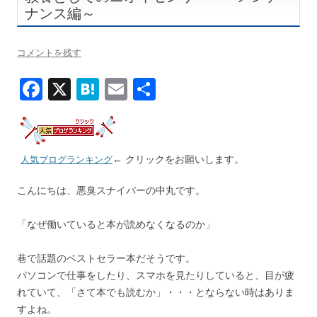
ナンス編～
コメントを残す
F
X
H
E
共
ac
at
m
有
e
e
ai
b
n
l
← クリックをお願いします。
人気ブログランキング
o
a
こんにちは、悪臭スナイパーの中丸です。
o
k
「なぜ働いていると本が読めなくなるのか」
巷で話題のベストセラー本だそうです。
パソコンで仕事をしたり、スマホを見たりしていると、目が疲
れていて、「さて本でも読むか」・・・とならない時はありま
すよね。