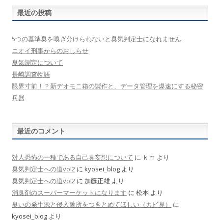
最近の投稿
5つの基準臭を嗅ぎ分けられないと臭気判定士になれません
ニオイ刑事からのおしらせ
臭気測定について
長崎調査物語
限界寸前！？新デオモニ箱の製作と、データ管理を爆速にする秘密
兵器
最近のコメント
対人恐怖の一種である自己臭妄想について
に
ｋｍ
より
臭気判定士への道vol2
に
kyosei_blog
より
臭気判定士への道vol2
に
加藤正雄
より
消臭剤のスーパーマーケットになります
に
松本
より
臭いの発生源と侵入箇所をつきとめてほしい（カビ臭）
に
kyosei_blog
より