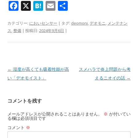
F
X
H
E
共
ac
at
m
有
e
e
ai
カテゴリー:
においセンサー
| タグ:
deomoni
,
デオモニ
,
メンテナン
ス
,
整備
| 投稿日:
2024年9月6日
|
b
n
l
o
a
o
k
投稿ナビゲーション
←
湿度が高くても吸着性能が高
スメハラで炎上問題から考
い「デオモイスト」
えるニオイの話
→
コメントを残す
メールアドレスが公開されることはありません。
※
が付いてい
る欄は必須項目です
コメント
※