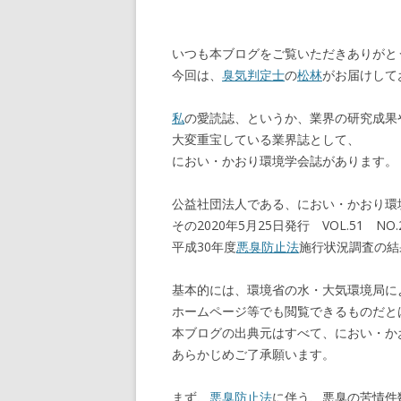
o
a
o
いつも本ブログをご覧いただきありがと
k
今回は、
臭気判定士
の
松林
がお届けして
私
の愛読誌、というか、業界の研究成果
大変重宝している業界誌として、
におい・かおり環境学会誌があります。
公益社団法人である、におい・かおり環
その2020年5月25日発行 VOL.51 NO
平成30年度
悪臭防止法
施行状況調査の結
基本的には、環境省の水・大気環境局に
ホームページ等でも閲覧できるものだと
本ブログの出典元はすべて、におい・か
あらかじめご了承願います。
まず、
悪臭防止法
に伴う、悪臭の苦情件