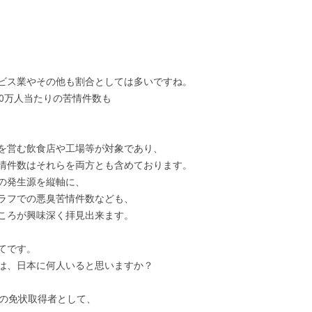
ビス業やその他も割合としては多いですね。
0万人当たりの苦情件数も
を営む飲食店や工場等が対象であり、
情件数はそれらを両方とも含めております。
の発生源を縦軸に、
ラフでの悪臭苦情件数なども、
ころが興味深く拝見出来ます。
てです。
は、日本に何人いると思いますか？
での免状取得者として、