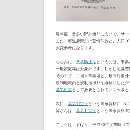
毎年度一番多い野外焼却に次いで、サー
また、都道府県別の苦情件数と、人口10
大変参考になります。
ちなみに、
悪臭防止法
というのは、事業
一般家庭等は対象外です。しかし悪臭苦
その中で、工場や事業場と、規制対象外
規制地域内と規制地域外を縦軸にしたグ
臭気対策
として必要とされていくべきと
次に、
臭気判定士
という国家資格につい
皆さんは、
臭気判定士
という国家資格者
こちらは、ずばり、平成30年度末時点