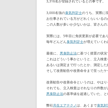
3,316名が登録されているとの事です。
3,000名強の
臭気判定士
のうち、実際に
お仕事されている方がどれくらいいるの
この人数が多いか少ないかは、皆さんの
実際には、5年目に免状更新が必要であ
毎年どんどん
臭気判定士
が増えていくわ
最後に、
悪臭防止法
に基づく措置の状況
これはどういう事かというと、立入検査
あるいは測定まで行ったとか、測定した
そして改善勧告や改善命令まで至ったケ
改善勧告や改善命令というのは、やはり
それでも、立入検査はそれなりの件数が
悪臭防止法
の基準値を超過していた、と
弊社
共生エアテクノ
は、あくまで
臭気対