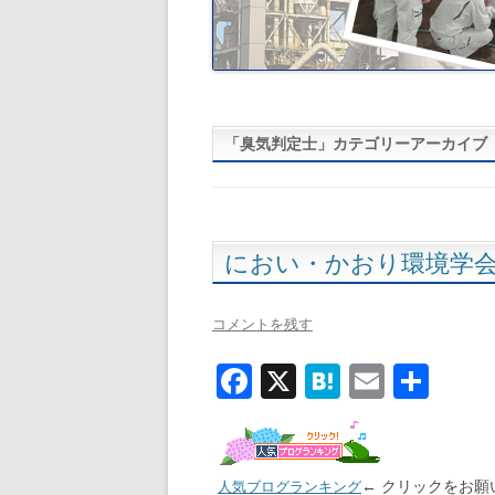
「
臭気判定士
」カテゴリーアーカイブ
におい・かおり環境学
コメントを残す
F
X
H
E
共
ac
at
m
有
e
e
ai
b
n
l
← クリックをお願
人気ブログランキング