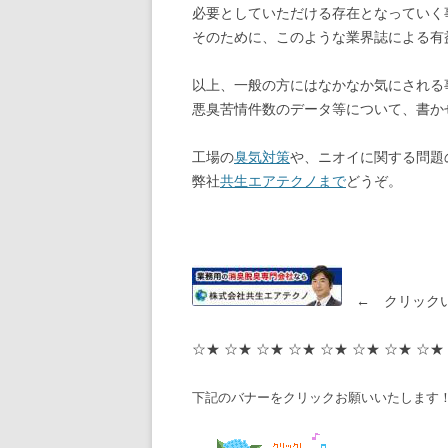
必要としていただける存在となっていく
そのために、このような業界誌による有
以上、一般の方にはなかなか気にされる
悪臭苦情件数のデータ等について、書か
工場の
臭気対策
や、ニオイに関する問題
弊社
共生エアテクノまで
どうぞ。
← クリックい
☆★ ☆★ ☆★ ☆★ ☆★ ☆★ ☆★ ☆★
下記のバナーをクリックお願いいたします