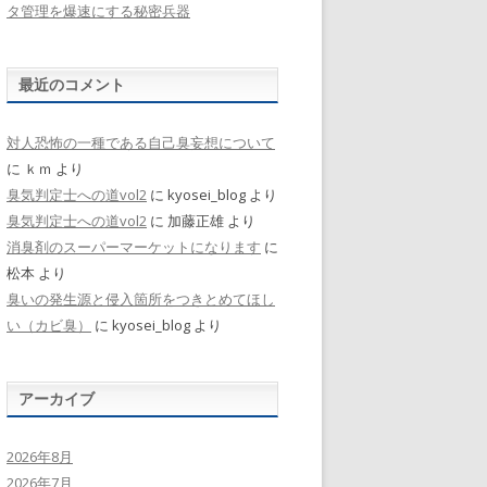
タ管理を爆速にする秘密兵器
最近のコメント
対人恐怖の一種である自己臭妄想について
に
ｋｍ
より
臭気判定士への道vol2
に
kyosei_blog
より
臭気判定士への道vol2
に
加藤正雄
より
消臭剤のスーパーマーケットになります
に
松本
より
臭いの発生源と侵入箇所をつきとめてほし
い（カビ臭）
に
kyosei_blog
より
アーカイブ
2026年8月
2026年7月