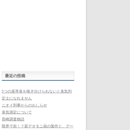
最近の投稿
5つの基準臭を嗅ぎ分けられないと臭気判
定士になれません
ニオイ刑事からのおしらせ
臭気測定について
長崎調査物語
限界寸前！？新デオモニ箱の製作と、デー